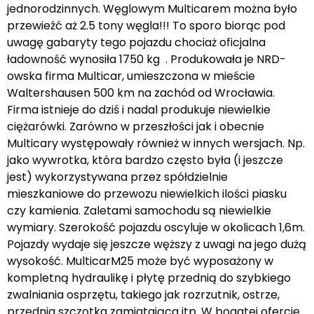
jednorodzinnych. Węglowym Multicarem można było
przewieźć aż 2.5 tony węgla!!! To sporo biorąc pod
uwagę gabaryty tego pojazdu chociaż oficjalna
ładowność wynosiła 1750 kg . Produkowała je NRD-
owska firma Multicar, umieszczona w mieście
Waltershausen 500 km na zachód od Wrocławia.
Firma istnieje do dziś i nadal produkuje niewielkie
ciężarówki. Zarówno w przeszłości jak i obecnie
Multicary występowały również w innych wersjach. Np.
jako wywrotka, która bardzo często była (i jeszcze
jest) wykorzystywana przez spółdzielnie
mieszkaniowe do przewozu niewielkich ilości piasku
czy kamienia. Zaletami samochodu są niewielkie
wymiary. Szerokość pojazdu oscyluje w okolicach 1,6m.
Pojazdy wydaje się jeszcze węższy z uwagi na jego dużą
wysokość. MulticarM25 może być wyposażony w
kompletną hydraulikę i płytę przednią do szybkiego
zwalniania osprzętu, takiego jak rozrzutnik, ostrze,
przednia szczotka zamiatająca itp. W bogatej ofercie