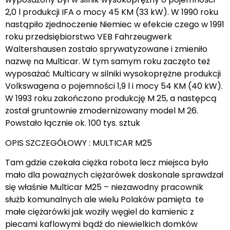
2,0 l produkcji IFA o mocy 45 KM (33 kW). W 1990 roku
nastąpiło zjednoczenie Niemiec w efekcie czego w 1991
roku przedsiębiorstwo VEB Fahrzeugwerk
Waltershausen zostało sprywatyzowane i zmieniło
nazwę na Multicar. W tym samym roku zaczęto też
wyposażać Multicary w silniki wysokoprężne produkcji
Volkswagena o pojemności 1,9 l i mocy 54 KM (40 kW).
W 1993 roku zakończono produkcję M 25, a następcą
został gruntownie zmodernizowany model M 26.
Powstało łącznie ok. 100 tys. sztuk
OPIS SZCZEGÓŁOWY : MULTICAR M25
Tam gdzie czekała ciężka robota lecz miejsca było
mało dla poważnych ciężarówek doskonale sprawdzał
się właśnie Multicar M25 – niezawodny pracownik
służb komunalnych ale wielu Polaków pamięta te
małe ciężarówki jak woziły węgiel do kamienic z
piecami kaflowymi bądź do niewielkich domków