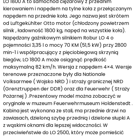
LO 1800 A to samochód ciężarowy z przednim
kierowaniem i napędem na tylne koła z przełączanym
napędem na przednie koła. Jego nazwa jest skrótem
od Luftgekühlter Otto motor (chłodzony powietrzem
silnik , ładowność 1800 kg, napęd na wszystkie koła).
Napędzany gaźnikowym silnikiem Robur LO 4 o
pojemności 3,35 l o mocy 70 KM (51,5 kW) przy 2800
min−1 i współpracujący z pięciobiegową skrzynią
biegów, LO 1800 A może osiągnąć prędkość
maksymalną 82 km/h. Wersja z napędem 4×4. Wersje
terenowe przeznaczone były dla Nationale
Volksarmee ( Wojsko NRD ) i straży granicznej NRD
(Grenztruppen der DDR) oraz dla Feuerwehr ( Straży
Pożarnej ) .Prezentowy model można zobaczyć w
oryginale w muzeum Feuerwehrmuseum Holdenstedt .
Kabina jest wykonana ze stali, ma przednie drzwi na
zawiasach, dzieloną szybę przednią i dzielone słupki A
z wąskimi oknami dla lepszej widoczności. W
przeciwieństwie do LO 2500, który może pomieścić