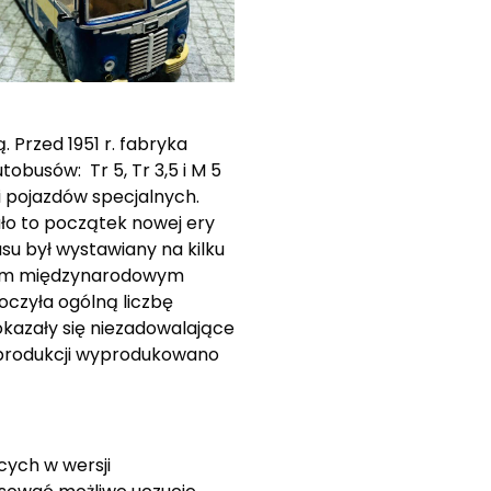
Przed 1951 r. fabryka
obusów: Tr 5, Tr 3,5 i M 5
 i pojazdów specjalnych.
ało to początek nowej ery
su był wystawiany na kilku
użym międzynarodowym
oczyła ogólną liczbę
kazały się niezadowalające
u produkcji wyprodukowano
cych w wersji