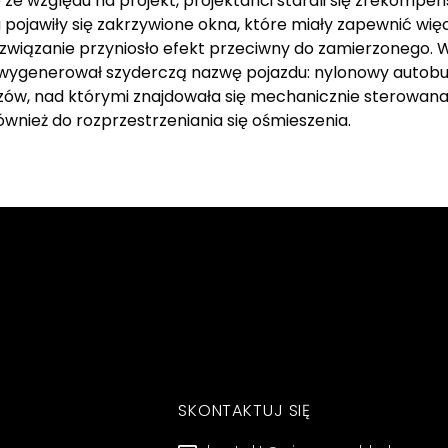
e ze względu na projekt, projektanci starali się zrekomp
ojawiły się zakrzywione okna, które miały zapewnić wię
rozwiązanie przyniosło efekt przeciwny do zamierzonego. 
wygenerował szyderczą nazwę pojazdu: nylonowy autobus.
zów, nad którymi znajdowała się mechanicznie sterowana w
ównież do rozprzestrzeniania się ośmieszenia.
SKONTAKTUJ SIĘ