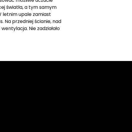
ensować możliwe uczucie
cej światła, a tym samym
W letnim upale zamiast
 Na przedniej ścianie, nad
entylacja. Nie zadziałało