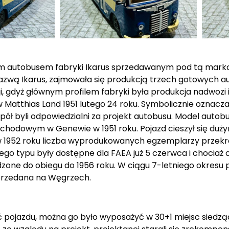
 autobusem fabryki Ikarus sprzedawanym pod tą marką. 
azwą Ikarus, zajmowała się produkcją trzech gotowych aut
ji, gdyż głównym profilem fabryki była produkcja nadwozi
 Matthias Land 1951 lutego 24 roku. Symbolicznie oznacz
ół byli odpowiedzialni za projekt autobusu. Model autobu
hodowym w Genewie w 1951 roku. Pojazd cieszył się d
ż w 1952 roku liczba wyprodukowanych egzemplarzy przekr
 typu były dostępne dla FAEA już 5 czerwca i chociaż o
dzone do obiegu do 1956 roku. W ciągu 7-letniego okres
 sprzedana na Węgrzech.
 pojazdu, można go było wyposażyć w 30+1 miejsc siedzą