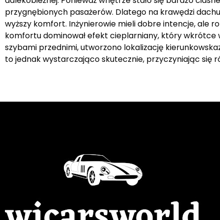
dalekobieżnej. Ponieważ wnętrze stało się bardzo ciasn
przygnębionych pasażerów. Dlatego na krawędzi dachu p
wyższy komfort. Inżynierowie mieli dobre intencje, ale 
komfortu dominował efekt cieplarniany, który wkrótce 
szybami przednimi, utworzono lokalizację kierunkowska
to jednak wystarczająco skutecznie, przyczyniając się r