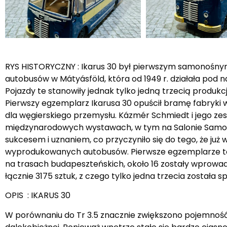
RYS HISTORYCZNY : Ikarus 30 był pierwszym samonośnym
autobusów w Mátyásföld, która od 1949 r. działała pod n
Pojazdy te stanowiły jednak tylko jedną trzecią produkc
Pierwszy egzemplarz Ikarusa 30 opuścił bramę fabryki w
dla węgierskiego przemysłu. Kázmér Schmiedt i jego zesp
międzynarodowych wystawach, w tym na Salonie Samoc
sukcesem i uznaniem, co przyczyniło się do tego, że ju
wyprodukowanych autobusów. Pierwsze egzemplarze tego
na trasach budapeszteńskich, około 16 zostały wprowa
łącznie 3175 sztuk, z czego tylko jedna trzecia została
OPIS : IKARUS 30
W porównaniu do Tr 3.5 znacznie zwiększono pojemność