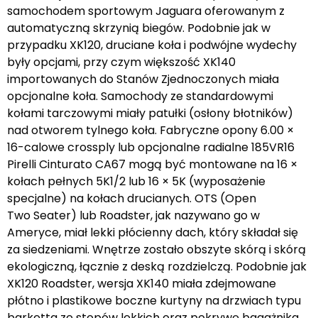
samochodem sportowym Jaguara oferowanym z
automatyczną skrzynią biegów. Podobnie jak w
przypadku XK120, druciane koła i podwójne wydechy
były opcjami, przy czym większość XK140
importowanych do Stanów Zjednoczonych miała
opcjonalne koła. Samochody ze standardowymi
kołami tarczowymi miały patułki (osłony błotników)
nad otworem tylnego koła. Fabryczne opony 6.00 ×
16-calowe crossply lub opcjonalne radialne 185VR16
Pirelli Cinturato CA67 mogą być montowane na 16 ×
kołach pełnych 5K1/2 lub 16 × 5K (wyposażenie
specjalne) na kołach drucianych. OTS (Open
Two Seater) lub Roadster, jak nazywano go w
Ameryce, miał lekki płócienny dach, który składał się
za siedzeniami. Wnętrze zostało obszyte skórą i skórą
ekologiczną, łącznie z deską rozdzielczą. Podobnie jak
XK120 Roadster, wersja XK140 miała zdejmowane
płótno i plastikowe boczne kurtyny na drzwiach typu
barketta ze stopów lekkich oraz pokrywę bagażnika.