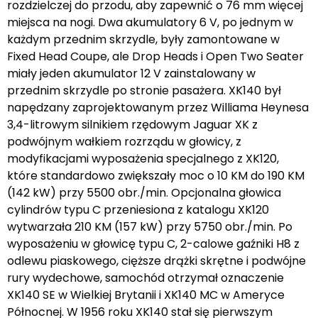
rozdzielczej do przodu, aby zapewnić o 76 mm więcej
miejsca na nogi. Dwa akumulatory 6 V, po jednym w
każdym przednim skrzydle, były zamontowane w
Fixed Head Coupe, ale Drop Heads i Open Two Seater
miały jeden akumulator 12 V zainstalowany w
przednim skrzydle po stronie pasażera. XK140 był
napędzany zaprojektowanym przez Williama Heynesa
3,4-litrowym silnikiem rzędowym Jaguar XK z
podwójnym wałkiem rozrządu w głowicy, z
modyfikacjami wyposażenia specjalnego z XK120,
które standardowo zwiększały moc o 10 KM do 190 KM
(142 kW) przy 5500 obr./min. Opcjonalna głowica
cylindrów typu C przeniesiona z katalogu XK120
wytwarzała 210 KM (157 kW) przy 5750 obr./min. Po
wyposażeniu w głowicę typu C, 2-calowe gaźniki H8 z
odlewu piaskowego, cięższe drążki skrętne i podwójne
rury wydechowe, samochód otrzymał oznaczenie
XK140 SE w Wielkiej Brytanii i XK140 MC w Ameryce
Północnej. W 1956 roku XK140 stał się pierwszym