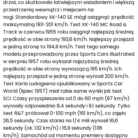
drzwi, co skutkowało łatwiejszym wsiadaniem i większą
przestrzenią wewnątrz i miejscem na
nogi. Standardowy XK-140 SE mógł osiągnąć prędkość
maksymalną 193-201 km/h. Test XK-140 MC Road &
Track w czerwcu 1955 roku osiągnął najlepszą średnią
prędkość w obie strony 193,6 km/h. Najlepszy przejazd
w jedną stronę to 194,9 km/h. Test tego samego
modelu przeprowadzony przez Sports Cars Illustrated
w sierpniu 1957 roku wykazał najszybszą średnią
prędkość w obie strony wynoszącą 195 km/h. Ich
najlepszy przejazd w jedną stronę wynosił 200 km/h.
Test Karla Ludvigsena opublikowany w Sports Car
World (lipiec 1957) miał takie same wyniki jak test
SCI. Czasy przyspieszenia od 0 do 60 mph (97 km/h)
wynosiły odpowiednio 8,4 sekundy i 9,1 sekundy. Tylko
test R&T próbował 0-100 mph (161 km/h), co zajęło
26,5 sekundy. Czas stania na 1/4 mili wynosił 16,6
sekundy (ok. 132 km/h) i 16,9 sekundy (138
km/h). Samochód od momentu premiery dostępny