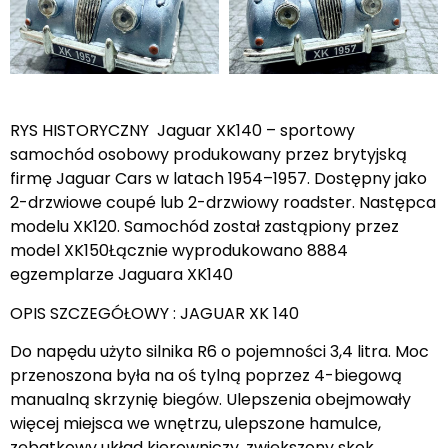
RYS HISTORYCZNY Jaguar XK140 – sportowy
samochód osobowy produkowany przez brytyjską
firmę Jaguar Cars w latach 1954–1957. Dostępny jako
2-drzwiowe coupé lub 2-drzwiowy roadster. Następca
modelu XK120. Samochód został zastąpiony przez
model XK150Łącznie wyprodukowano 8884
egzemplarze Jaguara XK140
OPIS SZCZEGÓŁOWY : JAGUAR XK 140
Do napędu użyto silnika R6 o pojemności 3,4 litra. Moc
przenoszona była na oś tylną poprzez 4-biegową
manualną skrzynię biegów. Ulepszenia obejmowały
więcej miejsca we wnętrzu, ulepszone hamulce,
zębatkowy układ kierowniczy, zwiększony skok