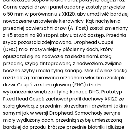
Górne części drzwi i panel ozdobny zostały przycięte
o 50 mm w porównaniu z XK120, aby umożliwić bardziej
nowoczesne ustawienie kierownicy. Kąt nachylenia
przedniej powierzchni drzwi (A-Post) został zmieniony
z 45 stopni na 90 stopni, aby ułatwić dostęp. Przednia
szyba pozostała zdejmowana. Drophead Coupé
(DHC) miał masywniejszy płócienny dach, który
opuszczał się na nadwozie za siedzeniami, stałą
przednią szybę zintegrowaną z nadwoziem, zwijane
boczne szyby i małą tylną kanapę. Miał również deskę
rozdzielczą fornirowaną orzechem włoskim i zaślepki
drzwi. Coupé ze stałą głowicą (FHC) dzieliło
wykończenie wnętrza i tylną kanapę DHC. Prototyp
Fixed Head Coupé zachował profil dachowy XK120 ze
stałą głowicą, z przednimi skrzydłami i drzwiami takimi
samymi jak w wersji Drophead. Samochody seryjne
miały wydłużony dach, przednią szybę umieszczoną
bardziej do przodu, krótsze przednie błotniki i dłuższe