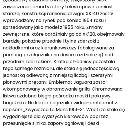
zawieszenia i amortyzatory teleskopowe zamiast
starszej konstrukcji ramienia dźwigni. XK140 został
wprowadzony na rynek pod koniec 1954 roku i
sprzedawany jako model z 1955 roku. Zmiany
zewnętrzne, które odróżniały go od XK120, obejmowały
bardziej pokaźne przednie i tylne zderzaki z
nakładkami oraz kierunkowskazy (obsługiwane za
pomocą przełącznika na desce rozdzielczej) nad
przednim zderzakiem. Kratka chłodnicy pozostała
tego samego rozmiaru, ale stała się jednoczęściową
jednostką odlewaną z mniejszą liczbą i szerszymi
pionowymi prętami. Emblemat Jaguara został
wkomponowany w obramowanie grilla. Chromowana
listwa ozdobna biegła pośrodku maski i pokrywy
bagażnika. Na klapie bagażnika widniał emblemat z
napisem „Zwycięzca Le Mans 1951–3”. Wnętrze stało się
wygodniejsze dla wyższych kierowców poprzez
przesunięcie silnika, zapory ogniowej i deski