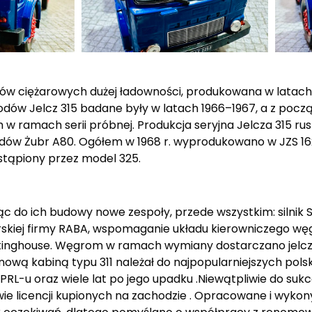
dów ciężarowych dużej ładowności, produkowana w latach
w Jelcz 315 badane były w latach 1966–1967, a z począt
amach serii próbnej. Produkcja seryjna Jelcza 315 rusz
odów Żubr A80. Ogółem w 1968 r. wyprodukowano w JZS 1
astąpiony przez model 325.
 do ich budowy nowe zespoły, przede wszystkim: silni
rskiej firmy RABA, wspomaganie układu kierowniczego węgi
tinghouse. Węgrom w ramach wymiany dostarczano jelcz
wą kabiną typu 311 należał do najpopularniejszych polsk
PRL-u oraz wiele lat po jego upadku .Niewątpliwie do sukc
ie licencji kupionych na zachodzie . Opracowane i wyko