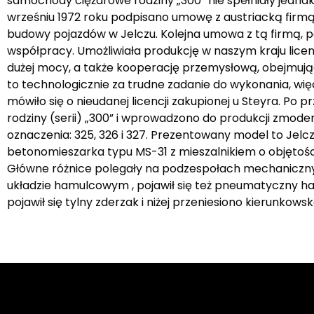
samochody ciężarowe rodziny „300” nie spełniały jed
wrześniu 1972 roku podpisano umowę z austriacką firmą
budowy pojazdów w Jelczu. Kolejna umowa z tą firmą, po
współpracy. Umożliwiała produkcję w naszym kraju lic
dużej mocy, a także kooperację przemysłową, obejmują
to technologicznie za trudne zadanie do wykonania, wi
mówiło się o nieudanej licencji zakupionej u Steyra. 
rodziny (serii) „300” i wprowadzono do produkcji zmode
oznaczenia: 325, 326 i 327. Prezentowany model to Jel
betonomieszarka typu MS-31 z mieszalnikiem o objętości 3m
Główne różnice polegały na podzespołach mechaniczn
układzie hamulcowym , pojawił się też pneumatyczny ha
pojawił się tylny zderzak i niżej przeniesiono kierunkowsk