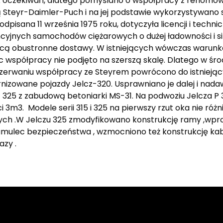
nak oczekiwań, dlatego pomyślano o współpracy z reno
 Steyr-Daimler-Puch i na jej podstawie wykorzystywano 
dpisana 11 września 1975 roku, dotyczyła licencji i techn
encyjnych samochodów ciężarowych o dużej ładowności i 
cą obustronne dostawy. W istniejących wówczas warunkac
ęc współpracy nie podjęto na szerszą skalę. Dlatego w ś
Po przerwaniu współpracy ze Steyrem powrócono do istniej
rnizowane pojazdy Jelcz-320. Usprawniano je dalej i nad
cz 325 z zabudową betoniarki MS-31. Na podwoziu Jelcza P
3. Modele serii 315 i 325 na pierwszy rzut oka nie różniły
ych .W Jelczu 325 zmodyfikowano konstrukcję ramy ,wp
mulec bezpieczeństwa , wzmocniono też konstrukcję kabi
azy .