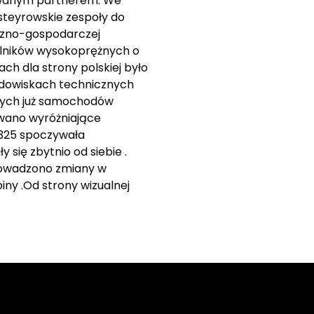
mowanym partnerem. We
steyrowskie zespoły do
iczno-gospodarczej
silników wysokoprężnych o
h dla strony polskiej było
rodowiskach technicznych
ących już samochodów
awano wyróżniające
 325 spoczywała
 się zbytnio od siebie .
rowadzono zmiany w
ny .Od strony wizualnej