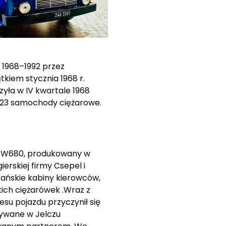
 1968–1992 przez
kiem stycznia 1968 r.
yła w IV kwartale 1968
623 samochody ciężarowe.
k SW680, produkowany w
erskiej firmy Csepel i
ańskie kabiny kierowców,
ich ciężarówek .Wraz z
esu pojazdu przyczynił się
nywane w Jelczu