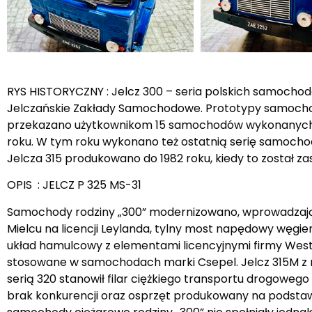
RYS HISTORYCZNY : Jelcz 300 – seria polskich samocho
Jelczańskie Zakłady Samochodowe. Prototypy samochodó
przekazano użytkownikom 15 samochodów wykonanych w r
roku. W tym roku wykonano też ostatnią serię samoch
Jelcza 315 produkowano do 1982 roku, kiedy to został z
OPIS : JELCZ P 325 MS-31
Samochody rodziny „300” modernizowano, wprowadzając
Mielcu na licencji Leylanda, tylny most napędowy węgie
układ hamulcowy z elementami licencyjnymi firmy Wes
stosowane w samochodach marki Csepel. Jelcz 315M z no
serią 320 stanowił filar ciężkiego transportu drogowego 
brak konkurencji oraz osprzęt produkowany na podstaw