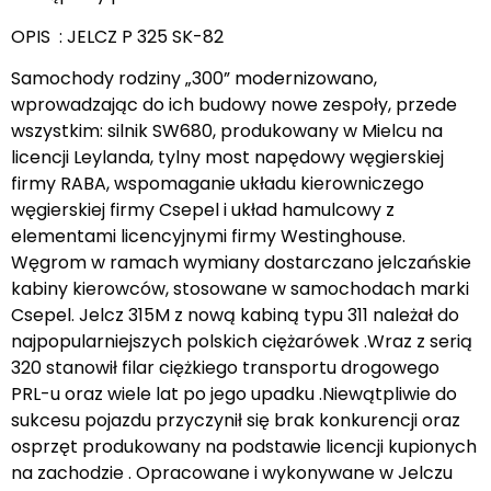
OPIS : JELCZ P 325 SK-82
Samochody rodziny „300” modernizowano,
wprowadzając do ich budowy nowe zespoły, przede
wszystkim: silnik SW680, produkowany w Mielcu na
licencji Leylanda, tylny most napędowy węgierskiej
firmy RABA, wspomaganie układu kierowniczego
węgierskiej firmy Csepel i układ hamulcowy z
elementami licencyjnymi firmy Westinghouse.
Węgrom w ramach wymiany dostarczano jelczańskie
kabiny kierowców, stosowane w samochodach marki
Csepel. Jelcz 315M z nową kabiną typu 311 należał do
najpopularniejszych polskich ciężarówek .Wraz z serią
320 stanowił filar ciężkiego transportu drogowego
PRL-u oraz wiele lat po jego upadku .Niewątpliwie do
sukcesu pojazdu przyczynił się brak konkurencji oraz
osprzęt produkowany na podstawie licencji kupionych
na zachodzie . Opracowane i wykonywane w Jelczu