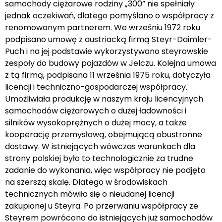
samochody ciężarowe rodziny „300” nie spełniały
jednak oczekiwań, dlatego pomyślano o współpracy z
renomowanym partnerem. We wrześniu 1972 roku
podpisano umowę z austriacką firmą Steyr-Daimler-
Puch i na jej podstawie wykorzystywano steyrowskie
zespoły do budowy pojazdów w Jelczu. Kolejna umowa
z tą firmą, podpisana 11 września 1975 roku, dotyczyła
licencji i techniczno-gospodarczej współpracy.
Umożliwiała produkcję w naszym kraju licencyjnych
samochodów ciężarowych o dużej ładowności i
silników wysokoprężnych o dużej mocy, a także
kooperację przemysłową, obejmującą obustronne
dostawy. W istniejących wówczas warunkach dla
strony polskiej było to technologicznie za trudne
zadanie do wykonania, więc współpracy nie podjęto
na szerszą skalę. Dlatego w środowiskach
technicznych mówiło się o nieudanej licencji
zakupionej u Steyra. Po przerwaniu współpracy ze
Steyrem powrócono do istniejących już samochodów