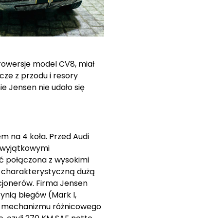
rowersje model CV8, miał
ze z przodu i resory
e Jensen nie udało się
m na 4 koła. Przed Audi
ię wyjątkowymi
ść połączona z wysokimi
 z charakterystyczną dużą
kcjonerów. Firma Jensen
ynią biegów (Mark I,
ą mechanizmu różnicowego