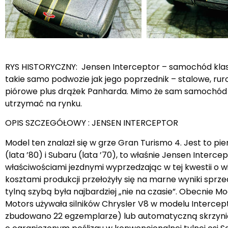
RYS HISTORYCZNY: Jensen Interceptor – samochód klasy
takie samo podwozie jak jego poprzednik – stalowe, ru
piórowe plus drążek Panharda. Mimo że sam samochód p
utrzymać na rynku.
OPIS SZCZEGÓŁOWY : JENSEN INTERCEPTOR
Model ten znalazł się w grze Gran Turismo 4. Jest to p
(lata ’80) i Subaru (lata ’70), to właśnie Jensen Inter
właściwościami jezdnymi wyprzedzając w tej kwestii o 
kosztami produkcji przełożyły się na marne wyniki sprz
tylną szybą była najbardziej „nie na czasie”. Obecnie 
Motors używała silników Chrysler V8 w modelu Intercep
zbudowano 22 egzemplarze) lub automatyczną skrzyni