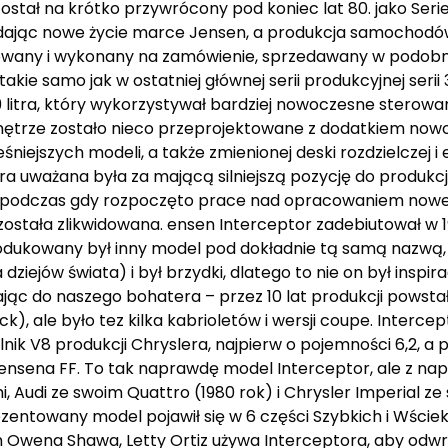
ostał na krótko przywrócony pod koniec lat 80. jako Serie
8, dając nowe życie marce Jensen, a produkcja samochodó
wany i wykonany na zamówienie, sprzedawany w podobny 
e samo jak w ostatniej głównej serii produkcyjnej serii 3,
9 litra, który wykorzystywał bardziej nowoczesne sterowa
o wnętrze zostało nieco przeprojektowane z dodatkiem no
śniejszych modeli, a także zmienionej deski rozdzielczej i
 która uważana była za mającą silniejszą pozycję do produk
a podczas gdy rozpoczęto prace nad opracowaniem noweg
a została zlikwidowana. ensen Interceptor zadebiutował w 1
produkowany był inny model pod dokładnie tą samą nazwą, 
ziejów świata) i był brzydki, dlatego to nie on był insp
cając do naszego bohatera – przez 10 lat produkcji powsta
), ale było tez kilka kabrioletów i wersji coupe. Intercep
 V8 produkcji Chryslera, najpierw o pojemności 6,2, a pot
Jensena FF. To tak naprawdę model Interceptor, ale z nap
, Audi ze swoim Quattro (1980 rok) i Chrysler Imperial z
rezentowany model pojawił się w 6 części Szybkich i Wście
m Owena Shawa, Letty Ortiz używa Interceptora, aby odw