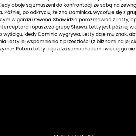
edy oboje są zmuszeni do konfrontacji ze sobą na zewną
 Później, po odkryciu, że zna Dominica, wycofuje się z gr
ącym w garażu Owena. Shaw idzie porozmawiać z Letty, op
 Interceptora i opuszcza grupę Shawa. Letty jest później 
yścigu, kiedy Dominic wygrywa, Letty daje mu znak, aby
 Letty jej wspomnienia z przeszłości (z bliznami na jej c
trzymał. Potem Letty odjeżdża samochodem i więcej go nie