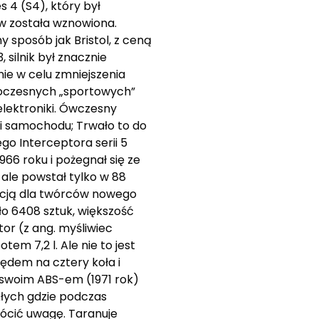
s 4 (S4), który był
w została wznowiona.
sposób jak Bristol, z ceną
 silnik był znacznie
nie w celu zmniejszenia
woczesnych „sportowych”
 elektroniki. Ówczesny
cji samochodu; Trwało to do
o Interceptora serii 5
966 roku i pożegnał się ze
ale powstał tylko w 88
iracją dla twórców nowego
ło 6408 sztuk, większość
tor (z ang. myśliwiec
em 7,2 l. Ale nie to jest
ędem na cztery koła i
e swoim ABS-em (1971 rok)
kłych gdzie podczas
rócić uwagę. Taranuje