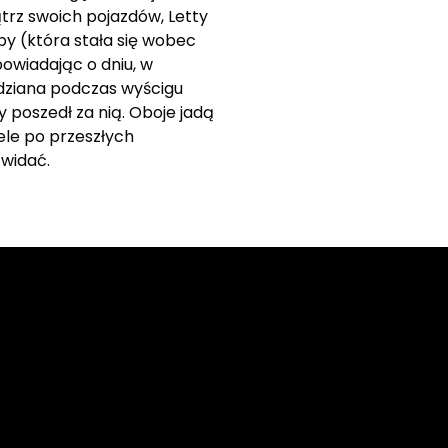
trz swoich pojazdów, Letty
upy (która stała się wobec
owiadając o dniu, w
widziana podczas wyścigu
 poszedł za nią. Oboje jadą
iele po przeszłych
 widać.