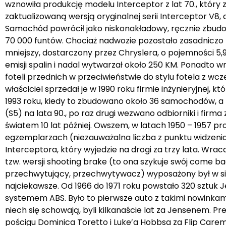
wznowiła produkcję modelu Interceptor z lat 70., który z
zaktualizowaną wersją oryginalnej serii Interceptor V
Samochód powrócił jako niskonakładowy, ręcznie zbudo
70 000 funtów. Chociaż nadwozie pozostało zasadniczo taki
mniejszy, dostarczony przez Chryslera, o pojemności 5,
emisji spalin i nadal wytwarzał około 250 KM. Ponadt
foteli przednich w przeciwieństwie do stylu fotela z wcze
właściciel sprzedał je w 1990 roku firmie inżynieryjnej,
1993 roku, kiedy to zbudowano około 36 samochodów, 
(S5) na lata 90., po raz drugi wezwano odbiorniki i firm
światem 10 lat później. Owszem, w latach 1950 – 1957 
egzemplarzach (niezauważalna liczba z punktu widzenia d
Interceptora, który wyjedzie na drogi za trzy lata. Wra
tzw. wersji shooting brake (to ona szykuje swój come back
przechwytujący, przechwytywacz) wyposażony był w silnik
najciekawsze. Od 1966 do 1971 roku powstało 320 sztuk 
systemem ABS. Było to pierwsze auto z takimi nowinkami
niech się schowają, byli kilkanaście lat za Jensenem. P
pościgu Dominica Toretto i Luke’a Hobbsa za Flip Care