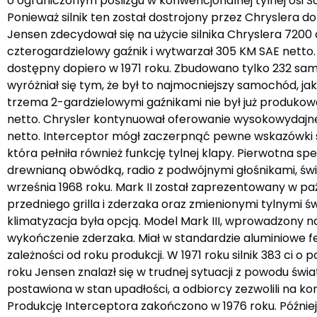
o ograniczonym poślizgu w konwencjonalnej tylnej osi Sal
Ponieważ silnik ten został dostrojony przez Chryslera d
Jensen zdecydował się na użycie silnika Chryslera 7200 c
czterogardzielowy gaźnik i wytwarzał 305 KM SAE netto. D
dostępny dopiero w 1971 roku. Zbudowano tylko 232 sa
wyróżniał się tym, że był to najmocniejszy samochód, jak
trzema 2-gardzielowymi gaźnikami nie był już produkowan
netto. Chrysler kontynuował oferowanie wysokowydajnego
netto. Interceptor mógł zaczerpnąć pewne wskazówki st
która pełniła również funkcję tylnej klapy. Pierwotna s
drewnianą obwódką, radio z podwójnymi głośnikami, św
września 1968 roku. Mark II został zaprezentowany w paź
przedniego grilla i zderzaka oraz zmienionymi tylnymi ś
klimatyzacja była opcją. Model Mark III, wprowadzony na 
wykończenie zderzaka. Miał w standardzie aluminiowe felg
zależności od roku produkcji. W 1971 roku silnik 383 ci o p
roku Jensen znalazł się w trudnej sytuacji z powodu ś
postawiona w stan upadłości, a odbiorcy zezwolili na k
Produkcję Interceptora zakończono w 1976 roku. Późnie