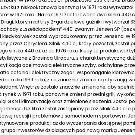
isbury. W 1970 roku 383 c.i. produkował 335 KM SAE brutto
o użytku z niskooktanową benzyną i w 1971 roku wytwarzał
m³ w 1971 roku. Na rok 1971 zaoferowano dwa silniki 440 ci
rugi, który miał trzy 2-gardzielowe gaźniki i wytwarzał 3
mochody z „sześciopakiem” 440, zwanym Jensen SP (bez 
i kiedykolwiek został wyprodukowany przez Jensena. W 1972
y przez Chryslera. Silnik 440 ci, który pozostał, został 
 silnika 440 c.i. aż do 1976 roku, kiedy to produkował t
ylistyczne z Brasinca Uirapuru, z charakterystyczną duż
pecyfikacja obejmowała elektryczne szyby, odchylane przed
iatła cofania i elektryczny zegar. Wspomaganie kierowni
dzierniku 1969 roku, z nieznacznie zmienioną stylizacją wo
wiatłami. Wnętrze zostało znacznie zmienione, aby spełni
rynek w 1971 roku, ponownie zmienił przedni grill, wykońc
i GKN i klimatyzację oraz zmienione siedzenia. Został podz
ojemności 6,3 litra został zastąpiony przez silnik 440 ci o 
wiatowej recesji i problemów z samochodem sportowym Je
ontynuowanie produkcji aż do wyczerpania dostępnej pami
j grupa inwestorów działających pod nową marką Jensen 