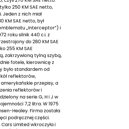
, czyli 270 KM SAE netto.
 tylko 250 KM SAE netto,
. Jeden z nich miał
30 KM SAE netto, był
emblematu „Interceptor”) i
 roku silnik 440 c.i. z
przestrojony do 280 KM SAE
ylko 255 KM SAE
ą, zakrzywioną tylną szybą,
nie fotele, kierownicę z
cy było standardem od
kół reflektorów,
ć amerykańskie przepisy, a
zenia reflektorów i
ielony na serie G, H i J w
pojemności 7,2 litra. W 1975
nsen-Healey. Firma została
ęci podręcznej części.
Cars Limited wkroczyła i