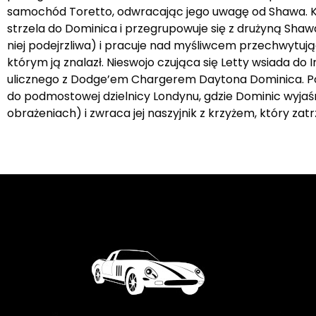
samochód Toretto, odwracając jego uwagę od Shawa. Ki
strzela do Dominica i przegrupowuje się z drużyną Shawa.
niej podejrzliwa) i pracuje nad myśliwcem przechwytuj
którym ją znalazł. Nieswojo czująca się Letty wsiada do
ulicznego z Dodge’em Chargerem Daytona Dominica. Po w
do podmostowej dzielnicy Londynu, gdzie Dominic wyjaśnia
obrażeniach) i zwraca jej naszyjnik z krzyżem, który za