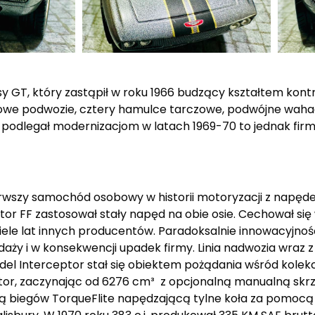
 GT, który zastąpił w roku 1966 budzący kształtem kont
rowe podwozie, cztery hamulce tarczowe, podwójne wahac
odlegał modernizacjom w latach 1969-70 to jednak firmi
ierwszy samochód osobowy w historii motoryzacji z napęde
ceptor FF zastosował stały napęd na obie osie. Cechował s
wiele lat innych producentów. Paradoksalnie innowacyjno
edaży i w konsekwencji upadek firmy. Linia nadwozia wraz
Model Interceptor stał się obiektem pożądania wśród kole
tor, zaczynając od 6276 cm³ z opcjonalną manualną skrz
ą biegów TorqueFlite napędzającą tylne koła za pomoc