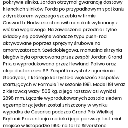
pokrywie silnika. Jordan otrzymał gwarancję dostawy
klienckich silników Forda po przypadkowym spotkaniu
z dyrektorem wyższego szczebla w firmie
Cosworth. Nadwozie stanowił monokok wykonany z
włókna węglowego. Na zawieszenie przednie i tylne
składały się podwójne wahacze typu push-rod
aktywowane poprzez sprężyny śrubowe na
amortyzatorach. Sześciobiegowa, manualna skrzynia
biegów była opracowana przez zespół Jordan Grand
Prix, a wyprodukowana przez Hewland. Paliwo oraz
oleje dostarczało BP. Zespół korzystał z ogumienia
Goodyear, z którego korzystało większość zespołów
startujących w Formule 1 w sezonie 1991. Model 191 wraz
z kierowcą ważył 505 kg, a jego rozstaw osi wyniósł
2898 mm. Łącznie wyprodukowanych zostało siedem
egzemplarzy; jeden został zniszczony w wyniku
wypadku de Cesarisa podczas Grand Prix Wielkiej
Brytanii. Prezentacja modelu i jego pierwszy test miał
miejsce w listopadzie 1990 na torze Silverstone.