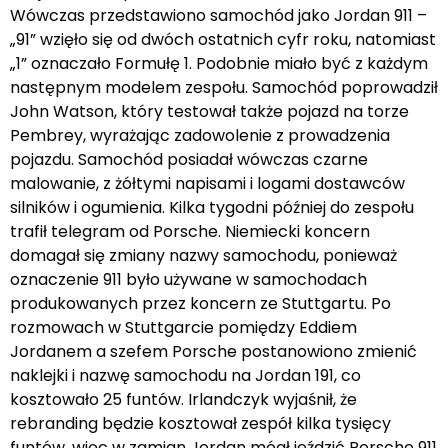
Wówczas przedstawiono samochód jako Jordan 911 –
„91” wzięło się od dwóch ostatnich cyfr roku, natomiast
„1” oznaczało Formułę 1. Podobnie miało być z każdym
następnym modelem zespołu. Samochód poprowadził
John Watson, który testował także pojazd na torze
Pembrey, wyrażając zadowolenie z prowadzenia
pojazdu. Samochód posiadał wówczas czarne
malowanie, z żółtymi napisami i logami dostawców
silników i ogumienia. Kilka tygodni później do zespołu
trafił telegram od Porsche. Niemiecki koncern
domagał się zmiany nazwy samochodu, ponieważ
oznaczenie 911 było używane w samochodach
produkowanych przez koncern ze Stuttgartu. Po
rozmowach w Stuttgarcie pomiędzy Eddiem
Jordanem a szefem Porsche postanowiono zmienić
naklejki i nazwę samochodu na Jordan 191, co
kosztowało 25 funtów. Irlandczyk wyjaśnił, że
rebranding będzie kosztował zespół kilka tysięcy
funtów, więc w zamian Jordan mógł jeździć Porsche 911