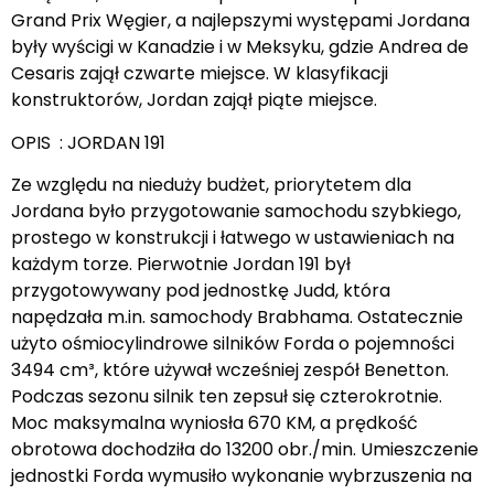
Grand Prix Węgier, a najlepszymi występami Jordana
były wyścigi w Kanadzie i w Meksyku, gdzie Andrea de
Cesaris zajął czwarte miejsce. W klasyfikacji
konstruktorów, Jordan zajął piąte miejsce.
OPIS : JORDAN 191
Ze względu na nieduży budżet, priorytetem dla
Jordana było przygotowanie samochodu szybkiego,
prostego w konstrukcji i łatwego w ustawieniach na
każdym torze. Pierwotnie Jordan 191 był
przygotowywany pod jednostkę Judd, która
napędzała m.in. samochody Brabhama. Ostatecznie
użyto ośmiocylindrowe silników Forda o pojemności
3494 cm³, które używał wcześniej zespół Benetton.
Podczas sezonu silnik ten zepsuł się czterokrotnie.
Moc maksymalna wyniosła 670 KM, a prędkość
obrotowa dochodziła do 13200 obr./min. Umieszczenie
jednostki Forda wymusiło wykonanie wybrzuszenia na