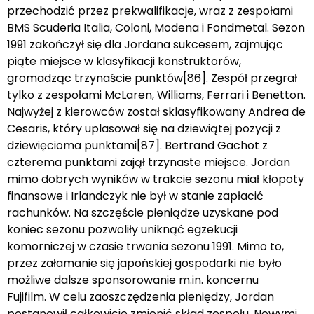
przechodzić przez prekwalifikacje, wraz z zespołami
BMS Scuderia Italia, Coloni, Modena i Fondmetal. Sezon
1991 zakończył się dla Jordana sukcesem, zajmując
piąte miejsce w klasyfikacji konstruktorów,
gromadząc trzynaście punktów[86]. Zespół przegrał
tylko z zespołami McLaren, Williams, Ferrari i Benetton.
Najwyżej z kierowców został sklasyfikowany Andrea de
Cesaris, który uplasował się na dziewiątej pozycji z
dziewięcioma punktami[87]. Bertrand Gachot z
czterema punktami zajął trzynaste miejsce. Jordan
mimo dobrych wyników w trakcie sezonu miał kłopoty
finansowe i Irlandczyk nie był w stanie zapłacić
rachunków. Na szczęście pieniądze uzyskane pod
koniec sezonu pozwoliły uniknąć egzekucji
komorniczej w czasie trwania sezonu 1991. Mimo to,
przez załamanie się japońskiej gospodarki nie było
możliwe dalsze sponsorowanie m.in. koncernu
Fujifilm. W celu zaoszczędzenia pieniędzy, Jordan
postanowił całkowicie zmienić skład zespołu. Nowymi