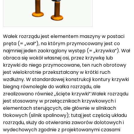
Wałek rozrządu jest elementem maszyny w postaci
pręta (= „wał”), na którym przymocowany jest co
najmniej jeden zaokrąglony występ (= „krzywka”). Wał
obraca się wokół własnej osi, przez krzywkę lub
krzywki do niego przymocowane, ten ruch obrotowy
jest wielokrotnie przekształcany w krótki ruch
wzdłużny. W standardowej konstrukcji kontury krzywki
biegną równolegle do wałka rozrządu, ale
zrealizowano również „ścięte krzywki”.Wałek rozrządu
jest stosowany w przełącznikach krzywkowych i
elementach sterujących, ale głównie w silnikach
tłokowych (silnik spalinowy); tutaj jest częścią układu
rozrządu, służy do otwierania zaworów dolotowych i
wydechowych zgodnie z projektowanymi czasami