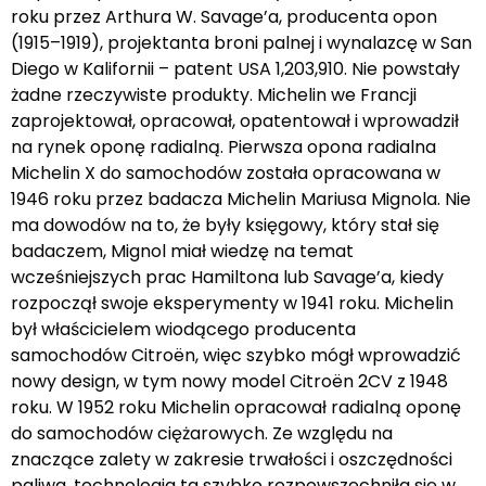
roku przez Arthura W. Savage’a, producenta opon
(1915–1919), projektanta broni palnej i wynalazcę w San
Diego w Kalifornii – patent USA 1,203,910. Nie powstały
żadne rzeczywiste produkty. Michelin we Francji
zaprojektował, opracował, opatentował i wprowadził
na rynek oponę radialną. Pierwsza opona radialna
Michelin X do samochodów została opracowana w
1946 roku przez badacza Michelin Mariusa Mignola. Nie
ma dowodów na to, że były księgowy, który stał się
badaczem, Mignol miał wiedzę na temat
wcześniejszych prac Hamiltona lub Savage’a, kiedy
rozpoczął swoje eksperymenty w 1941 roku. Michelin
był właścicielem wiodącego producenta
samochodów Citroën, więc szybko mógł wprowadzić
nowy design, w tym nowy model Citroën 2CV z 1948
roku. W 1952 roku Michelin opracował radialną oponę
do samochodów ciężarowych. Ze względu na
znaczące zalety w zakresie trwałości i oszczędności
paliwa, technologia ta szybko rozpowszechniła się w