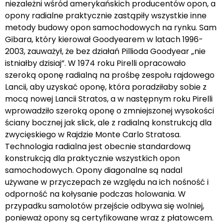
niezależni wśród amerykańskich producentów opon, a
opony radialne praktycznie zastąpiły wszystkie inne
metody budowy opon samochodowych na rynku. Sam
Gibara, który kierował Goodyearem w latach 1996-
2003, zauważył, że bez działań Pillioda Goodyear „nie
istniałby dzisiaj”. W 1974 roku Pirelli opracowało
szeroką oponę radialną na prośbę zespołu rajdowego
Lancii, aby uzyskać oponę, która poradziłaby sobie z
mocą nowej Lancii Stratos, a w następnym roku Pirelli
wprowadziło szeroką oponę o zmniejszonej wysokości
ściany bocznej jak slick, ale z radialną konstrukcją dla
zwycięskiego w Rajdzie Monte Carlo Stratosa.
Technologia radialna jest obecnie standardową
konstrukcją dla praktycznie wszystkich opon
samochodowych. Opony diagonalne są nadal
używane w przyczepach ze względu na ich nośność i
odporność na kołysanie podczas holowania. W
przypadku samolotów przejście odbywa się wolniej,
ponieważ opony są certyfikowane wraz z płatowcem.