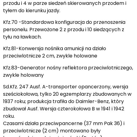
przodu i 4 w parze siedzeń skierowanych przodem i
tyłem do kierunku jazdy.
Kfz.70 -Standardowa konfiguracja do przenoszenia
personelu. Przewożone 2 z przodu i 10 siedzących z
tyłu na ławkach.
Kfz.81-Konwersja nośnika amunicji na działo
przeciwlotnicze 2 cm, zwykle holowane
Kfz.83-Generator nośny reflektora przeciwlotniczego,
zwykle holowany
Sd.Kfz. 247 Ausf. A-transporter opancerzony, wersja
sześciokołowa, tylko 20 egzemplarzy zbudowanych w
1937 roku; produkcja trafiła do Daimler-Benz, który
zbudował Ausf. Wersja czterokołowa B w 1941 i 1942
roku.
Czasami działa przeciwpancerne (37 mm Pak 36) i
przeciwlotnicze (2 cm) montowano były