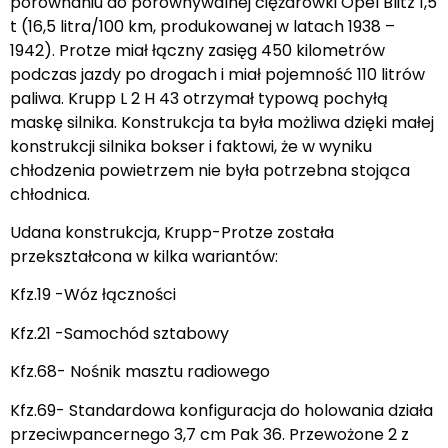
porównaniu do porównywalnej ciężarówki Opel Blitz 1,5
t (16,5 litra/100 km, produkowanej w latach 1938 –
1942). Protze miał łączny zasięg 450 kilometrów
podczas jazdy po drogach i miał pojemność 110 litrów
paliwa. Krupp L 2 H 43 otrzymał typową pochyłą
maskę silnika. Konstrukcja ta była możliwa dzięki małej
konstrukcji silnika bokser i faktowi, że w wyniku
chłodzenia powietrzem nie była potrzebna stojąca
chłodnica.
Udana konstrukcja, Krupp-Protze została
przekształcona w kilka wariantów:
Kfz.19 -Wóz łączności
Kfz.21 -Samochód sztabowy
Kfz.68- Nośnik masztu radiowego
Kfz.69- Standardowa konfiguracja do holowania działa
przeciwpancernego 3,7 cm Pak 36. Przewożone 2 z