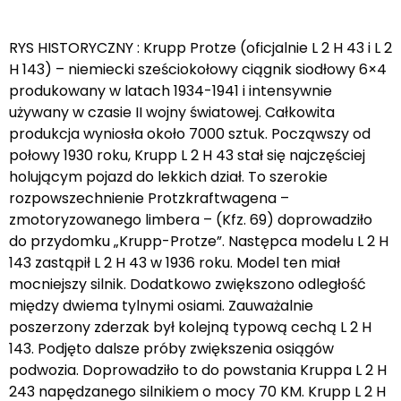
RYS HISTORYCZNY : Krupp Protze (oficjalnie L 2 H 43 i L 2
H 143) – niemiecki sześciokołowy ciągnik siodłowy 6×4
produkowany w latach 1934-1941 i intensywnie
używany w czasie II wojny światowej. Całkowita
produkcja wyniosła około 7000 sztuk. Począwszy od
połowy 1930 roku, Krupp L 2 H 43 stał się najczęściej
holującym pojazd do lekkich dział. To szerokie
rozpowszechnienie Protzkraftwagena –
zmotoryzowanego limbera – (Kfz. 69) doprowadziło
do przydomku „Krupp-Protze”. Następca modelu L 2 H
143 zastąpił L 2 H 43 w 1936 roku. Model ten miał
mocniejszy silnik. Dodatkowo zwiększono odległość
między dwiema tylnymi osiami. Zauważalnie
poszerzony zderzak był kolejną typową cechą L 2 H
143. Podjęto dalsze próby zwiększenia osiągów
podwozia. Doprowadziło to do powstania Kruppa L 2 H
243 napędzanego silnikiem o mocy 70 KM. Krupp L 2 H