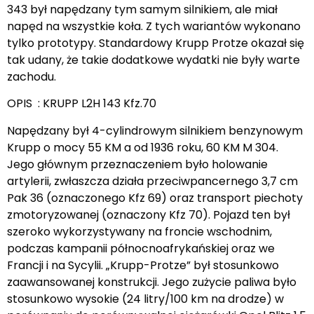
343 był napędzany tym samym silnikiem, ale miał
napęd na wszystkie koła. Z tych wariantów wykonano
tylko prototypy. Standardowy Krupp Protze okazał się
tak udany, że takie dodatkowe wydatki nie były warte
zachodu.
OPIS : KRUPP L2H 143 Kfz.70
Napędzany był 4-cylindrowym silnikiem benzynowym
Krupp o mocy 55 KM a od 1936 roku, 60 KM M 304.
Jego głównym przeznaczeniem było holowanie
artylerii, zwłaszcza działa przeciwpancernego 3,7 cm
Pak 36 (oznaczonego Kfz 69) oraz transport piechoty
zmotoryzowanej (oznaczony Kfz 70). Pojazd ten był
szeroko wykorzystywany na froncie wschodnim,
podczas kampanii północnoafrykańskiej oraz we
Francji i na Sycylii. „Krupp-Protze” był stosunkowo
zaawansowanej konstrukcji. Jego zużycie paliwa było
stosunkowo wysokie (24 litry/100 km na drodze) w