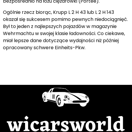
bezpośrednio na łożu ciężarówki (Portée).
Ogólnie rzecz biorąc, Krupp L 2 H 43 lub L 2 H 143
okazał się sukcesem pomimo pewnych niedociągnięć.
Był to jeden z najlepszych pojazdów w magazynie
Wehrmachtu w swojej klasie ładowności. Co ciekawe,
miał lepsze dane dotyczące wydajności niż później
opracowany schwere Einheits-Pkw.