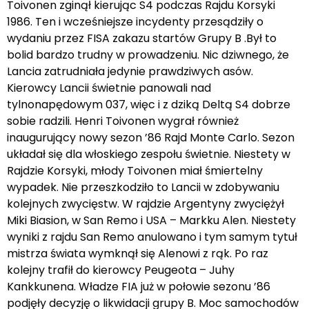
Toivonen zginął kierując S4 podczas Rajdu Korsyki
1986. Ten i wcześniejsze incydenty przesądziły o
wydaniu przez FISA zakazu startów Grupy B .Był to
bolid bardzo trudny w prowadzeniu. Nic dziwnego, że
Lancia zatrudniała jedynie prawdziwych asów.
Kierowcy Lancii świetnie panowali nad
tylnonapędowym 037, więc i z dziką Deltą S4 dobrze
sobie radzili. Henri Toivonen wygrał również
inaugurujący nowy sezon ’86 Rajd Monte Carlo. Sezon
układał się dla włoskiego zespołu świetnie. Niestety w
Rajdzie Korsyki, młody Toivonen miał śmiertelny
wypadek. Nie przeszkodziło to Lancii w zdobywaniu
kolejnych zwycięstw. W rajdzie Argentyny zwyciężył
Miki Biasion, w San Remo i USA – Markku Alen. Niestety
wyniki z rajdu San Remo anulowano i tym samym tytuł
mistrza świata wymknął się Alenowi z rąk. Po raz
kolejny trafił do kierowcy Peugeota – Juhy
Kankkunena. Władze FIA już w połowie sezonu ’86
podjęły decyzję o likwidacji grupy B. Moc samochodów