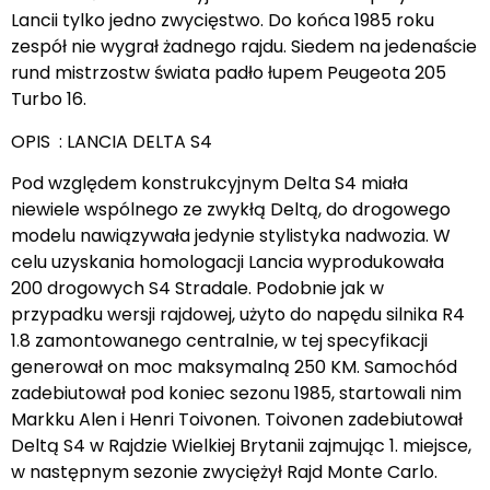
Lancii tylko jedno zwycięstwo. Do końca 1985 roku
zespół nie wygrał żadnego rajdu. Siedem na jedenaście
rund mistrzostw świata padło łupem Peugeota 205
Turbo 16.
OPIS : LANCIA DELTA S4
Pod względem konstrukcyjnym Delta S4 miała
niewiele wspólnego ze zwykłą Deltą, do drogowego
modelu nawiązywała jedynie stylistyka nadwozia. W
celu uzyskania homologacji Lancia wyprodukowała
200 drogowych S4 Stradale. Podobnie jak w
przypadku wersji rajdowej, użyto do napędu silnika R4
1.8 zamontowanego centralnie, w tej specyfikacji
generował on moc maksymalną 250 KM. Samochód
zadebiutował pod koniec sezonu 1985, startowali nim
Markku Alen i Henri Toivonen. Toivonen zadebiutował
Deltą S4 w Rajdzie Wielkiej Brytanii zajmując 1. miejsce,
w następnym sezonie zwyciężył Rajd Monte Carlo.