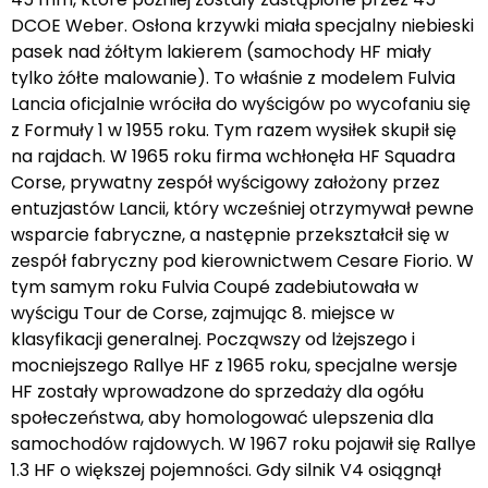
DCOE Weber. Osłona krzywki miała specjalny niebieski
pasek nad żółtym lakierem (samochody HF miały
tylko żółte malowanie). To właśnie z modelem Fulvia
Lancia oficjalnie wróciła do wyścigów po wycofaniu się
z Formuły 1 w 1955 roku. Tym razem wysiłek skupił się
na rajdach. W 1965 roku firma wchłonęła HF Squadra
Corse, prywatny zespół wyścigowy założony przez
entuzjastów Lancii, który wcześniej otrzymywał pewne
wsparcie fabryczne, a następnie przekształcił się w
zespół fabryczny pod kierownictwem Cesare Fiorio. W
tym samym roku Fulvia Coupé zadebiutowała w
wyścigu Tour de Corse, zajmując 8. miejsce w
klasyfikacji generalnej. Począwszy od lżejszego i
mocniejszego Rallye HF z 1965 roku, specjalne wersje
HF zostały wprowadzone do sprzedaży dla ogółu
społeczeństwa, aby homologować ulepszenia dla
samochodów rajdowych. W 1967 roku pojawił się Rallye
1.3 HF o większej pojemności. Gdy silnik V4 osiągnął