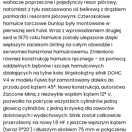
wahacze poprzeczne i pojedynczy resor piórowy,
natomiast z tyłu zastosowano oś belkową z drążkiem
panharda i resorami piórowymi. Czterokołowe
hamulce tarczowe Dunlop były montowane w
pierwszej serii Fulvii. Wraz z wprowadzeniem drugiej
serii w 1970 roku hamulce zostały ulepszone dzięki
większym zaciskom Girling na całym obwodzie i
serwomechanizmowi hamulcowemu. Zmieniono
również konstrukcję hamulca ręcznego – za pomocą
oddzielnych bębnów i szczęk hamulcowych
działających na tylne koła. Wąskokątny silnik DOHC
V4 w modelu Fulvia był zamontowany daleko do
przodu pod kątem 45°. Nowa konstrukcja, autorstwa
Zaccone Mina, z niezwykle wąskim kątem 12° V,
pozwoliła na pokrycie wszystkich cylindrów jedną
głowicą cylindrów, z jedną krzywką dla zaworów
dolotowych i wydechowych. Silnik został całkowicie
przerobiony na nowy 1.6 HF z jeszcze węższym kątem
(teraz 11°20′) i dłuższym skokiem 75 mm w połączeniu