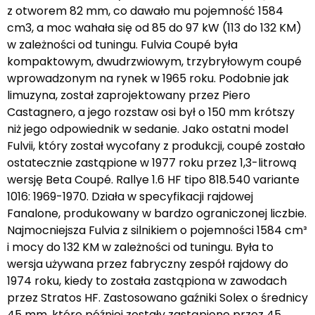
z otworem 82 mm, co dawało mu pojemność 1584
cm3, a moc wahała się od 85 do 97 kW (113 do 132 KM)
w zależności od tuningu. Fulvia Coupé była
kompaktowym, dwudrzwiowym, trzybryłowym coupé
wprowadzonym na rynek w 1965 roku. Podobnie jak
limuzyna, został zaprojektowany przez Piero
Castagnero, a jego rozstaw osi był o 150 mm krótszy
niż jego odpowiednik w sedanie. Jako ostatni model
Fulvii, który został wycofany z produkcji, coupé zostało
ostatecznie zastąpione w 1977 roku przez 1,3-litrową
wersję Beta Coupé. Rallye 1.6 HF tipo 818.540 variante
1016: 1969-1970. Działa w specyfikacji rajdowej
Fanalone, produkowany w bardzo ograniczonej liczbie.
Najmocniejsza Fulvia z silnikiem o pojemności 1584 cm³
i mocy do 132 KM w zależności od tuningu. Była to
wersja używana przez fabryczny zespół rajdowy do
1974 roku, kiedy to została zastąpiona w zawodach
przez Stratos HF. Zastosowano gaźniki Solex o średnicy
45 mm, które później zostały zastąpione przez 45