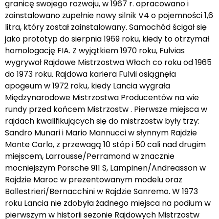
granicę swojego rozwoju, w 1967 r. opracowano i
zainstalowano zupełnie nowy silnik V4 o pojemności 1,6
litra, który został zainstalowany. Samochód ścigał się
jako prototyp do sierpnia 1969 roku, kiedy to otrzymał
homologację FIA. Z wyjątkiem 1970 roku, Fulvias
wygrywał Rajdowe Mistrzostwa Włoch co roku od 1965
do 1973 roku. Rajdowa kariera Fulvii osiągnęła
apogeum w 1972 roku, kiedy Lancia wygrała
Międzynarodowe Mistrzostwa Producentów na wie
rundy przed końcem Mistrzostw . Pierwsze miejsca w
rajdach kwalifikujących się do mistrzostw były trzy:
Sandro Munari i Mario Mannucci w słynnym Rajdzie
Monte Carlo, z przewagą 10 stóp i 50 cali nad drugim
miejscem, Larrousse/Perramond w znacznie
mocniejszym Porsche 911 S, Lampinen/Andreasson w
Rajdzie Maroc w prezentowanym modelu oraz
Ballestrieri/Bernacchini w Rajdzie Sanremo. W 1973
roku Lancia nie zdobyła żadnego miejsca na podium w
pierwszym w historii sezonie Rajdowych Mistrzostw