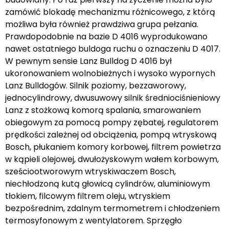
zamówić blokadę mechanizmu różnicowego, z którą
możliwa była również prawdziwa grupa pełzania.
Prawdopodobnie na bazie D 4016 wyprodukowano
nawet ostatniego buldoga ruchu o oznaczeniu D 4017.
W pewnym sensie Lanz Bulldog D 4016 był
ukoronowaniem wolnobieżnych i wysoko wypornych
Lanz Bulldogów. Silnik poziomy, bezzaworowy,
jednocylindrowy, dwusuwowy silnik średniociśnieniowy
Lanz z stożkową komorą spalania, smarowaniem
obiegowym za pomocą pompy zębatej, regulatorem
prędkości zależnej od obciążenia, pompą wtryskową
Bosch, płukaniem komory korbowej, filtrem powietrza
w kąpieli olejowej, dwułożyskowym wałem korbowym,
sześciootworowym wtryskiwaczem Bosch,
niechłodzoną kutą głowicą cylindrów, aluminiowym
tłokiem, filcowym filtrem oleju, wtryskiem
bezpośrednim, zdalnym termometrem i chłodzeniem
termosyfonowym z wentylatorem. Sprzęgło