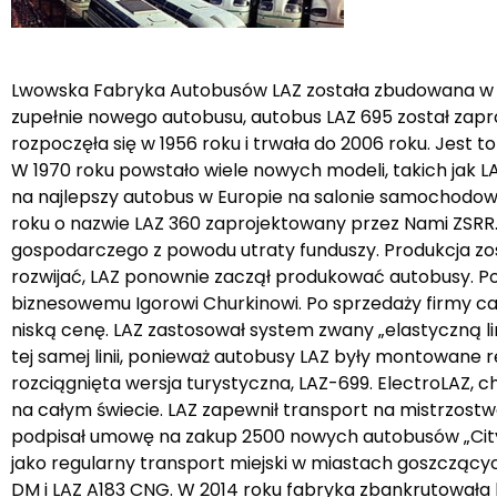
Lwowska Fabryka Autobusów LAZ została zbudowana w 194
zupełnie nowego autobusu, autobus LAZ 695 został zapr
rozpoczęła się w 1956 roku i trwała do 2006 roku. Jest to
W 1970 roku powstało wiele nowych modeli, takich jak L
na najlepszy autobus w Europie na salonie samochodowy
roku o nazwie LAZ 360 zaprojektowany przez Nami ZSRR. 
gospodarczego z powodu utraty funduszy. Produkcja zo
rozwijać, LAZ ponownie zaczął produkować autobusy. Po
biznesowemu Igorowi Churkinowi. Po sprzedaży firmy c
niską cenę. LAZ zastosował system zwany „elastyczną 
tej samej linii, ponieważ autobusy LAZ były montowane r
rozciągnięta wersja turystyczna, LAZ-699. ElectroLAZ,
na całym świecie. LAZ zapewnił transport na mistrzostwa
podpisał umowę na zakup 2500 nowych autobusów „CityL
jako regularny transport miejski w miastach goszcząc
DM i LAZ A183 CNG. W 2014 roku fabryka zbankrutowała lec