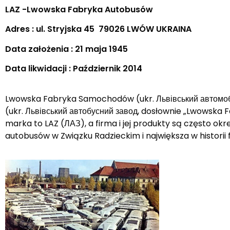
LAZ -Lwowska Fabryka Autobusów
Adres : ul. Stryjska 45 79026 LWÓW UKRAINA
Data założenia : 21 maja 1945
Data likwidacji : Październik 2014
Lwowska Fabryka Samochodów (ukr. Львівський автомобі
(ukr. Львівський автобусний завод, dosłownie „Lwowska 
marka to LAZ (ЛАЗ), a firma i jej produkty są często o
autobusów w Związku Radzieckim i największa w histori