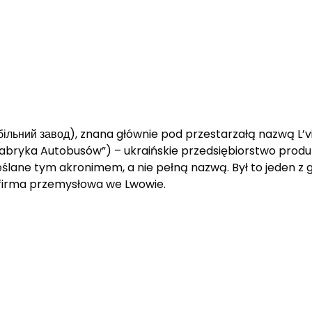
льний завод), znana głównie pod przestarzałą nazwą L’v
Fabryka Autobusów”) – ukraińskie przedsiębiorstwo produ
kreślane tym akronimem, a nie pełną nazwą. Był to jeden
i firma przemysłowa we Lwowie.