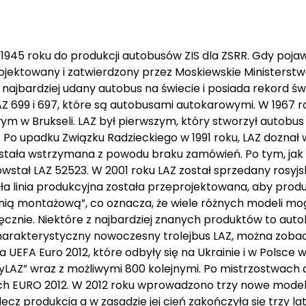
5 roku do produkcji autobusów ZIS dla ZSRR. Gdy pojawi
ojektowany i zatwierdzony przez Moskiewskie Ministerstw
 najbardziej udany autobus na świecie i posiada rekord świ
AZ 699 i 697, które są autobusami autokarowymi. W 1967 r
m w Brukseli. LAZ był pierwszym, który stworzył autobu
Po upadku Związku Radzieckiego w 1991 roku, LAZ doznał 
stała wstrzymana z powodu braku zamówień. Po tym, jak
wstał LAZ 52523. W 2001 roku LAZ został sprzedany rosyj
ała linia produkcyjna została przeprojektowana, aby pr
linią montażową”, co oznacza, że wiele różnych modeli 
ęcznie. Niektóre z najbardziej znanych produktów to autob
 charakterystyczny nowoczesny trolejbus LAZ, można zob
 UEFA Euro 2012, które odbyły się na Ukrainie i w Polsce w
AZ” wraz z możliwymi 800 kolejnymi. Po mistrzostwach 
ych EURO 2012. W 2012 roku wprowadzono trzy nowe modele
z produkcja a w zasadzie jej cień zakończyła się trzy lat