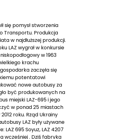
ł się pomysł stworzenia
o Transportu. Produkcja
ata w najdłuższej produkcji.
oku LAZ wygrał w konkursie
s niskopodłogowy w 1963
wielkiego krachu
 gospodarka zaczęła się
skiemu potentatowi
odukować nowe autobusy za
mogło być produkowanych na
us miejski LAZ-695 i jego
aczyć w ponad 25 miastach
 2012 roku. Rząd Ukrainy
autobusy LAZ były używane
: LAZ 695 Soyuz, LAZ 4207
a wcześniej . Dziś fabryka