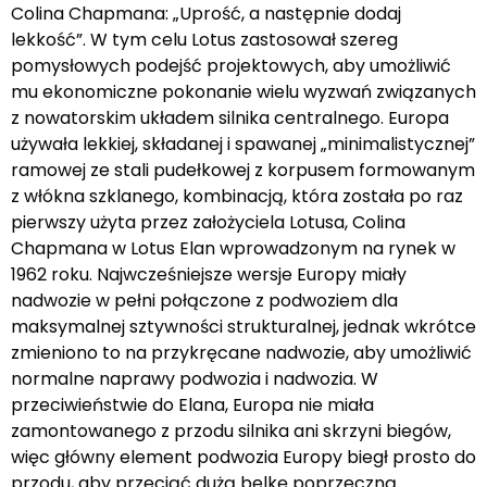
Colina Chapmana: „Uprość, a następnie dodaj
lekkość”. W tym celu Lotus zastosował szereg
pomysłowych podejść projektowych, aby umożliwić
mu ekonomiczne pokonanie wielu wyzwań związanych
z nowatorskim układem silnika centralnego. Europa
używała lekkiej, składanej i spawanej „minimalistycznej”
ramowej ze stali pudełkowej z korpusem formowanym
z włókna szklanego, kombinacją, która została po raz
pierwszy użyta przez założyciela Lotusa, Colina
Chapmana w Lotus Elan wprowadzonym na rynek w
1962 roku. Najwcześniejsze wersje Europy miały
nadwozie w pełni połączone z podwoziem dla
maksymalnej sztywności strukturalnej, jednak wkrótce
zmieniono to na przykręcane nadwozie, aby umożliwić
normalne naprawy podwozia i nadwozia. W
przeciwieństwie do Elana, Europa nie miała
zamontowanego z przodu silnika ani skrzyni biegów,
więc główny element podwozia Europy biegł prosto do
przodu, aby przeciąć dużą belkę poprzeczną