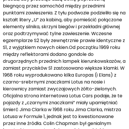
biegnącą przez samochód między przednimi
punktami zawieszenia. Z tyłu podwozie podzieliło się na
kształt litery „U” za kabiną, aby pomieścić połączone
elementy silnika, skrzyni biegów i przekładni głównej
oraz podtrzymywać tylne zawieszenie. Wczesne
egzemplarze S2 były zewnętrznie prawie identyczne z
S1, z wyjątkiem nowych okien.Od początku 1969 roku
między reflektorami dodano gondole do
drugorzędnych przednich lampek kierunkowskazów, a
zamiast przycisków S1 zastosowano większe klamki. W
1968 roku wyprodukowano kilka Europas (i Elans) z
czarno-srebrnymi znaczkami Lotus na nosie i
kierownicy zamiast zwyczajowych żółto-zielonych.
Oficjalna strona internetowa Lotus Cars podaje, że te
pojazdy z „czarnymi znaczkami” miały upamiętniać
śmierć Jima Clarka w 1968 roku Jima Clarka, mistrza
Lotusa w Formule 1, jednak jest to kwestionowane
przez inne źródła. Colin Chapman był genialnym