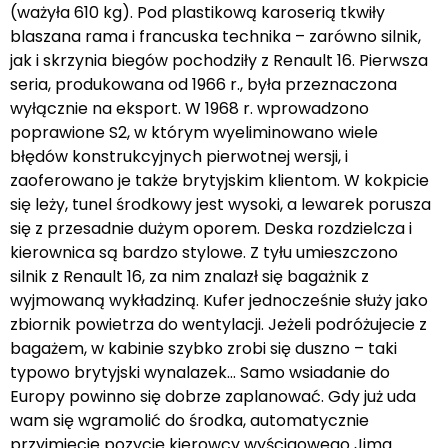
(ważyła 610 kg). Pod plastikową karoserią tkwiły
blaszana rama i francuska technika – zarówno silnik,
jak i skrzynia biegów pochodziły z Renault 16. Pierwsza
seria, produkowana od 1966 r., była przeznaczona
wyłącznie na eksport. W 1968 r. wprowadzono
poprawione S2, w którym wyeliminowano wiele
błędów konstrukcyjnych pierwotnej wersji, i
zaoferowano je także brytyjskim klientom. W kokpicie
się leży, tunel środkowy jest wysoki, a lewarek porusza
się z przesadnie dużym oporem. Deska rozdzielcza i
kierownica są bardzo stylowe. Z tyłu umieszczono
silnik z Renault 16, za nim znalazł się bagażnik z
wyjmowaną wykładziną. Kufer jednocześnie służy jako
zbiornik powietrza do wentylacji. Jeżeli podróżujecie z
bagażem, w kabinie szybko zrobi się duszno – taki
typowo brytyjski wynalazek… Samo wsiadanie do
Europy powinno się dobrze zaplanować. Gdy już uda
wam się wgramolić do środka, automatycznie
przyjmiecie pozycję kierowcy wyścigowego Jima