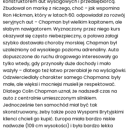
konstruktorem aut wyścigowych i przedsiębiorcą.
Zbudował on markę z niczego, choć – jak wspomina
Ron Hickman, który w latach 60. odpowiadał za rozwój
seryjnych aut – Chapman był wielkim kapitanem, ale
słabym nawigatorem. Wyznaczony przez niego kurs
okazywał się często niebezpieczny, a połowa załogi
szybko dostawała choroby morskiej. Chapman był
uzależniony od wysokiego poziomu adrenaliny. Auta
dopuszczone do ruchu drogowego interesowały go
tylko wtedy, gdy przynosiły duże dochody i mało
ważyły – dlatego też łatwo przerabiał je na wyścigówki.
Odzwierciedlały charakter samego Chapmana: były
małe, ale więksi i mocniejsi musieli je respektować.
Dlatego Colin Chapman uznał, że nadszedł czas na
auto z centralnie umieszczonym silnikiem.
Jednocześnie ten samochód miał być tak
skonstruowany, żeby także poza Wyspami Brytyjskimi
klienci chcieli go kupić. Europa miała bardzo niskie
nadwozie (109 cm wysokości) i była bardzo lekka