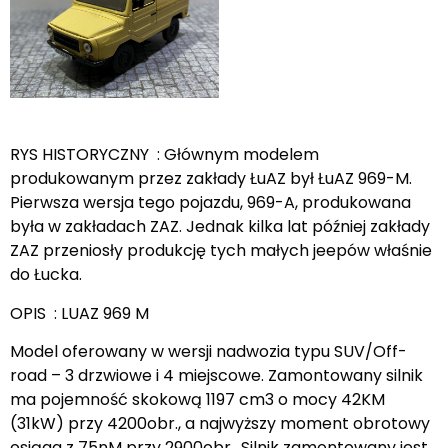
RYS HISTORYCZNY : Głównym modelem
produkowanym przez zakłady ŁuAZ był ŁuAZ 969-M.
Pierwsza wersja tego pojazdu, 969-A, produkowana
była w zakładach ZAZ. Jednak kilka lat później zakłady
ZAZ przeniosły produkcję tych małych jeepów właśnie
do Łucka.
OPIS : LUAZ 969 M
Model oferowany w wersji nadwozia typu SUV/Off-
road – 3 drzwiowe i 4 miejscowe. Zamontowany silnik
ma pojemność skokową 1197 cm3 o mocy 42KM
(31kW) przy 4200obr., a najwyższy moment obrotowy
osiąga z 75nM przy 2900obr.. Silnik zamontowany jest