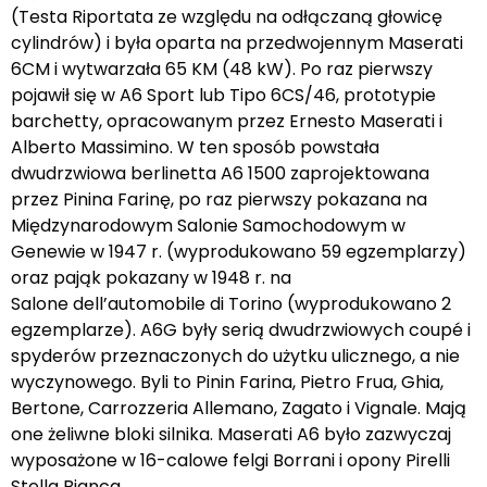
(Testa Riportata ze względu na odłączaną głowicę
cylindrów) i była oparta na przedwojennym Maserati
6CM i wytwarzała 65 KM (48 kW). Po raz pierwszy
pojawił się w A6 Sport lub Tipo 6CS/46, prototypie
barchetty, opracowanym przez Ernesto Maserati i
Alberto Massimino. W ten sposób powstała
dwudrzwiowa berlinetta A6 1500 zaprojektowana
przez Pinina Farinę, po raz pierwszy pokazana na
Międzynarodowym Salonie Samochodowym w
Genewie w 1947 r. (wyprodukowano 59 egzemplarzy)
oraz pająk pokazany w 1948 r. na
Salone dell’automobile di Torino (wyprodukowano 2
egzemplarze). A6G były serią dwudrzwiowych coupé i
spyderów przeznaczonych do użytku ulicznego, a nie
wyczynowego. Byli to Pinin Farina, Pietro Frua, Ghia,
Bertone, Carrozzeria Allemano, Zagato i Vignale. Mają
one żeliwne bloki silnika. Maserati A6 było zazwyczaj
wyposażone w 16-calowe felgi Borrani i opony Pirelli
Stella Bianca.