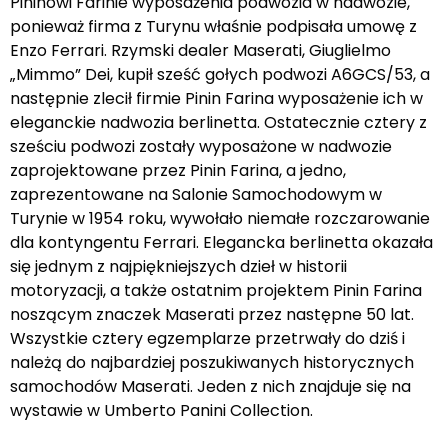
Pininowi Farinie wyposażenia podwozia w nadwozie,
ponieważ firma z Turynu właśnie podpisała umowę z
Enzo Ferrari. Rzymski dealer Maserati, Giuglielmo
„Mimmo” Dei, kupił sześć gołych podwozi A6GCS/53, a
następnie zlecił firmie Pinin Farina wyposażenie ich w
eleganckie nadwozia berlinetta. Ostatecznie cztery z
sześciu podwozi zostały wyposażone w nadwozie
zaprojektowane przez Pinin Farina, a jedno,
zaprezentowane na Salonie Samochodowym w
Turynie w 1954 roku, wywołało niemałe rozczarowanie
dla kontyngentu Ferrari. Elegancka berlinetta okazała
się jednym z najpiękniejszych dzieł w historii
motoryzacji, a także ostatnim projektem Pinin Farina
noszącym znaczek Maserati przez następne 50 lat.
Wszystkie cztery egzemplarze przetrwały do dziś i
należą do najbardziej poszukiwanych historycznych
samochodów Maserati. Jeden z nich znajduje się na
wystawie w Umberto Panini Collection.