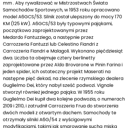
mm . Aby rywalizować w Mistrzostwach Świata
Samochodów Sportowych, w 1953 roku opracowano
model A6GCS/53. Silnik został ulepszony do mocy 170
KM (125 kW). A6GCS/53 były typowymi pająkami,
początkowo zaprojektowanymi przez
Medardo Fantuzziego, a następnie przez
Carrozzeria Fantuzzi lub Celestino Fiandri z
Carrozzeria Fiandri e Malagoli. Wykonano pięćdziesiąt
dwa. Liczba ta obejmuje cztery berlinetty
zaprojektowane przez Aldo Brovarone w Pinin Farina i
jeden spider, ich ostateczny projekt Maserati na
następne pięć dekad, na zlecenie rzymskiego dealera
Guglielmo Dei, który nabył sześć podwozi. Vignale
stworzył również jednego pająka. W 1955 roku
Guglielmo Dei kupił dwa kolejne podwozia, o numerach
2109 i 2110, i zatrudnił Carrozzeria Frua do stworzenia
dwóch modeli z otwartym dachem. Samochody te
otrzymały silniki A6G/54 z wyścigowymi
modyfikacjami, takimi jak smarowanie suchą miską