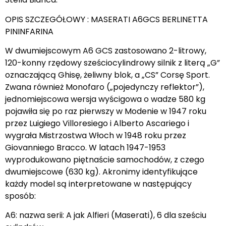
OPIS SZCZEGÓŁOWY : MASERATI A6GCS BERLINETTA
PININFARINA
W dwumiejscowym A6 GCS zastosowano 2-litrowy,
120-konny rzędowy sześciocylindrowy silnik z literą „G”
oznaczającą Ghisę, żeliwny blok, a „CS” Corsę Sport.
Zwana również Monofaro („pojedynczy reflektor”),
jednomiejscowa wersja wyścigowa o wadze 580 kg
pojawiła się po raz pierwszy w Modenie w 1947 roku
przez Luigiego Villoresiego i Alberto Ascariego i
wygrała Mistrzostwa Włoch w 1948 roku przez
Giovanniego Bracco. W latach 1947-1953
wyprodukowano piętnaście samochodów, z czego
dwumiejscowe (630 kg). Akronimy identyfikujące
każdy model są interpretowane w następujący
sposób:
A6: nazwa serii: A jak Alfieri (Maserati), 6 dla sześciu