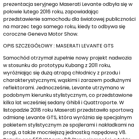
prezentacja seryjnego Maserati Levante odbyła się w
połowie lutego 2016 roku, zapowiadając
przedstawienie samochodu dla światowej publiczności
na marzec tego samego roku, kiedy to odbywa się
coroczne Geneva Motor Show.
OPIS SZCZEGÓŁOWY : MASERATI LEVANTE GTS
Samochód otrzymał zupełnie nowy projekt nadwozia
w stosunku do prototypu Kubang z 2011 roku,
wyróżniając się dużą atrapą chłodnicy z przodu i
charakterystycznymi, wąskimi i zarazem podłużnymi
reflektorami. Jednocześnie, Levante utrzymano w
podobnym kierunku stylistycznym, co przedstawione
kilka lat wcześniej sedany Ghibli i Quattroporte. W
listopadzie 2018 roku Maserati przedstawiło sportową
odmianę Levante GTS, która wyróżnia się specjalnym
pakietem stylistycznym ze spojlerami i nakładkami na
progi, a także mocniejszą jednostką napędową V8.