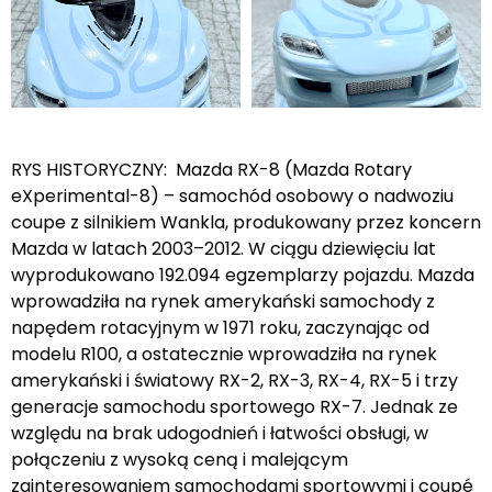
RYS HISTORYCZNY: Mazda RX-8 (Mazda Rotary
eXperimental-8) – samochód osobowy o nadwoziu
coupe z silnikiem Wankla, produkowany przez koncern
Mazda w latach 2003–2012. W ciągu dziewięciu lat
wyprodukowano 192.094 egzemplarzy pojazdu. Mazda
wprowadziła na rynek amerykański samochody z
napędem rotacyjnym w 1971 roku, zaczynając od
modelu R100, a ostatecznie wprowadziła na rynek
amerykański i światowy RX-2, RX-3, RX-4, RX-5 i trzy
generacje samochodu sportowego RX-7. Jednak ze
względu na brak udogodnień i łatwości obsługi, w
połączeniu z wysoką ceną i malejącym
zainteresowaniem samochodami sportowymi i coupé