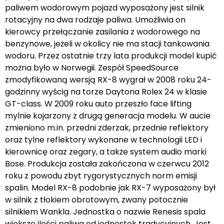
paliwem wodorowym pojazd wyposażony jest silnik
rotacyjny na dwa rodzaje paliwa. Umożliwia on
kierowcy przełączanie zasilania z wodorowego na
benzynowe, jeżeli w okolicy nie ma stacji tankowania
wodoru. Przez ostatnie trzy lata produkcji model kupić
można było w Norwegii. Zespół SpeedSource
zmodyfikowaną wersją RX-8 wygrał w 2008 roku 24-
godzinny wyścig na torze Daytona Rolex 24 w klasie
GT-class. W 2009 roku auto przeszło face lifting
mylnie kojarzony z drugą generacja modelu. W aucie
zmieniono m.in. przedni zderzak, przednie reflektory
oraz tylne reflektory wykonane w technologii LED i
kierownicę oraz zegary, a także system audio marki
Bose. Produkcja została zakończona w czerwcu 2012
roku z powodu zbyt rygorystycznych norm emisji
spalin. Model RX-8 podobnie jak RX-7 wyposażony był
w silnik z tłokiem obrotowym, zwany potocznie
silnikiem Wankla. Jednostka o nazwie Renesis spala
większe ilości paliwa od jednostek tradycyjnych. Jest