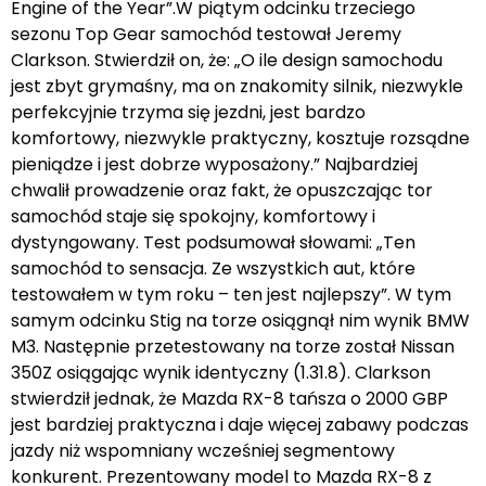
Engine of the Year”.W piątym odcinku trzeciego
sezonu Top Gear samochód testował Jeremy
Clarkson. Stwierdził on, że: „O ile design samochodu
jest zbyt grymaśny, ma on znakomity silnik, niezwykle
perfekcyjnie trzyma się jezdni, jest bardzo
komfortowy, niezwykle praktyczny, kosztuje rozsądne
pieniądze i jest dobrze wyposażony.” Najbardziej
chwalił prowadzenie oraz fakt, że opuszczając tor
samochód staje się spokojny, komfortowy i
dystyngowany. Test podsumował słowami: „Ten
samochód to sensacja. Ze wszystkich aut, które
testowałem w tym roku – ten jest najlepszy”. W tym
samym odcinku Stig na torze osiągnął nim wynik BMW
M3. Następnie przetestowany na torze został Nissan
350Z osiągając wynik identyczny (1.31.8). Clarkson
stwierdził jednak, że Mazda RX-8 tańsza o 2000 GBP
jest bardziej praktyczna i daje więcej zabawy podczas
jazdy niż wspomniany wcześniej segmentowy
konkurent. Prezentowany model to Mazda RX-8 z