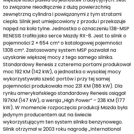
to związane nieodłącznie z dużą powierzchnią
zewnętrzną cylindra i powiązanymi z tym stratami
ciepła. Silnik jest umiejscowiony z przodu i przekazuje
napęd na koła tylne. Jednostka o oznaczeniu 13B-MSP
RENESIS trafiła jako serce Mazdy RX-8. Jest to silnik o
pojemności 2 × 654 cm³ o katalogowej pojemności
1308 cm³. Zastosowany system MSP pozwalał na
uzyskanie większej mocy z tego samego silnika.
Standardowy Renesis z czterema portami produkował
moc 192 KM (142 kW), a jednostka o wysokiej mocy
wykorzystywała sześć portów i przy tej samej
pojemności produkowała moc 231 KM (186 kW). Dla
rynku amerykańskiego standardowy Renesis osiągał
197KM (147 kW), a wersja „High Power” – 238 KM (177
kW). W momencie rozpoczęcia produkcji Mazda była
jedynym producentem aut na świecie
wykorzystującym ten system silnika benzynowego.
Silnik otrzymał w 2003 roku nagrodę „International