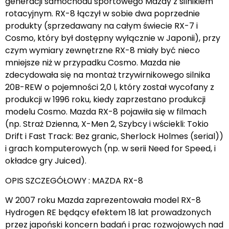
generacji samochodu sportowego Mazdy z silnikiem
rotacyjnym. RX-8 łączył w sobie dwa poprzednie
produkty (sprzedawany na całym świecie RX-7 i
Cosmo, który był dostępny wyłącznie w Japonii), przy
czym wymiary zewnętrzne RX-8 miały być nieco
mniejsze niż w przypadku Cosmo. Mazda nie
zdecydowała się na montaż trzywirnikowego silnika
20B-REW o pojemności 2,0 l, który został wycofany z
produkcji w 1996 roku, kiedy zaprzestano produkcji
modelu Cosmo. Mazda RX-8 pojawiła się w filmach
(np. Straż Dzienna, X-Men 2, Szybcy i wściekli: Tokio
Drift i Fast Track: Bez granic, Sherlock Holmes (serial))
i grach komputerowych (np. w serii Need for Speed, i
okładce gry Juiced).
OPIS SZCZEGÓŁOWY : MAZDA RX-8
W 2007 roku Mazda zaprezentowała model RX-8
Hydrogen RE będący efektem 18 lat prowadzonych
przez japoński koncern badań i prac rozwojowych nad