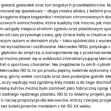
u gwiazd, gwiazdek oraz żon bogatych przedsiębiorców. N
tował się zjawiskowo – długa maska silnika, z lekkimi prz
, zaokrąglona klapa bagażnika i mnóstwo chromowanych d
ejscowych samochodów, które kusiłyby tak mocno, jak model S
m ustąpiły miejsca strefom zgniotu oraz plastikowym spoi
a od razu przywołuje czasy, gdy Grace Kelly w chustce n
rwszym autem w damskim stylu – taka spódniczka z wycie
l wyrzeźbione i oszlifowane. Mercedes 190SL połyskuje c
głęboko do wnętrza, a zaznajomienie się z przeznaczeniem
 można pławić się w solidności charakteryzującej Mercede
ń o sportowy charakter. Nie znajdziecie tu ani 6-cylindro
. Mercedes 190 SL to po prostu piękny, świetnie wykonan
cę, górny wałek rozrządu oraz dwa podwójne gaźniki. Me
, oczy wędrują nad zgrabną linią maski, a do tego dochod
arę kufrów można było zamówić jako fabryczną opcję. Pi
dnego nędznego plastiku. 190 SL to świetny projekt, je
 To raczej propozycja dla kierowców, którzy czerpią przy
rzez kolekcjonerów modelem z lat 50. XX wieku.