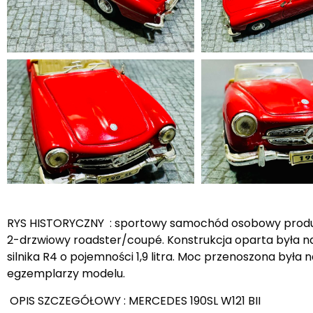
RYS HISTORYCZNY : sportowy samochód osobowy produk
2-drzwiowy roadster/coupé. Konstrukcja oparta była na
silnika R4 o pojemności 1,9 litra. Moc przenoszona by
egzemplarzy modelu.
OPIS SZCZEGÓŁOWY : MERCEDES 190SL W121 BII