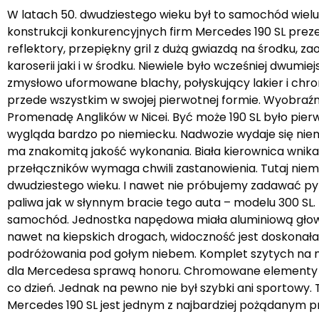
W latach 50. dwudziestego wieku był to samochód wiel
konstrukcji konkurencyjnych firm Mercedes 190 SL prezen
reflektory, przepiękny gril z dużą gwiazdą na środku
karoserii jaki i w środku. Niewiele było wcześniej dwumi
zmysłowo uformowane blachy, połyskujący lakier i chro
przede wszystkim w swojej pierwotnej formie. Wyobraźni
Promenadę Anglików w Nicei. Być może 190 SL było pie
wygląda bardzo po niemiecku. Nadwozie wydaje się niema
ma znakomitą jakość wykonania. Biała kierownica wnika 
przełączników wymaga chwili zastanowienia. Tutaj niemal
dwudziestego wieku. I nawet nie próbujemy zadawać pyta
paliwa jak w słynnym bracie tego auta – modelu 300 SL
samochód. Jednostka napędowa miała aluminiową głowi
nawet na kiepskich drogach, widoczność jest doskonała
podróżowania pod gołym niebem. Komplet szytych na mi
dla Mercedesa sprawą honoru. Chromowane elementy i ża
co dzień. Jednak na pewno nie był szybki ani sportowy.
Mercedes 190 SL jest jednym z najbardziej pożądanym p