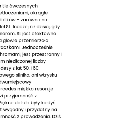
a tle ówczesnych
etłoczeniami, okrągłe
odatków – zarówno na
L. Inaczej niż dzisiaj, gdy
lerom, SL jest efektowne
a głowie przemierzała
raczkami. Jednocześnie
hromami, jest przestronny i
 niezliczonej liczby
sy z lat 50. i 60.
wego silnika, ani wtrysku
y dwumiejscowy
rcedes miękko resoruje
zi przyjemność z
ękne detale były kiedyś
st wygodny i przydatny na
jemność z prowadzenia. Dziś