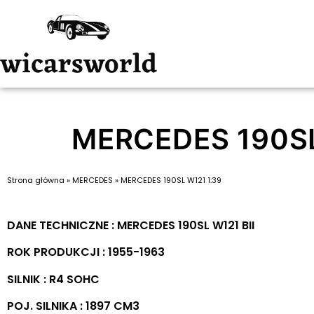
MERCEDES 190SL
Strona główna
»
MERCEDES
»
MERCEDES 190SL W121 1:39
DANE TECHNICZNE : MERCEDES 190SL W121 BII
ROK PRODUKCJI : 1955-1963
SILNIK : R4 SOHC
POJ. SILNIKA : 1897 CM3