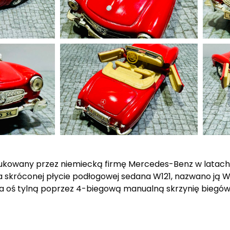
owany przez niemiecką firmę Mercedes-Benz w latach 
 skróconej płycie podłogowej sedana W121, nazwano ją W12
ła na oś tylną poprzez 4-biegową manualną skrzynię bie