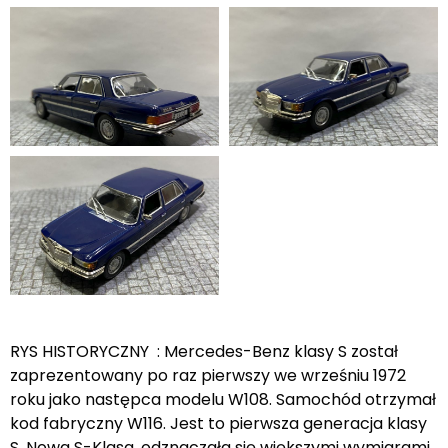
RYS HISTORYCZNY : Mercedes-Benz klasy S został
zaprezentowany po raz pierwszy we wrześniu 1972
roku jako następca modelu W108. Samochód otrzymał
kod fabryczny W116. Jest to pierwsza generacja klasy
S. Nowa S-Klasa, odznaczała się większymi wymiarami