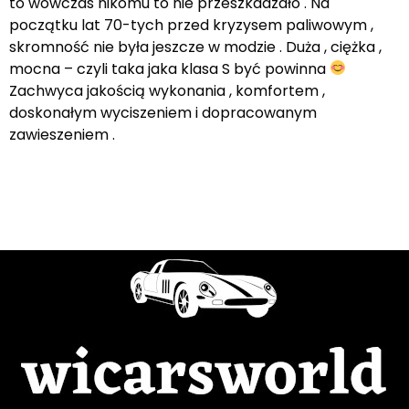
to wówczas nikomu to nie przeszkadzało . Na
początku lat 70-tych przed kryzysem paliwowym ,
skromność nie była jeszcze w modzie . Duża , ciężka ,
mocna – czyli taka jaka klasa S być powinna
Zachwyca jakością wykonania , komfortem ,
doskonałym wyciszeniem i dopracowanym
zawieszeniem .