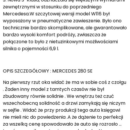
zewnętrznymi w stosunku do poprzedniego
Mercedesa.W szczytowej wersji model W116 był
wyposażony w pneumatyczne zawieszenie. Było ono
technicznie bardzo skomplikowane, ale gwarantowało
bardzo wysoki komfort podróży, zwłaszcza że
połączone to było z nietuzinkowymi możliwościami
silnika o pojemności 6,9 l.
OPIS SZCZEGÓŁOWY : MERCEDES 280 SE
Na pierwszy rzut oka widać że ma w sobie coś z czołgu
. Żaden inny model z tamtych czasów nie był
zbudowany równie solidnie . We wnętrzu też czuć
wszechobecną solidność a drzwi zamykają się niczym
w sejfie . Widać że przy produkcji tego auta księgowi
nie mieli nic do powiedzenia .A że dążenie to perfekcji
za wszelką cenę spowodowało że auto się rozrosło …