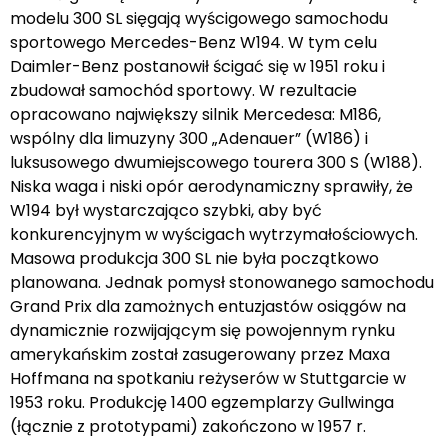
modelu 300 SL sięgają wyścigowego samochodu
sportowego Mercedes-Benz W194. W tym celu
Daimler-Benz postanowił ścigać się w 1951 roku i
zbudował samochód sportowy. W rezultacie
opracowano największy silnik Mercedesa: M186,
wspólny dla limuzyny 300 „Adenauer” (W186) i
luksusowego dwumiejscowego tourera 300 S (W188).
Niska waga i niski opór aerodynamiczny sprawiły, że
W194 był wystarczająco szybki, aby być
konkurencyjnym w wyścigach wytrzymałościowych.
Masowa produkcja 300 SL nie była początkowo
planowana. Jednak pomysł stonowanego samochodu
Grand Prix dla zamożnych entuzjastów osiągów na
dynamicznie rozwijającym się powojennym rynku
amerykańskim został zasugerowany przez Maxa
Hoffmana na spotkaniu reżyserów w Stuttgarcie w
1953 roku. Produkcję 1400 egzemplarzy Gullwinga
(łącznie z prototypami) zakończono w 1957 r.