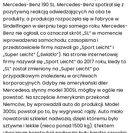
Mercedes-Benz 190 SL. Mercedes-Benz spotkał się z
pozytywną reakcją odwiedzających na oba te
produkty, a produkcja rozpoczęła się w fabryce w
Sindelfingen w sierpniu tego samego roku. Mercedes-
Benz nie ogłosił, co oznaczał skrót „SL” w momencie
wprowadzenia samochodu; czasopisma i
przedstawiciele firmy nazwali go „Sport Leicht” i
„Super Leicht” („światło”). Na stronie internetowej
firmy nazywał się „Sport Leicht” do 2017 roku, kiedy to
„SL” został zmieniony na „Super Leicht” po
przypadkowym znalezieniu w archiwach
korporacyjnych. Gdyby nie amerykański diler
Mercedesa, słynny model 300SL mógłby w ogóle nie
powstać. Na szczęście Amerykanin przekonał
Niemców, by wprowadzili auto do produkcji. Model
300SL powstał po to, by wygrywać rajdy. Auto miało
nowatorski szkielet nadwozia, dzięki któremu było
sztywne i lekkie (nieco ponad 1500 kg). Efektem
ubocznym konstrukcji podwozia były bardzo szerokie