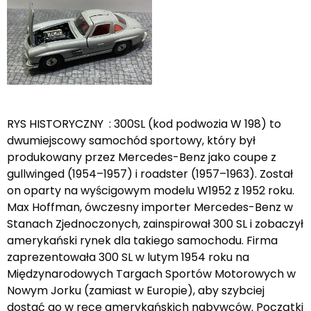
RYS HISTORYCZNY : 300SL (kod podwozia W 198) to
dwumiejscowy samochód sportowy, który był
produkowany przez Mercedes-Benz jako coupe z
gullwinged (1954–1957) i roadster (1957–1963). Został
on oparty na wyścigowym modelu W1952 z 1952 roku.
Max Hoffman, ówczesny importer Mercedes-Benz w
Stanach Zjednoczonych, zainspirował 300 SL i zobaczył
amerykański rynek dla takiego samochodu. Firma
zaprezentowała 300 SL w lutym 1954 roku na
Międzynarodowych Targach Sportów Motorowych w
Nowym Jorku (zamiast w Europie), aby szybciej
dostać go w ręce amerykańskich nabywców. Początki