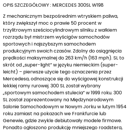
OPIS SZCZEGÓŁOWY : MERCEDES 300SL W198
Z mechanicznym bezpośrednim wtryskiem paliwa,
który zwiększył moc o prawie 50 procent w
trzylitrowym sześciocylindrowym silniku z wałkiem
rozrządu był mistrzem wyścigów samochodów
sportowych i najszybszym samochodem
produkcyjnym swoich czasów. Zdolny do osiągnięcia
prędkości maksymalnej do 263 km/h (163 mph). SL to
skrót od „super-light” w języku niemieckim (super-
leicht) – pierwsze użycie tego oznaczenia przez
Mercedesa, odnoszące się do wyścigowej konstrukcji
lekkiej ramy rurowej. 300 SL został wybrany
„sportowym samochodem stulecia” w 1999 roku. 300
SL został zaprezentowany na Międzynarodowym
Salonie Samochodowym w Nowym Jorku w lutym 1954
roku zamiast na pokazach we Frankfurcie lub
Genewie, gdzie zwykle debiutowały modele firmowe.
Ponadto ogłoszono produkcję mniejszego roadstera,