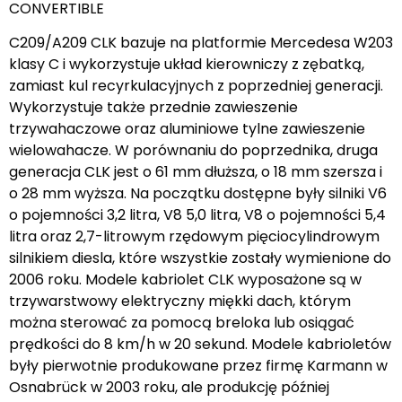
CONVERTIBLE
C209/A209 CLK bazuje na platformie Mercedesa W203
klasy C i wykorzystuje układ kierowniczy z zębatką,
zamiast kul recyrkulacyjnych z poprzedniej generacji.
Wykorzystuje także przednie zawieszenie
trzywahaczowe oraz aluminiowe tylne zawieszenie
wielowahacze. W porównaniu do poprzednika, druga
generacja CLK jest o 61 mm dłuższa, o 18 mm szersza i
o 28 mm wyższa. Na początku dostępne były silniki V6
o pojemności 3,2 litra, V8 5,0 litra, V8 o pojemności 5,4
litra oraz 2,7-litrowym rzędowym pięciocylindrowym
silnikiem diesla, które wszystkie zostały wymienione do
2006 roku. Modele kabriolet CLK wyposażone są w
trzywarstwowy elektryczny miękki dach, którym
można sterować za pomocą breloka lub osiągać
prędkości do 8 km/h w 20 sekund. Modele kabrioletów
były pierwotnie produkowane przez firmę Karmann w
Osnabrück w 2003 roku, ale produkcję później