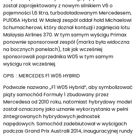
został zaprojektowany z nowym silnikiem V6 o
pojemności 1,6 litra, turbodoładowanym Mercedesem,
PU106A Hybrid. W Malezji zespół oddał hołd Michaelowi
Schumacherowi, który doznał kontuzji i zaginięcia lotu
Malaysia Airlines 370. W tym samym wyścigu Primax
ponownie sponsorował zespół (marka była widoczna
na bocznych panelach), tak jak wcześniej
sponsorowali poprzednika W05 w tym samym
wyścigu rok wcześniej.
OPIS : MERCEDES F1 W05 HYBRID
Podwozie nazwano „F1 W05 Hybrid”, aby symbolizować
piąty samochód Formuły 1 zbudowany przez
Mercedesa od 2010 roku, natomiast hybrydowy model
został oznaczony jako uznanie wykorzystania w pełni
zintegrowanych hybrydowych jednostek
napędowych. Samochód zadebiutował w wyścigach
podczas Grand Prix Australii 2014, inauguracyjnej rundy