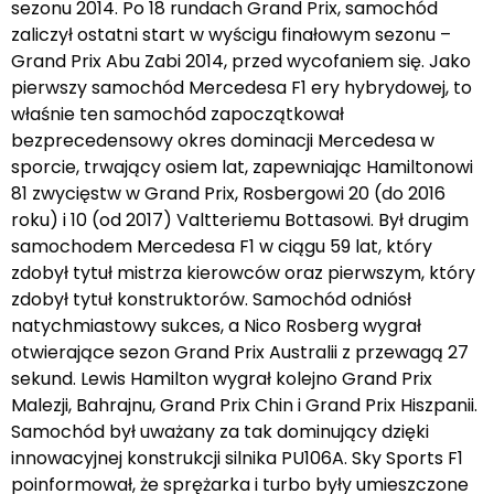
sezonu 2014. Po 18 rundach Grand Prix, samochód
zaliczył ostatni start w wyścigu finałowym sezonu –
Grand Prix Abu Zabi 2014, przed wycofaniem się. Jako
pierwszy samochód Mercedesa F1 ery hybrydowej, to
właśnie ten samochód zapoczątkował
bezprecedensowy okres dominacji Mercedesa w
sporcie, trwający osiem lat, zapewniając Hamiltonowi
81 zwycięstw w Grand Prix, Rosbergowi 20 (do 2016
roku) i 10 (od 2017) Valtteriemu Bottasowi. Był drugim
samochodem Mercedesa F1 w ciągu 59 lat, który
zdobył tytuł mistrza kierowców oraz pierwszym, który
zdobył tytuł konstruktorów. Samochód odniósł
natychmiastowy sukces, a Nico Rosberg wygrał
otwierające sezon Grand Prix Australii z przewagą 27
sekund. Lewis Hamilton wygrał kolejno Grand Prix
Malezji, Bahrajnu, Grand Prix Chin i Grand Prix Hiszpanii.
Samochód był uważany za tak dominujący dzięki
innowacyjnej konstrukcji silnika PU106A. Sky Sports F1
poinformował, że sprężarka i turbo były umieszczone