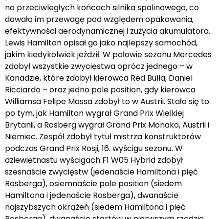
na przeciwległych końcach silnika spalinowego, co
dawało im przewagę pod względem opakowania,
efektywności aerodynamicznej i zużycia akumulatora.
Lewis Hamilton opisał go jako najlepszy samochód,
jakim kiedykolwiek jeździł. W połowie sezonu Mercedes
zdobył wszystkie zwycięstwa oprócz jednego – w
Kanadzie, które zdobył kierowca Red Bulla, Daniel
Ricciardo – oraz jedno pole position, gdy kierowca
Williamsa Felipe Massa zdobył to w Austrii. Stało się to
po tym, jak Hamilton wygrał Grand Prix Wielkiej
Brytanii, a Rosberg wygrał Grand Prix Monako, Austrii i
Niemiec. Zespół zdobył tytuł mistrza konstruktorów
podczas Grand Prix Rosji, 16. wyścigu sezonu. W
dziewiętnastu wyścigach F1 W05 Hybrid zdobył
szesnaście zwycięstw (jedenaście Hamiltona i pięć
Rosberga), osiemnaście pole position (siedem
Hamiltona i jedenaście Rosberga), dwanaście
najszybszych okrążeń (siedem Hamiltona i pięć
Rosberga), dwanaście startów w pierwszym rzędzie