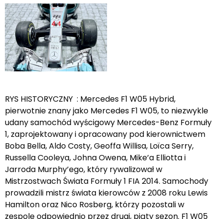
RYS HISTORYCZNY : Mercedes F1 W05 Hybrid,
pierwotnie znany jako Mercedes F1 W05, to niezwykle
udany samochód wyścigowy Mercedes-Benz Formuły
1, zaprojektowany i opracowany pod kierownictwem
Boba Bella, Aldo Costy, Geoffa Willisa, Loïca Serry,
Russella Cooleya, Johna Owena, Mike’a Elliotta i
Jarroda Murphy’ego, który rywalizował w
Mistrzostwach Świata Formuły 1 FIA 2014. Samochody
prowadzili mistrz świata kierowców z 2008 roku Lewis
Hamilton oraz Nico Rosberg, którzy pozostali w
zespole odpowiednio przez drugi, piąty sezon. F1 W05