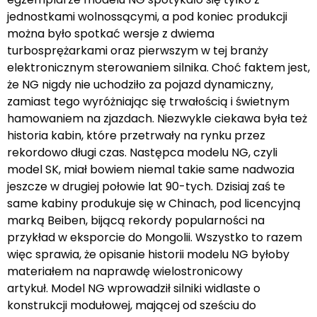
jednostkami wolnossącymi, a pod koniec produkcji
można było spotkać wersje z dwiema
turbosprężarkami oraz pierwszym w tej branży
elektronicznym sterowaniem silnika. Choć faktem jest,
że NG nigdy nie uchodziło za pojazd dynamiczny,
zamiast tego wyróżniając się trwałością i świetnym
hamowaniem na zjazdach. Niezwykle ciekawa była też
historia kabin, które przetrwały na rynku przez
rekordowo długi czas. Następca modelu NG, czyli
model SK, miał bowiem niemal takie same nadwozia
jeszcze w drugiej połowie lat 90-tych. Dzisiaj zaś te
same kabiny produkuje się w Chinach, pod licencyjną
marką Beiben, bijącą rekordy popularności na
przykład w eksporcie do Mongolii. Wszystko to razem
więc sprawia, że opisanie historii modelu NG byłoby
materiałem na naprawdę wielostronicowy
artykuł. Model NG wprowadził silniki widlaste o
konstrukcji modułowej, mającej od sześciu do