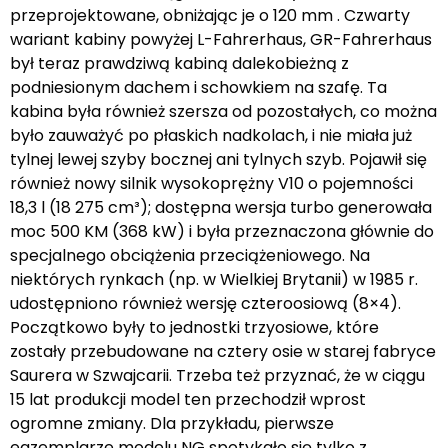
przeprojektowane, obniżając je o 120 mm . Czwarty
wariant kabiny powyżej L-Fahrerhaus, GR-Fahrerhaus
był teraz prawdziwą kabiną dalekobieżną z
podniesionym dachem i schowkiem na szafę. Ta
kabina była również szersza od pozostałych, co można
było zauważyć po płaskich nadkolach, i nie miała już
tylnej lewej szyby bocznej ani tylnych szyb. Pojawił się
również nowy silnik wysokoprężny V10 o pojemności
18,3 l (18 275 cm³); dostępna wersja turbo generowała
moc 500 KM (368 kW) i była przeznaczona głównie do
specjalnego obciążenia przeciążeniowego. Na
niektórych rynkach (np. w Wielkiej Brytanii) w 1985 r.
udostępniono również wersję czteroosiową (8×4).
Początkowo były to jednostki trzyosiowe, które
zostały przebudowane na cztery osie w starej fabryce
Saurera w Szwajcarii. Trzeba też przyznać, że w ciągu
15 lat produkcji model ten przechodził wprost
ogromne zmiany. Dla przykładu, pierwsze
egzemplarze modelu NG spotykało się tylko z