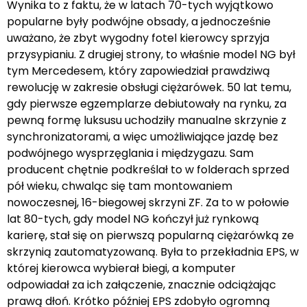
Wynika to z faktu, że w latach 70-tych wyjątkowo
popularne były podwójne obsady, a jednocześnie
uważano, że zbyt wygodny fotel kierowcy sprzyja
przysypianiu. Z drugiej strony, to właśnie model NG był
tym Mercedesem, który zapowiedział prawdziwą
rewolucję w zakresie obsługi ciężarówek. 50 lat temu,
gdy pierwsze egzemplarze debiutowały na rynku, za
pewną formę luksusu uchodziły manualne skrzynie z
synchronizatorami, a więc umożliwiające jazdę bez
podwójnego wysprzęglania i międzygazu. Sam
producent chętnie podkreślał to w folderach sprzed
pół wieku, chwaląc się tam montowaniem
nowoczesnej, 16-biegowej skrzyni ZF. Za to w połowie
lat 80-tych, gdy model NG kończył już rynkową
karierę, stał się on pierwszą popularną ciężarówką ze
skrzynią zautomatyzowaną. Była to przekładnia EPS, w
której kierowca wybierał biegi, a komputer
odpowiadał za ich załączenie, znacznie odciążając
prawą dłoń. Krótko później EPS zdobyło ogromną