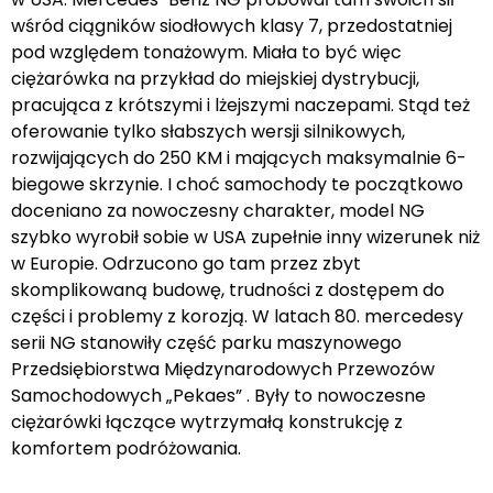
wśród ciągników siodłowych klasy 7, przedostatniej
pod względem tonażowym. Miała to być więc
ciężarówka na przykład do miejskiej dystrybucji,
pracująca z krótszymi i lżejszymi naczepami. Stąd też
oferowanie tylko słabszych wersji silnikowych,
rozwijających do 250 KM i mających maksymalnie 6-
biegowe skrzynie. I choć samochody te początkowo
doceniano za nowoczesny charakter, model NG
szybko wyrobił sobie w USA zupełnie inny wizerunek niż
w Europie. Odrzucono go tam przez zbyt
skomplikowaną budowę, trudności z dostępem do
części i problemy z korozją. W latach 80. mercedesy
serii NG stanowiły część parku maszynowego
Przedsiębiorstwa Międzynarodowych Przewozów
Samochodowych „Pekaes” . Były to nowoczesne
ciężarówki łączące wytrzymałą konstrukcję z
komfortem podróżowania.