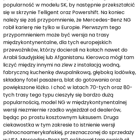
popularność w modelu SK, by następnie przekształcić
się w skrzynie Telligent oraz Powershift. Na koniec
należy się zaś przypomnienie, że Mercedes-Benz NG
robił karierę nie tylko w Europie. Pierwszym tego
przypomnieniem może być wersja na trasy
międzykontynentalne, dla tych europejskich
przewoźników, którzy docierali na kołach nawet do
Arabii Saudyjskiej lub Afganistanu. Kierowca mógł tam
liczyć między innymi na zlew z instalacją wodną,
fabryczną kuchenkę dwupalnikową, głęboką lodówkę,
składany fotel pasażera, blat do gotowania oraz
powiększone łóżko. I choć w latach 70-tych oraz 80-
tych trasy tego typu cieszyły się bardzo dużą
popularnością, model NG w międzykontynentalnej
wersji niezmiernie rzadko wyjeżdżał od dealerów,
będąc po prostu kosztownym luksusem. Druga
ciekawostka w tym zakresie to istnienie wersji
północnoamerykańskiej, przeznaczonej do sprzedaży
w USA. Mercedes-Benz NG próbował tam swoich sił