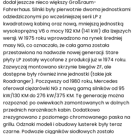
dodał jeszcze nieco większy Großraum-
Fahrerhaus. Silniki były pierwotnie dwoma jednostkami
odziedziczonymi po wcześniejszej serii LP z
kwadratową kabiną oraz nową, mniejszą jednostką
wysokoprężną V6 o mocy 192 KM (141 kW) dla lżejszych
wersji. W 1975 roku wprowadzono na rynek średniej
masy NG, co oznaczało, że cała gama została
przestawiona na nadwozie nowej generacji. Stare
płyty LP zostały wycofane z produkcji już w 1974 roku.
Zazwyczaj montowano skrzynie biegów ZF, ale
dostępne były również inne jednostki (takie jak
Roadranger). Począwszy od 1980 roku, Mercedes
oferował ciężarówki NG z nową gamą silników od 95
kW/130 KM do 276 kW/375 KM. Tę generację można
rozpoznać po owiewkach zamontowanych w dolnych
przednich narożnikach kabin. Dodatkowo
zrezygnowano z poziomego chromowanego paska na
grillu. Odznaki modeli i obudowy lusterek były teraz
czarne. Podwozie ciągników siodłowych zostało