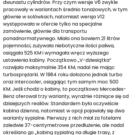
dwunastu cylindrów. Przy czym wersje V6 zwykle
pracowały w wariantach średnio tonażowych, w tym
głównie w solówkach, natomiast wersja V12
występowała w ofercie tylko na specjalne
zamówienie, głównie dla transportu
ponadnormatywnego. Miała ona bowiem 21 litrów
pojemności, zużywała niebotyczne ilości paliwa,
osiągała 525 KM i wymagała wręcz wyższego
ustawienia kabiny. Początkowo „V-dziesiątka”
rozwijała maksymalnie 354 KM, nadal nie mając
turbosprężarki. W 1984 roku dołożono jednak turbo
oraz intercooler, osiągając tym samym moc 500
KM. Jeśli chodzi o kabiny, to początkowo Mercedes-
Benz oferował trzy warianty, wyraźnie różniące się od
dzisiejszych realiów. Standardem była oczywiście
kabina dzienna, natomiast w opcji pojawiały się dwa
warianty sypialne. Pierwszy z nich miał za fotelami
zaledwie 37-centymetrowe przedłużenie, ale nadal
określano go „kabiną sypialną na długie trasy, z