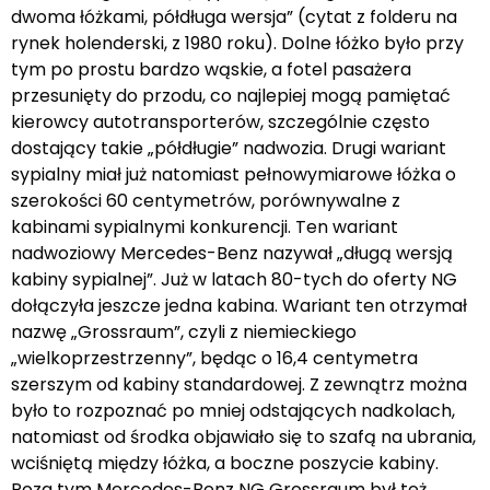
dwoma łóżkami, półdługa wersja” (cytat z folderu na
rynek holenderski, z 1980 roku). Dolne łóżko było przy
tym po prostu bardzo wąskie, a fotel pasażera
przesunięty do przodu, co najlepiej mogą pamiętać
kierowcy autotransporterów, szczególnie często
dostający takie „półdługie” nadwozia. Drugi wariant
sypialny miał już natomiast pełnowymiarowe łóżka o
szerokości 60 centymetrów, porównywalne z
kabinami sypialnymi konkurencji. Ten wariant
nadwoziowy Mercedes-Benz nazywał „długą wersją
kabiny sypialnej”. Już w latach 80-tych do oferty NG
dołączyła jeszcze jedna kabina. Wariant ten otrzymał
nazwę „Grossraum”, czyli z niemieckiego
„wielkoprzestrzenny”, będąc o 16,4 centymetra
szerszym od kabiny standardowej. Z zewnątrz można
było to rozpoznać po mniej odstających nadkolach,
natomiast od środka objawiało się to szafą na ubrania,
wciśniętą między łóżka, a boczne poszycie kabiny.
Poza tym Mercedes-Benz NG Grossraum był też