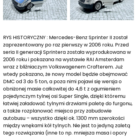
RYS HISTORYCZNY : Mercedes-Benz Sprinter II został
zaprezentowany po raz pierwszy w 2006 roku. Przed
seria II generacji Sprintera została wyprodukowana w
2006 roku i pokazana na wystawie RAI Amsterdam
wraz z bliźniaczym Volkswagenem Crafterem. Już
wtedy pokazano, że nowy model będzie obejmować
DMC od 3 do 5 ton, a poza nimi pojawi się wersja o
obniżonej masie całkowitej do 4,6 t z ogumieniem
pojedynczym tylnej osi Super Single, dzięki któremu
łatwiej załadować tylnymi drzwiami paletę do furgonu,
a także rozplanować miejsca przy zabudowie
autobusu – wszystko dzięki ok. 1300 mm szerokości
między wnękami kół tylnych. Nie jest to jedyną zaletą
tego rozwiązania (inne to np. mniejsza masa i opory