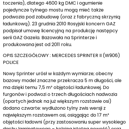
toczenia), dlatego 4600 kg DMC i ogumienie
pojedyncze tylnego mostu mogą mieć także
podwozia pod zabudowę (oraz z fabryczną skrzynią
ładunkową). 23 grudnia 2010 Rosyjski koncern GAZ
podpisał umowę licencyjną na produkcję następcy
serii GAZ Gazela. Bazowała na Sprinterze i
produkowana jest od 2011 roku.
OPIS SZCZEGÓŁOWY : MERCEDES SPRINTER II (W906)
POLICE
Nowy Sprinter urósł w każdym wymiarze; obecny
bazowy model znaczne przekracza 5 m długości, ale
ma dzięki temu 7,5 m³ objętości ładunkowej. Do
furgonów i podwozi o trzech długościach nadwozia
(opartych jednak na już większym rozstawie osi)
dodano czwarte: wydłużono tylny zwis wersji z
największym rozstawem osi, osiągając do 17 m³
objętości ładowni (przy zastosowaniu super wysokiego
dachu laminatowego – kolejna istotna nowość) oraz