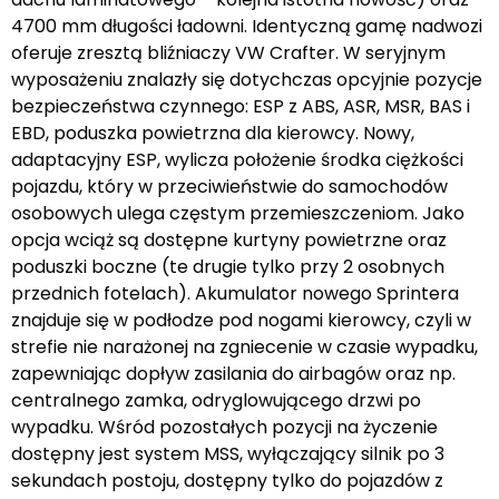
4700 mm długości ładowni. Identyczną gamę nadwozi
oferuje zresztą bliźniaczy VW Crafter. W seryjnym
wyposażeniu znalazły się dotychczas opcyjnie pozycje
bezpieczeństwa czynnego: ESP z ABS, ASR, MSR, BAS i
EBD, poduszka powietrzna dla kierowcy. Nowy,
adaptacyjny ESP, wylicza położenie środka ciężkości
pojazdu, który w przeciwieństwie do samochodów
osobowych ulega częstym przemieszczeniom. Jako
opcja wciąż są dostępne kurtyny powietrzne oraz
poduszki boczne (te drugie tylko przy 2 osobnych
przednich fotelach). Akumulator nowego Sprintera
znajduje się w podłodze pod nogami kierowcy, czyli w
strefie nie narażonej na zgniecenie w czasie wypadku,
zapewniając dopływ zasilania do airbagów oraz np.
centralnego zamka, odryglowującego drzwi po
wypadku. Wśród pozostałych pozycji na życzenie
dostępny jest system MSS, wyłączający silnik po 3
sekundach postoju, dostępny tylko do pojazdów z