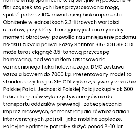
filtr cząstek stałych i bez przystosowania mogą
spalać paliwo z 10% zawartością biokomponentu.
Obniżenie w jednostkach 2,2-litrowych wartości
obrotów, przy których osiągany jest maksymalny
moment obrotowy, pozwoliło na zmniejszenie poziomu
hałasu i zużycia paliwa. Każdy Sprinter 316 CDI i 319 CDI
może teraz ciągnąć 3,5-tonową przyczepę
hamowaną, pod warunkiem zastosowania
wzmocnionego haka holowniczego, DMC zestawu
wzrosła bowiem do 7000 kg. Prezentowany model to
standardowy furgon 316 CDI wykorzystywany w służbie
Polskiej Policji. Jednostki Polskiej Policji zakupiły ok 600
takich furgonów wykorzystywane głównie do
transportu oddziałów prewencji , zabezpieczania
imprez masowych, demonstracji ale również działań
interwencyjnych ,patroli i jako mobilne zaplecze.
Policyjne Sprintery potrafiły służyć ponad 8-10 lat.