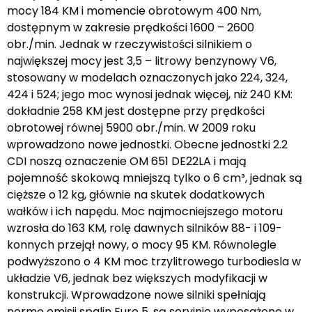
mocy 184 KM i momencie obrotowym 400 Nm,
dostępnym w zakresie prędkości 1600 – 2600
obr./min. Jednak w rzeczywistości silnikiem o
największej mocy jest 3,5 – litrowy benzynowy V6,
stosowany w modelach oznaczonych jako 224, 324,
424 i 524; jego moc wynosi jednak więcej, niż 240 KM:
dokładnie 258 KM jest dostępne przy prędkości
obrotowej równej 5900 obr./min. W 2009 roku
wprowadzono nowe jednostki. Obecne jednostki 2.2
CDI noszą oznaczenie OM 651 DE22LA i mają
pojemność skokową mniejszą tylko o 6 cm³, jednak są
cięższe o 12 kg, głównie na skutek dodatkowych
wałków i ich napędu. Moc najmocniejszego motoru
wzrosła do 163 KM, rolę dawnych silników 88- i 109-
konnych przejął nowy, o mocy 95 KM. Równolegle
podwyższono o 4 KM moc trzylitrowego turbodiesla w
układzie V6, jednak bez większych modyfikacji w
konstrukcji. Wprowadzone nowe silniki spełniają
normę emisji spalin Euro 5, są seryjnie wyposażone w