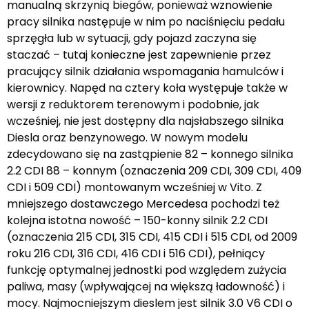
manualną skrzynią biegów, ponieważ wznowienie
pracy silnika następuje w nim po naciśnięciu pedału
sprzęgła lub w sytuacji, gdy pojazd zaczyna się
staczać – tutaj konieczne jest zapewnienie przez
pracujący silnik działania wspomagania hamulców i
kierownicy. Napęd na cztery koła występuje także w
wersji z reduktorem terenowym i podobnie, jak
wcześniej, nie jest dostępny dla najsłabszego silnika
Diesla oraz benzynowego. W nowym modelu
zdecydowano się na zastąpienie 82 – konnego silnika
2.2 CDI 88 – konnym (oznaczenia 209 CDI, 309 CDI, 409
CDI i 509 CDI) montowanym wcześniej w Vito. Z
mniejszego dostawczego Mercedesa pochodzi też
kolejna istotna nowość – 150-konny silnik 2.2 CDI
(oznaczenia 215 CDI, 315 CDI, 415 CDI i 515 CDI, od 2009
roku 216 CDI, 316 CDI, 416 CDI i 516 CDI), pełniący
funkcję optymalnej jednostki pod względem zużycia
paliwa, masy (wpływającej na większą ładowność) i
mocy. Najmocniejszym dieslem jest silnik 3.0 V6 CDI o