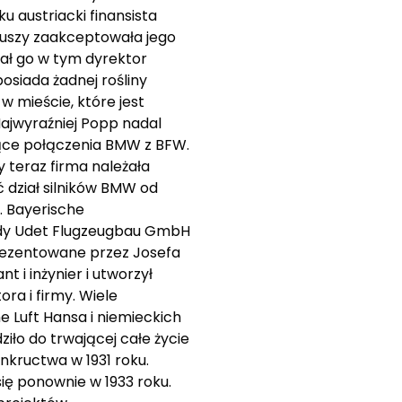
u austriacki finansista
riuszy zaakceptowała jego
rał go w tym dyrektor
osiada żadnej rośliny
 mieście, które jest
Najwyraźniej Popp nadal
zące połączenia BMW z BFW.
 teraz firma należała
 dział silników BMW od
. Bayerische
iedy Udet Flugzeugbau GmbH
prezentowane przez Josefa
t i inżynier i utworzył
ra i firmy. Wiele
e Luft Hansa i niemieckich
ło do trwającej całe życie
nkructwa w 1931 roku.
ię ponownie w 1933 roku.