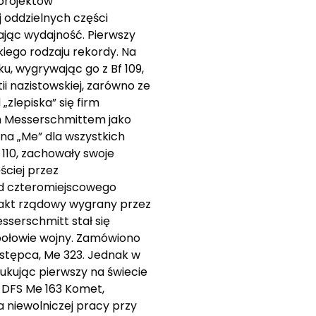
 projektów
 oddzielnych części
jąc wydajność. Pierwszy
kiego rodzaju rekordy. Na
u, wygrywając go z Bf 109,
 nazistowskiej, zarówno ze
„zlepiska” się firm
ym Messerschmittem jako
a „Me” dla wszystkich
 110, zachowały swoje
ciej przez
od czteromiejscowego
trakt rządowy wygrany przez
esserschmitt stał się
 połowie wojny. Zamówiono
astępca, Me 323. Jednak w
ukując pierwszy na świecie
 DFS Me 163 Komet,
a niewolniczej pracy przy