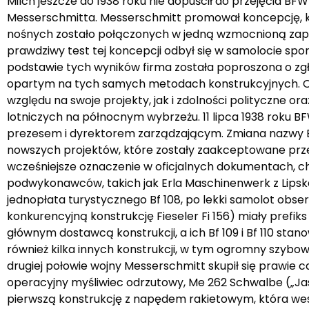
Milch jeszcze do 1938 roku nie dopuścił do przejęcia B
Messerschmitta. Messerschmitt promował koncepcję, któ
nośnych zostało połączonych w jedną wzmocnioną zapo
prawdziwy test tej koncepcji odbył się w samolocie spo
podstawie tych wyników firma została poproszona o zgłos
opartym na tych samych metodach konstrukcyjnych. Od 
względu na swoje projekty, jak i zdolności polityczne ora
lotniczych na północnym wybrzeżu. 11 lipca 1938 roku 
prezesem i dyrektorem zarządzającym. Zmiana nazwy B
nowszych projektów, które zostały zaakceptowane przez RL
wcześniejsze oznaczenie w oficjalnych dokumentach, c
podwykonawców, takich jak Erla Maschinenwerk z Lips
jednopłata turystycznego Bf 108, po lekki samolot obse
konkurencyjną konstrukcję Fieseler Fi 156) miały prefiks
głównym dostawcą konstrukcji, a ich Bf 109 i Bf 110 st
również kilka innych konstrukcji, w tym ogromny szybow
drugiej połowie wojny Messerschmitt skupił się prawie
operacyjny myśliwiec odrzutowy, Me 262 Schwalbe („J
pierwszą konstrukcję z napędem rakietowym, która weszł