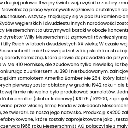
w drugiej połowie II wojny światowej; części te zostały
. Niewolniczą pracę wykonywali więźniowie brutalnych obo
Mauthausen, wszyscy znajdujący się w pobliżu kamienioło
Rosji, Żydów węgierskich i dwudziestu innych narodowości z
icy Messerschmitta utrzymywali baraki w obozie koncen
 dyrektor Willy Messerschmitt zajmowali również słynną
 Lilly Reich w latach dwudziestych XX wieku; W czasie wo
sserschmitt miał też swój udział w kiepskich konstrukcja
ofą aerodynamiczną, która prawie doprowadziła do przym
 w Me 410 Hornisse, ale zbudowano tylko niewielką liczb
, konkurując z Junkersem Ju 390 i niezbudowanym, zainicj
ciężkim samolotem Amerika Bomber Me 264, który latał 
h pierwszy został oblatany w grudniu 1942 roku – ale by
iatowej firmie nie wolno było produkować samolotów. Jedn
b Kabinenroller (skuter kabinowy) KR175 / KR200, zaproje
owane przez własną firmę Fenda w zakładach Messerschmi
 że twierdził, że noszą jego nazwisko. Produkcję KR200 z
fabrykowane, które zostały zaprojektowane jako „zest
6 czerwca 1968 roku Messerschmitt AG połączył się z ma