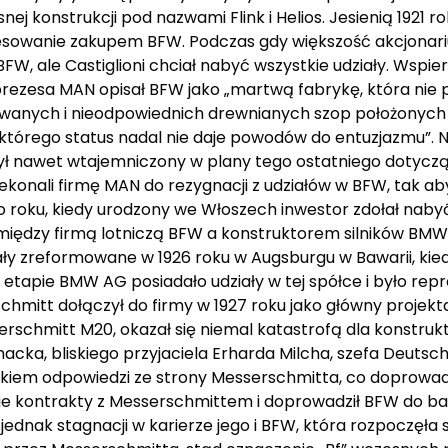
 konstrukcji pod nazwami Flink i Helios. Jesienią 1921 rok
nteresowanie zakupem BFW. Podczas gdy większość akcjona
W, ale Castiglioni chciał nabyć wszystkie udziały. Wspie
prezesa MAN opisał BFW jako „martwą fabrykę, która nie p
nowanych i nieodpowiednich drewnianych szop położonych w
 którego status nadal nie daje powodów do entuzjazmu”. 
 był nawet wtajemniczony w plany tego ostatniego dotyc
ekonali firmę MAN do rezygnacji z udziałów w BFW, tak aby
o roku, kiedy urodzony we Włoszech inwestor zdołał nabyć
ji między firmą lotniczą BFW a konstruktorem silników BMW
ały zreformowane w 1926 roku w Augsburgu w Bawarii, k
etapie BMW AG posiadało udziały w tej spółce i było re
chmitt dołączył do firmy w 1927 roku jako główny projektan
schmitt M20, okazał się niemal katastrofą dla konstrukto
macka, bliskiego przyjaciela Erharda Milcha, szefa Deutsch
kiem odpowiedzi ze strony Messerschmitta, co doprowadzi
kie kontrakty z Messerschmittem i doprowadził BFW do ba
dnak stagnacji w karierze jego i BFW, która rozpoczęła s