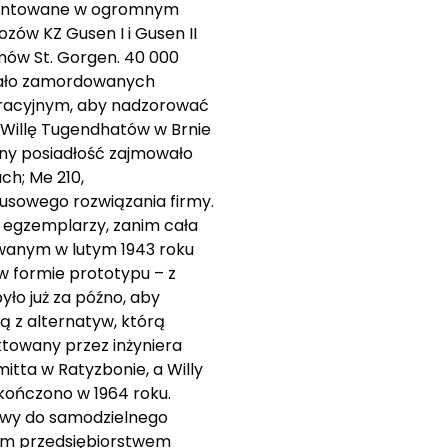
 zmontowane w ogromnym
zów KZ Gusen I i Gusen II
mów St. Gorgen. 40 000
ostało zamordowanych
tracyjnym, aby nadzorować
 Willę Tugendhatów w Brnie
jny posiadłość zajmowało
ch; Me 210,
usowego rozwiązania firmy.
ę egzemplarzy, zanim cała
owanym w lutym 1943 roku
w formie prototypu – z
ło już za późno, aby
ą z alternatyw, którą
ktowany przez inżyniera
tta w Ratyzbonie, a Willy
akończono w 1964 roku.
awy do samodzielnego
łym przedsiębiorstwem