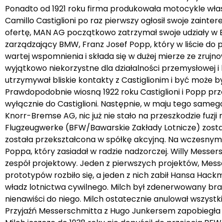
Ponadto od 1921 roku firma produkowała motocykle własnej
Camillo Castiglioni po raz pierwszy ogłosił swoje zai
ofertę, MAN AG początkowo zatrzymał swoje udziały w BF
zarządzający BMW, Franz Josef Popp, który w liście do 
wartej wspomnienia i składa się w dużej mierze ze zruj
wyjątkowo niekorzystne dla działalności przemysłowej i
utrzymywał bliskie kontakty z Castiglionim i być może
Prawdopodobnie wiosną 1922 roku Castiglioni i Popp prz
wyłącznie do Castiglioni. Następnie, w maju tego sameg
Knorr-Bremse AG, nic już nie stało na przeszkodzie fuz
Flugzeugwerke (BFW/Bawarskie Zakłady Lotnicze) zost
została przekształcona w spółkę akcyjną. Na wczesnym 
Poppa, który zasiadał w radzie nadzorczej. Willy Messers
zespół projektowy. Jeden z pierwszych projektów, Messer
prototypów rozbiło się, a jeden z nich zabił Hansa Hack
władz lotnictwa cywilnego. Milch był zdenerwowany bra
nienawiści do niego. Milch ostatecznie anulował wszyst
Przyjaźń Messerschmitta z Hugo Junkersem zapobiegła je