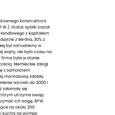
entownego konstruktora
.). Statut spółki został
u Handlowego z kapitałem
ustrie z Berlina, 30% z
ej był zatrudniony w
 wojny, nie było czasu na
firma była w stanie
ością. Niemieckie załogi
się z samolotem
inią montażową zdołały
ienie wzrosło do 3000 i
 załamały się
 którym utrzyma swoją
trzymać ich wagę, BFW
jące na około 200
i kuchni na wymiar.