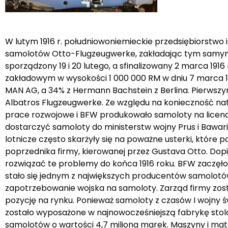
W lutym 1916 r. południowoniemieckie przedsiębiorstwo
samolotów Otto-Flugzeugwerke, zakładając tym samym n
sporządzony 19 i 20 lutego, a sfinalizowany 2 marca 19
zakładowym w wysokości 1 000 000 RM w dniu 7 marca 1916
MAN AG, a 34% z Hermann Bachstein z Berlina. Pierwszy
Albatros Flugzeugwerke. Ze względu na konieczność nat
prace rozwojowe i BFW produkowało samoloty na licencj
dostarczyć samoloty do ministerstw wojny Prus i Bawar
lotnicze często skarżyły się na poważne usterki, które
poprzednika firmy, kierowanej przez Gustava Otto. Dopi
rozwiązać te problemy do końca 1916 roku. BFW zaczęło
stało się jednym z największych producentów samolotó
zapotrzebowanie wojska na samoloty. Zarząd firmy zos
pozycję na rynku. Ponieważ samoloty z czasów I wojny 
zostało wyposażone w najnowocześniejszą fabrykę stola
samolotów o wartości 4,7 miliona marek. Maszyny i mate