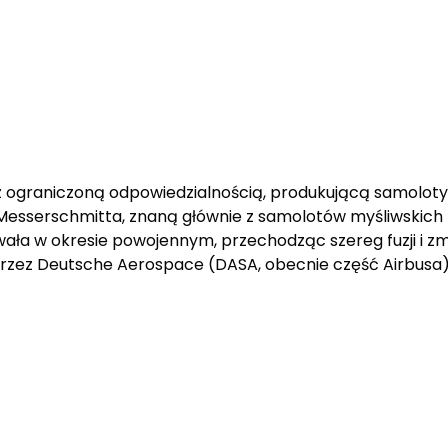
 ograniczoną odpowiedzialnością, produkującą samoloty
 Messerschmitta, znaną głównie z samolotów myśliwskich 
rwała w okresie powojennym, przechodząc szereg fuzji i z
zez Deutsche Aerospace (DASA, obecnie część Airbusa) 