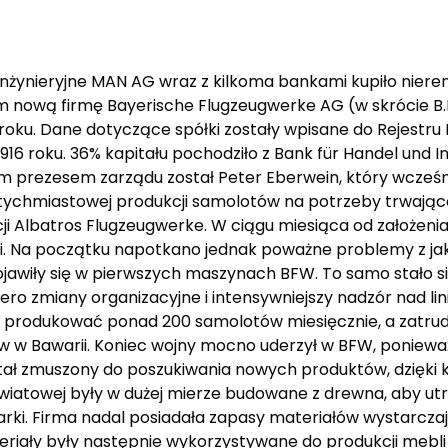
 inżynieryjne MAN AG wraz z kilkoma bankami kupiło nier
ową firmę Bayerische Flugzeugwerke AG (w skrócie B.F.W
16 roku. Dane dotyczące spółki zostały wpisane do Rejestr
 roku. 36% kapitału pochodziło z Bank für Handel und Ind
m prezesem zarządu został Peter Eberwein, który wcześni
ychmiastowej produkcji samolotów na potrzeby trwającej
i Albatros Flugzeugwerke. W ciągu miesiąca od założenia 
ii. Na początku napotkano jednak poważne problemy z jak
 pojawiły się w pierwszych maszynach BFW. To samo stało 
ero zmiany organizacyjne i intensywniejszy nadzór nad l
 produkować ponad 200 samolotów miesięcznie, a zatrudn
w w Bawarii. Koniec wojny mocno uderzył w BFW, ponieważ
tał zmuszony do poszukiwania nowych produktów, dzięki
światowej były w dużej mierze budowane z drewna, aby u
rki. Firma nadal posiadała zapasy materiałów wystarcza
riały były następnie wykorzystywane do produkcji mebli 