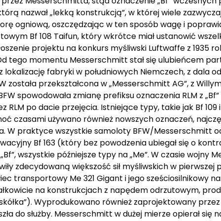
FW przez Messerschmitta, stąd oznaczenie „Bf” wczesnych
rą nazwał „lekką konstrukcją”, w której wiele zazwyczaj
rę ogniową, oszczędzając w ten sposób wagę i poprawia
rtowym Bf 108 Taifun, który wkrótce miał ustanowić wszel
zenie projektu na konkurs myśliwski Luftwaffe z 1935 rok
tego momentu Messerschmitt stał się ulubieńcem partii
z lokalizację fabryki w południowych Niemczech, z dala od 
BFW została przekształcona w „Messerschmitt AG”, z Will
FW spowodowała zmianę prefiksu oznaczenia RLM z „Bf” n
M po dacie przejęcia. Istniejące typy, takie jak Bf 109 i
hoć czasami używano również nowszych oznaczeń, najczęś
ka. W praktyce wszystkie samoloty BFW/Messerschmitt 
rwacyjny Bf 163 (który bez powodzenia ubiegał się o kon
 „Bf”, wszystkie późniejsze typy na „Me”. W czasie wojny M
anowiły zdecydowaną większość sił myśliwskich w pierwszej
iec transportowy Me 321 Gigant i jego sześciosilnikowy n
 całkowicie na konstrukcjach z napędem odrzutowym, prod
askółka”). Wyprodukowano również zaprojektowany przez
a do służby. Messerschmitt w dużej mierze opierał się n