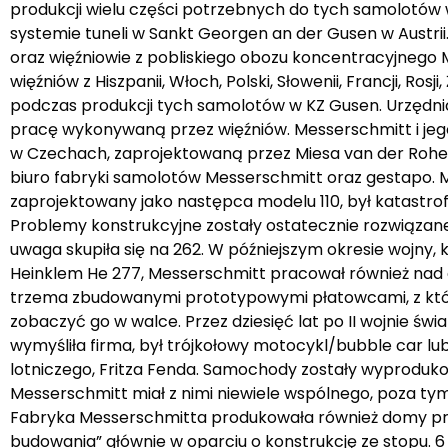
produkcji wielu części potrzebnych do tych samolotów 
systemie tuneli w Sankt Georgen an der Gusen w Austrii
oraz więźniowie z pobliskiego obozu koncentracyjnego 
więźniów z Hiszpanii, Włoch, Polski, Słowenii, Francji, 
podczas produkcji tych samolotów w KZ Gusen. Urzędn
pracę wykonywaną przez więźniów. Messerschmitt i jego
w Czechach, zaprojektowaną przez Miesa van der Rohe i
biuro fabryki samolotów Messerschmitt oraz gestapo. Me
zaprojektowany jako następca modelu 110, był katastr
Problemy konstrukcyjne zostały ostatecznie rozwiązane
uwaga skupiła się na 262. W późniejszym okresie wojny
Heinklem He 277, Messerschmitt pracował również nad 
trzema zbudowanymi prototypowymi płatowcami, z któryc
zobaczyć go w walce. Przez dziesięć lat po II wojnie św
wymyśliła firma, był trójkołowy motocykl/bubble car lu
lotniczego, Fritza Fenda. Samochody zostały wyproduk
Messerschmitt miał z nimi niewiele wspólnego, poza tym,
Fabryka Messerschmitta produkowała również domy pre
budowania” głównie w oparciu o konstrukcję ze stopu. 