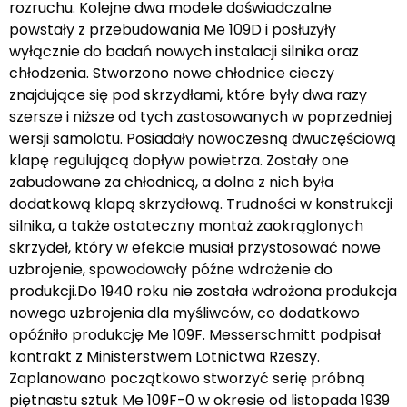
rozruchu. Kolejne dwa modele doświadczalne
powstały z przebudowania Me 109D i posłużyły
wyłącznie do badań nowych instalacji silnika oraz
chłodzenia. Stworzono nowe chłodnice cieczy
znajdujące się pod skrzydłami, które były dwa razy
szersze i niższe od tych zastosowanych w poprzedniej
wersji samolotu. Posiadały nowoczesną dwuczęściową
klapę regulującą dopływ powietrza. Zostały one
zabudowane za chłodnicą, a dolna z nich była
dodatkową klapą skrzydłową. Trudności w konstrukcji
silnika, a także ostateczny montaż zaokrąglonych
skrzydeł, który w efekcie musiał przystosować nowe
uzbrojenie, spowodowały późne wdrożenie do
produkcji.Do 1940 roku nie została wdrożona produkcja
nowego uzbrojenia dla myśliwców, co dodatkowo
opóźniło produkcję Me 109F. Messerschmitt podpisał
kontrakt z Ministerstwem Lotnictwa Rzeszy.
Zaplanowano początkowo stworzyć serię próbną
piętnastu sztuk Me 109F-0 w okresie od listopada 1939