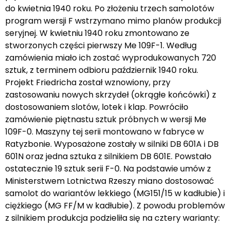
do kwietnia 1940 roku. Po złożeniu trzech samolotów
program wersji F wstrzymano mimo planów produkcji
seryjnej. W kwietniu 1940 roku zmontowano ze
stworzonych części pierwszy Me 109F-1. Według
zamówienia miało ich zostać wyprodukowanych 720
sztuk, z terminem odbioru październik 1940 roku.
Projekt Friedricha został wznowiony, przy
zastosowaniu nowych skrzydeł (okrągłe końcówki) z
dostosowaniem slotów, lotek i klap. Powróciło
zamówienie piętnastu sztuk próbnych w wersji Me
109F-0. Maszyny tej serii montowano w fabryce w
Ratyzbonie. Wyposażone zostały w silniki DB 601A i DB
601N oraz jedna sztuka z silnikiem DB 601E. Powstało
ostatecznie 19 sztuk serii F-0. Na podstawie umów z
Ministerstwem Lotnictwa Rzeszy miano dostosować
samolot do wariantów lekkiego (MG151/15 w kadłubie) i
ciężkiego (MG FF/M w kadłubie). Z powodu problemów
z silnikiem produkcja podzieliła się na cztery warianty: