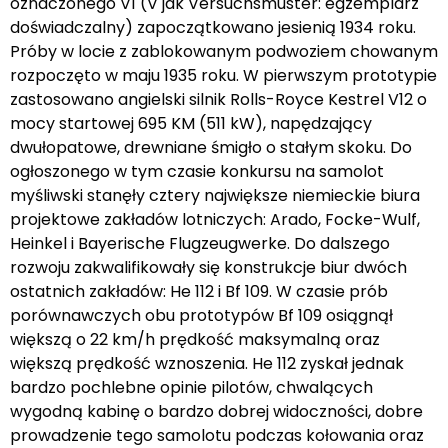
oznaczonego V1 (V jak Versuchsmuster: egzemplarz
doświadczalny) zapoczątkowano jesienią 1934 roku.
Próby w locie z zablokowanym podwoziem chowanym
rozpoczęto w maju 1935 roku. W pierwszym prototypie
zastosowano angielski silnik Rolls-Royce Kestrel V12 o
mocy startowej 695 KM (511 kW), napędzający
dwułopatowe, drewniane śmigło o stałym skoku. Do
ogłoszonego w tym czasie konkursu na samolot
myśliwski stanęły cztery największe niemieckie biura
projektowe zakładów lotniczych: Arado, Focke-Wulf,
Heinkel i Bayerische Flugzeugwerke. Do dalszego
rozwoju zakwalifikowały się konstrukcje biur dwóch
ostatnich zakładów: He 112 i Bf 109. W czasie prób
porównawczych obu prototypów Bf 109 osiągnął
większą o 22 km/h prędkość maksymalną oraz
większą prędkość wznoszenia. He 112 zyskał jednak
bardzo pochlebne opinie pilotów, chwalących
wygodną kabinę o bardzo dobrej widoczności, dobre
prowadzenie tego samolotu podczas kołowania oraz