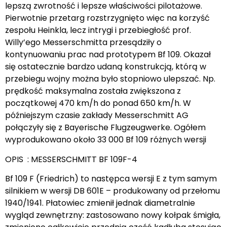
lepszą zwrotność i lepsze właściwości pilotażowe.
Pierwotnie przetarg rozstrzygnięto więc na korzyść
zespołu Heinkla, lecz intrygi i przebiegłość prof.
Willy’ego Messerschmitta przesądziły o
kontynuowaniu prac nad prototypem Bf 109. Okazał
się ostatecznie bardzo udaną konstrukcją, którą w
przebiegu wojny można było stopniowo ulepszać. Np.
prędkość maksymalna została zwiększona z
początkowej 470 km/h do ponad 650 km/h. W
późniejszym czasie zakłady Messerschmitt AG
połączyły się z Bayerische Flugzeugwerke. Ogółem
wyprodukowano około 33 000 Bf 109 różnych wersji
OPIS : MESSERSCHMITT BF 109F-4
Bf 109 F (Friedrich) to następca wersji E z tym samym
silnikiem w wersji DB 601E – produkowany od przełomu
1940/1941. Płatowiec zmienił jednak diametralnie
wygląd zewnętrzny: zastosowano nowy kołpak śmigła,