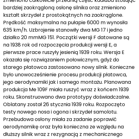
zmieniono całkowicie przednią część kadłuba stosując
bardziej zaokrągloną osłonę silnika oraz zmieniono
kształt skrzydeł z prostokątnych na zaokrąglone.
Prędkość maksymalna na pułapie 6000 m wynosiła
635 km/h. Uzbrojenie stanowiły dwa MG 17 i jedno
działko 20 mmMG 151. Początki wersji F datowane są
na 1938 rok od rozpoczęcia produkcji wersji E, a
pierwsze prace ruszyły jesienią 1939 roku. Wersja E
okazała się rozwiązaniem połowicznym, gdyż do
starego płatowca zastosowano nowy silnik. Konieczne
było unowocześnienie procesu produkcji płatowca,
jego aerodynamiki jak i samego montażu. Planowana
produkcja Me 109F miała ruszyć wraz z końcem 1939
roku. Skonstruowano dwa prototypy doświadczalne.
Oblatany został 26 stycznia 1939 roku. Rozpoczęto
testy nowego nosa i ogona i skrzydeł samolotu.
Przebudowa osłony miała za zadanie poprawić
aerodynamikę oraz była konieczna ze względu na
dłuższy silnik wraz z rezygnacją z mechanicznego