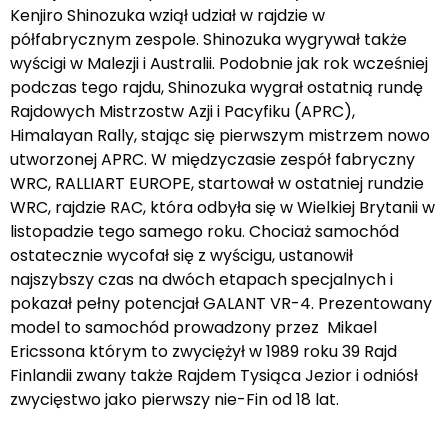
Kenjiro Shinozuka wziął udział w rajdzie w
półfabrycznym zespole. Shinozuka wygrywał także
wyścigi w Malezji i Australii. Podobnie jak rok wcześniej
podczas tego rajdu, Shinozuka wygrał ostatnią rundę
Rajdowych Mistrzostw Azji i Pacyfiku (APRC),
Himalayan Rally, stając się pierwszym mistrzem nowo
utworzonej APRC. W międzyczasie zespół fabryczny
WRC, RALLIART EUROPE, startował w ostatniej rundzie
WRC, rajdzie RAC, która odbyła się w Wielkiej Brytanii w
listopadzie tego samego roku. Chociaż samochód
ostatecznie wycofał się z wyścigu, ustanowił
najszybszy czas na dwóch etapach specjalnych i
pokazał pełny potencjał GALANT VR-4. Prezentowany
model to samochód prowadzony przez Mikael
Ericssona którym to zwyciężył w 1989 roku 39 Rajd
Finlandii zwany także Rajdem Tysiąca Jezior i odniósł
zwycięstwo jako pierwszy nie-Fin od 18 lat.