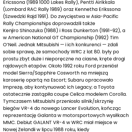
Ericssona (1989 1000 Lakes Rally), Pentti Airikkala
(Lombard RAC Rally 1989) oraz Kennetha Erikssona
(Szwedzki Rajd 1991). Do zwycięstwa w Asia-Pacific
Rally Championships doprowadzili także
Kenjiro Shinozuka (1988) i Ross Dunkerton (1991–92), a
w American National GT Championship (1992) Tim
O’Neil. Jednak Mitsubishi — i ich konkurenci — zdali
sobie sprawę, że samochody WRC z lat 80. były po
prostu zbyt duże i nieporęczne na ciasne, kręte drogi
rajdowych etapów. Około 1992 roku Ford przeniósł
model Sierra/Sapphire Cosworth na mniejszą
karoserię opartą na Escort; Subaru opracowało
Imprezę, aby kontynuować ich Legacy; a Toyota
ostatecznie zastąpiła coupe Celica modelem Corolla.
Tymczasem Mitsubishi przeniosło silnik/skrzynię
biegów VR-4 do nowego Lancer Evolution, kończąc
reprezentację Galanta w motorsportowych wysiłkach
MMC. Debiut GALANT VR-4 w WRC miał miejsce w
Nowej Zelandii w lipcu 1988 roku, kiedy