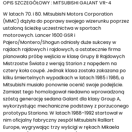
OPIS SZCZEGÓŁOWY : MITSUBISHI GALANT VR-4
W latach 70. i 80. Mitsubishi Motors Corporation
(MMC) dążyła do poprawy swojego wizerunku poprzez
ustaloną ścieżkę uczestnictwa w sportach
motorowych. Lancer 1600 GSR i
Pajero/Montero/Shogun odniosły duże sukcesy w
rajdach rajdowych i rajdowych, a ostatecznie firma
planowała próbę wejścia w klasę Grupy B Rajdowych
Mistrzostw Świata z wersją Starion z napędem na
cztery koła coupé. Jednak klasa została zakazana po
kilku śmiertelnych wypadkach w latach 1985 i 1986, a
Mitsubishi musiało ponownie ocenić swoje podejście.
Zamiast tego homologował niedawno wprowadzoną
szóstą generację sedana Galant dla klasy Group A,
wykorzystując mechaniczne podstawy z porzuconego
prototypu Stariona. W latach 1988–1992 startował w
nim oficjalny fabryczny zespół Mitsubishi Ralliart
Europe, wygrywając trzy wyścigi w rękach Mikaela