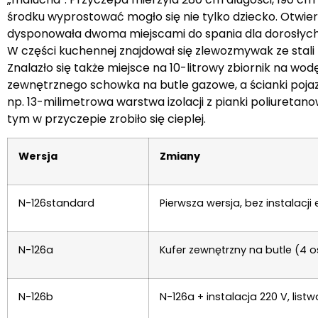
środku wyprostować mogło się nie tylko dziecko. Otwie
dysponowała dwoma miejscami do spania dla dorosłych o
W części kuchennej znajdował się zlewozmywak ze stal
Znalazło się także miejsce na 10-litrowy zbiornik na wodę,
zewnętrznego schowka na butle gazowe, a ścianki pojazdu
np. 13-milimetrowa warstwa izolacji z pianki poliuretan
tym w przyczepie zrobiło się cieplej.
Wersja
Zmiany
N-126standard
Pierwsza wersja, bez instalacji
N-126a
Kufer zewnętrzny na butle (4 
N-126b
N-126a + instalacja 220 V, li