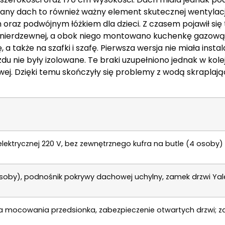
rany dach to również ważny element skutecznej wentylacj
raz podwójnym łóżkiem dla dzieci. Z czasem pojawił się
i nierdzewnej, a obok niego montowano kuchenkę gazową
 a także na szafki i szafę. Pierwsza wersja nie miała instal
 nie były izolowane. Te braki uzupełniono jednak w kolej
owej. Dzięki temu skończyły się problemy z wodą skraplają
 elektrycznej 220 V, bez zewnętrznego kufra na butle (4 osoby)
osoby), podnośnik pokrywy dachowej uchylny, zamek drzwi Yal
stwa mocowania przedsionka, zabezpieczenie otwartych drzwi; z