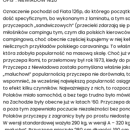
OPIS : NIEWIADÓW N126
Oznaczenie pochodzi od Fiata 126p, do którego początk
dość specyficznym, bo wykonanym z laminatu, a tym samy
przyczepach „sandwiczowych” (przecieki zdarzają się pr
miłośników campingu tym, czym dla polskich kierowców st
campingowa, choć obecnie częściej kupujemy w niej keba
nielicznych przykładów polskiego caravaningu. To właś
która zdobyła popularność na masową skalę. Choć już 
przyczepa Romi, to przełomowy był rok 1973, kiedy do p
Przyczepa z Niewiadowa została pomyślana właśnie jak
„maluchowi” popularnością przyczepa nie dorównała, to
wspomnieć, że wcześniej największą popularność osiągn
to efekt kilku czynników. Najważniejszy z nich, to rozpo
Polaków miało samochód, a bez tego trudno było mówić w
na Zachodzie były obecne już w latach ’60. Przyczepa d
a poza tym zapewniała poczucie niezależności bez pono
Polaków przyczepy z zagranicy były po prostu niedostęp
W wersji standardowej ważyła 290 kg, w wersji A – 320 kg
„malucha”. Przyczepa mierzyła 280 cm długości, 190 cm