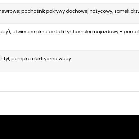
manewrowe; podnośnik pokrywy dachowej nożycowy, zamek drzw
oby), otwierane okna przód i tył; hamulec najazdowy + pompk
 i tył, pompka elektryczna wody