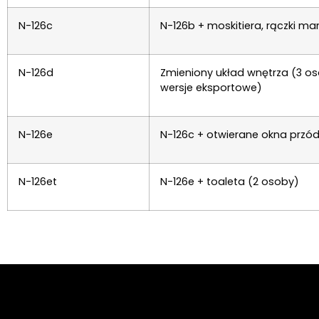
N-126c
N-126b + moskitiera, rączki 
N-126d
Zmieniony układ wnętrza (3 os
wersje eksportowe)
N-126e
N-126c + otwierane okna przód
N-126et
N-126e + toaleta (2 osoby)