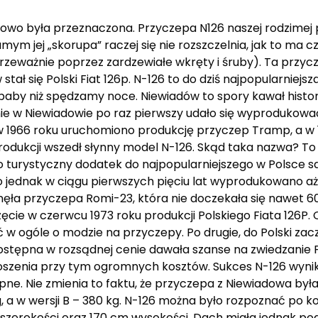
owo była przeznaczona. Przyczepa N126 naszej rodzimej 
m jej „skorupa” raczej się nie rozszczelnia, jak to ma c
zeważnie poprzez zardzewiałe wkręty i śruby). Ta przycze
ał się Polski Fiat 126p. N-126 to do dziś najpopularniejs
by niż spędzamy noce. Niewiadów to spory kawał historii
nie w Niewiadowie po raz pierwszy udało się wyprodukow
w 1966 roku uruchomiono produkcję przyczep Tramp, a w 
rodukcji wszedł słynny model N-126. Skąd taka nazwa? To 
o turystyczny dodatek do najpopularniejszego w Polsce 
 jednak w ciągu pierwszych pięciu lat wyprodukowano aż
ęła przyczepa Romi-23, która nie doczekała się nawet 60
częcie w czerwcu 1973 roku produkcji Polskiego Fiata 126P.
 ogóle o modzie na przyczepy. Po drugie, do Polski zacz
ostępna w rozsądnej cenie dawała szanse na zwiedzanie P
szenia przy tym ogromnych kosztów. Sukces N-126 wynika
ne. Nie zmienia to faktu, że przyczepa z Niewiadowa był
, a w wersji B – 380 kg. N-126 można było rozpoznać po ko
 szerokości oraz 170 cm wysokości. Dach miała jednak po