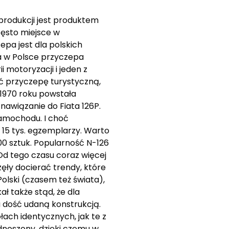
produkcji jest produktem
zęsto miejsce w
pa jest dla polskich
za w Polsce przyczepa
 motoryzacji i jeden z
ać przyczepę turystyczną,
1970 roku powstała
nawiązanie do Fiata 126P.
samochodu. I choć
 15 tys. egzemplarzy. Warto
0 sztuk. Popularność N-126
 Od tego czasu coraz więcej
ęły docierać trendy, które
olski (czasem też świata),
ł także stąd, że dla
a dość udaną konstrukcją.
łach identycznych, jak te z
dnoszony, dzięki czemu w