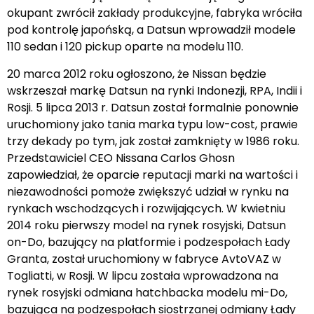
okupant zwrócił zakłady produkcyjne, fabryka wróciła
pod kontrolę japońską, a Datsun wprowadził modele
110 sedan i 120 pickup oparte na modelu 110.
20 marca 2012 roku ogłoszono, że Nissan będzie
wskrzeszał markę Datsun na rynki Indonezji, RPA, Indii i
Rosji. 5 lipca 2013 r. Datsun został formalnie ponownie
uruchomiony jako tania marka typu low-cost, prawie
trzy dekady po tym, jak został zamknięty w 1986 roku.
Przedstawiciel CEO Nissana Carlos Ghosn
zapowiedział, że oparcie reputacji marki na wartości i
niezawodności pomoże zwiększyć udział w rynku na
rynkach wschodzących i rozwijających. W kwietniu
2014 roku pierwszy model na rynek rosyjski, Datsun
on-Do, bazujący na platformie i podzespołach Łady
Granta, został uruchomiony w fabryce AvtoVAZ w
Togliatti, w Rosji. W lipcu została wprowadzona na
rynek rosyjski odmiana hatchbacka modelu mi-Do,
bazująca na podzespołach siostrzanej odmiany Łady