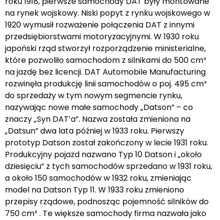
roku 1918, pierwsze samochody DAT były montowane
na rynek wojskowy. Niski popyt z rynku wojskowego w
1920 wymusił rozważenie połączenia DAT z innymi
przedsiębiorstwami motoryzacyjnymi. W 1930 roku
japoński rząd stworzył rozporządzenie ministerialne,
które pozwoliło samochodom z silnikami do 500 cm³
na jazdę bez licencji. DAT Automobile Manufacturing
rozwinęła produkcję linii samochodów o poj. 495 cm³
do sprzedaży w tym nowym segmencie rynku,
nazywając nowe małe samochody „Datson” – co
znaczy „Syn DAT’a”. Nazwa została zmieniona na
„Datsun” dwa lata później w 1933 roku. Pierwszy
prototyp Datson został zakończony w lecie 1931 roku.
Produkcyjny pojazd nazwano Typ 10 Datson i „około
dziesięciu” z tych samochodów sprzedano w 1931 roku,
a około 150 samochodów w 1932 roku, zmieniając
model na Datson Typ 11. W 1933 roku zmieniono
przepisy rządowe, podnosząc pojemność silników do
750 cm³ . Te większe samochody firma nazwała jako