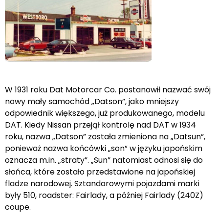
W 1931 roku Dat Motorcar Co. postanowił nazwać swój
nowy mały samochód „Datson”, jako mniejszy
odpowiednik większego, już produkowanego, modelu
DAT. Kiedy Nissan przejął kontrolę nad DAT w 1934
roku, nazwa „Datson” została zmieniona na „Datsun”,
ponieważ nazwa końcówki „son” w języku japońskim
oznacza m.in. „straty”. „Sun” natomiast odnosi się do
słońca, które zostało przedstawione na japońskiej
fladze narodowej. Sztandarowymi pojazdami marki
były 510, roadster: Fairlady, a później Fairlady (240Z)
coupe.