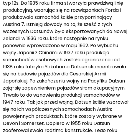
typ 12s. Do 1935 roku firma stworzyła prawdziwą linię
produkcyjną, wzorując się na rozwiązaniach Forda i
produkowała samochód ściśle przypominający
Austina 7. Istnieją dowody na to, że sześć z tych
wczesnych Datsunów było eksportowanych do Nowej
Zelandii w 1936 roku, które następnie na rynku
ponownie wprowadzono w maju 1962. Po wybuchu
wojny Japonii z Chinami w 1937 roku produkcja
samochodów osobowych została ograniczona i od
1938 roku fabryka Yokohama Datsun skoncentrowała
się na budowie pojazdów dla Cesarskiej Armii
Japońskiej. Po zakończeniu wojny na Pacyfiku Datsun
zajął się zapewnieniem pojazdów siłom okupacyjnym.
Trwało to do wznowienia produkcji samochodów w
1947 roku. Tak jak przed wojną, Datsun ściśle wzorował
się na ich współczesnych samochodach Austin:
powojennych produktach, które zostały wybrane w
Devon i Somerset. Dopiero w 1955 roku Datsun
zaoferował swoją rodzimą konstrukcję. Tego roku