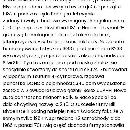
Nissana poddano pierwszym testom już na początku
1982 r. podczas rajdu Bahrajnu. Ich wyniki
zadecydowały o budowie wymaganych regulaminem
200 egzemplarzy. 1 kwietnia 1982 r. Nissan otrzymał B-
grupową homologację, ale nie z takim silnikiem,
jakiego życzyliby sobie jego konstruktorzy. Nowe auto
homologowane 1 stycznia 1983 r. pod numerem B233
wykorzystywało, jak już wcześniej zakładano, nadwozie
Silvii S110. Tym razem jednak pod maską znalazł się
specjalnie stworzony do sportu silnik FJ24. Zbudowana
w japońskim Tsurumi 4-cylindrowa, rzędowa
jednostka DOHC o pojemności 2340 ccm wyposażona
została w 2 dwugardzielowe gaźniki Solex 50PHH. Nowe
auto ochrzczono mianem Rally & Race Special, co
dało chwytliwą nazwę RS240. O sukcesie firmy Bill
Blydenstein Racing najlepiej niech świadczy fakt, że w
samym tylko 1984 r. sprzedano 42 samochody, a do
1986 r. ponad 70! Lwią część dochodu firmy stanowiła