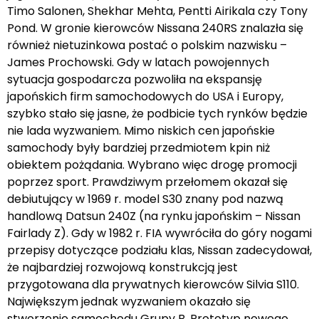
Timo Salonen, Shekhar Mehta, Pentti Airikala czy Tony
Pond. W gronie kierowców Nissana 240RS znalazła się
również nietuzinkowa postać o polskim nazwisku –
James Prochowski. Gdy w latach powojennych
sytuacja gospodarcza pozwoliła na ekspansję
japońskich firm samochodowych do USA i Europy,
szybko stało się jasne, że podbicie tych rynków będzie
nie lada wyzwaniem. Mimo niskich cen japońskie
samochody były bardziej przedmiotem kpin niż
obiektem pożądania. Wybrano więc drogę promocji
poprzez sport. Prawdziwym przełomem okazał się
debiutujący w 1969 r. model S30 znany pod nazwą
handlową Datsun 240Z (na rynku japońskim – Nissan
Fairlady Z). Gdy w 1982 r. FIA wywróciła do góry nogami
przepisy dotyczące podziału klas, Nissan zadecydował,
że najbardziej rozwojową konstrukcją jest
przygotowana dla prywatnych kierowców Silvia S110.
Największym jednak wyzwaniem okazało się
stworzenie samochodu Grupy B. Prototyp nowego