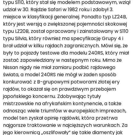
typu S110, który stał się modelem podstawowym, wziął
udział w 30. Rajdzie Safari w 1982 roku i zdobył 3.
miejsce w klasyfikacji generalnej. Ponadto typ LZ24B,
który jest wersją o zwiększonej pojemności skokowej
typu LZ20B, został opracowany i zainstalowany w S110
typu Silvia, który również ma specyfikację Grupy 4 i
brał udział w kilku rajdach zagranicznych. Mówi się, że
były to pojazdy testowe dla modelu 240RS, który miał
zostać zapowiedziany w następnym roku. Mimo że
Nissan nigdy nie miał zamiaru podbić rajdowego
świata, a model 240RS nie mógł w żaden sposób
konkurować z B-grupowymi potworami złotej ery
rajdów, to okazał się on prawdziwym przebojem
japońskiego koncernu. Zdobywając tytuły
mistrzowskie na afrykańskim kontynencie, a także
odnosząc wiele triumfów w europejskich imprezach,
model ten zyskał opinię rajdówki, która przetrwa
najgorsze traktowanie w najcięższych warunkach. Za
jego kierownicą „oszlifowały” się takie diamenty jak