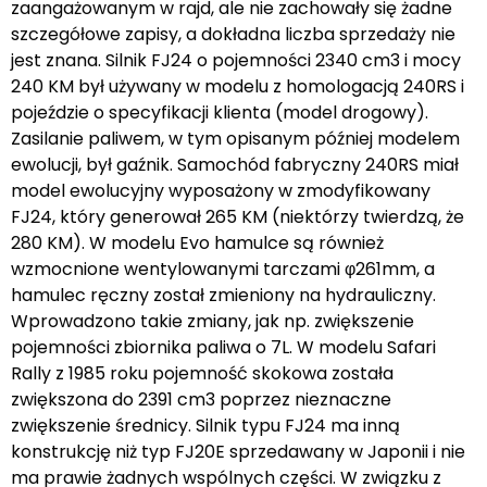
zaangażowanym w rajd, ale nie zachowały się żadne
szczegółowe zapisy, a dokładna liczba sprzedaży nie
jest znana. Silnik FJ24 o pojemności 2340 cm3 i mocy
240 KM był używany w modelu z homologacją 240RS i
pojeździe o specyfikacji klienta (model drogowy).
Zasilanie paliwem, w tym opisanym później modelem
ewolucji, był gaźnik. Samochód fabryczny 240RS miał
model ewolucyjny wyposażony w zmodyfikowany
FJ24, który generował 265 KM (niektórzy twierdzą, że
280 KM). W modelu Evo hamulce są również
wzmocnione wentylowanymi tarczami φ261mm, a
hamulec ręczny został zmieniony na hydrauliczny.
Wprowadzono takie zmiany, jak np. zwiększenie
pojemności zbiornika paliwa o 7L. W modelu Safari
Rally z 1985 roku pojemność skokowa została
zwiększona do 2391 cm3 poprzez nieznaczne
zwiększenie średnicy. Silnik typu FJ24 ma inną
konstrukcję niż typ FJ20E sprzedawany w Japonii i nie
ma prawie żadnych wspólnych części. W związku z