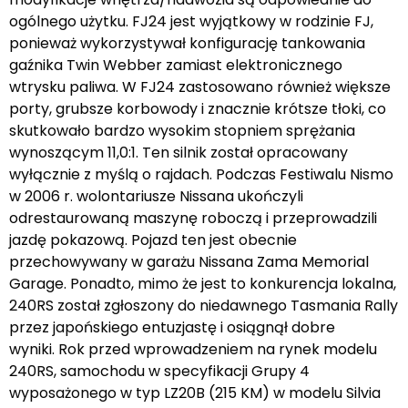
ogólnego użytku. FJ24 jest wyjątkowy w rodzinie FJ,
ponieważ wykorzystywał konfigurację tankowania
gaźnika Twin Webber zamiast elektronicznego
wtrysku paliwa. W FJ24 zastosowano również większe
porty, grubsze korbowody i znacznie krótsze tłoki, co
skutkowało bardzo wysokim stopniem sprężania
wynoszącym 11,0:1. Ten silnik został opracowany
wyłącznie z myślą o rajdach. Podczas Festiwalu Nismo
w 2006 r. wolontariusze Nissana ukończyli
odrestaurowaną maszynę roboczą i przeprowadzili
jazdę pokazową. Pojazd ten jest obecnie
przechowywany w garażu Nissana Zama Memorial
Garage. Ponadto, mimo że jest to konkurencja lokalna,
240RS został zgłoszony do niedawnego Tasmania Rally
przez japońskiego entuzjastę i osiągnął dobre
wyniki. Rok przed wprowadzeniem na rynek modelu
240RS, samochodu w specyfikacji Grupy 4
wyposażonego w typ LZ20B (215 KM) w modelu Silvia