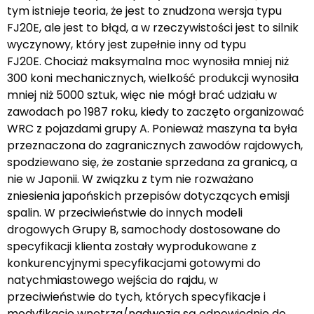
tym istnieje teoria, że jest to znudzona wersja typu
FJ20E, ale jest to błąd, a w rzeczywistości jest to silnik
wyczynowy, który jest zupełnie inny od typu
FJ20E. Chociaż maksymalna moc wynosiła mniej niż
300 koni mechanicznych, wielkość produkcji wynosiła
mniej niż 5000 sztuk, więc nie mógł brać udziału w
zawodach po 1987 roku, kiedy to zaczęto organizować
WRC z pojazdami grupy A. Ponieważ maszyna ta była
przeznaczona do zagranicznych zawodów rajdowych,
spodziewano się, że zostanie sprzedana za granicą, a
nie w Japonii. W związku z tym nie rozważano
zniesienia japońskich przepisów dotyczących emisji
spalin. W przeciwieństwie do innych modeli
drogowych Grupy B, samochody dostosowane do
specyfikacji klienta zostały wyprodukowane z
konkurencyjnymi specyfikacjami gotowymi do
natychmiastowego wejścia do rajdu, w
przeciwieństwie do tych, których specyfikacje i
modyfikacje wnętrza/nadwozia są odpowiednie do