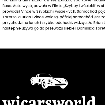
manualna, ale można również spotkać sportowe model
Bose. Auto występowało w Filmie „Szybcy i wściekli” w s
prowadził Vince w Szybkich i wściekłych. Samochód pojawi
Toretto, a Brian i Vince walczą, później samochód jes
przychodzi na lunch i szybko odchodzi, widząc, że Bria
następnie używa go do przewozu siebie i Dominica Toretto