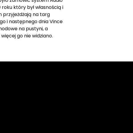
było zamówić system Audio
 roku który był własnością i
n przyjeżdżają na targ
go i następnego dnia Vince
hodowe na pustyni, a
 więcej go nie widziano.