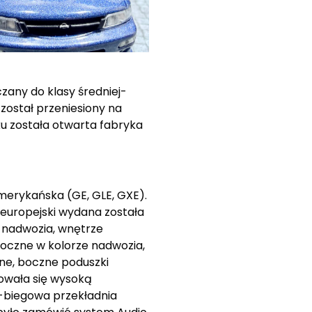
any do klasy średniej-
został przeniesiony na
u została otwarta fabryka
merykańska (GE, GLE, GXE).
europejski wydana została
y nadwozia, wnętrze
 boczne w kolorze nadwozia,
zne, boczne poduszki
owała się wysoką
-biegowa przekładnia