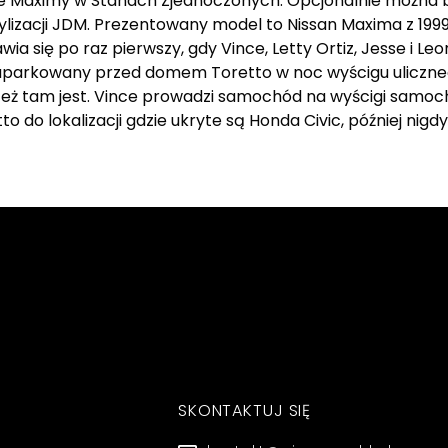
e Maximy w Stanach Zjednoczonych. Opcjonalnie można 
tylizacji JDM. Prezentowany model to Nissan Maxima z 1999
a się po raz pierwszy, gdy Vince, Letty Ortiz, Jesse i Leo
t zaparkowany przed domem Toretto w noc wyścigu uliczne
n też tam jest. Vince prowadzi samochód na wyścigi samoc
 do lokalizacji gdzie ukryte są Honda Civic, później nigdy
SKONTAKTUJ SIĘ