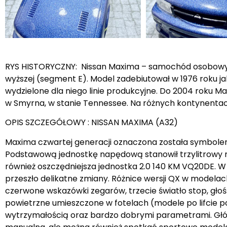
RYS HISTORYCZNY: Nissan Maxima – samochód osobowy pr
wyższej (segment E). Model zadebiutował w 1976 roku ja
wydzielone dla niego linie produkcyjne. Do 2004 roku
w Smyrna, w stanie Tennessee. Na różnych kontynentach 
OPIS SZCZEGÓŁOWY : NISSAN MAXIMA (A32)
Maxima czwartej generacji oznaczona została symbolem
Podstawową jednostkę napędową stanowił trzylitrowy m
również oszczędniejsza jednostka 2.0 140 KM VQ20DE. W 
przeszło delikatne zmiany. Różnice wersji QX w modelac
czerwone wskazówki zegarów, trzecie światło stop, gło
powietrzne umieszczone w fotelach (modele po lifcie 
wytrzymałością oraz bardzo dobrymi parametrami. Głó