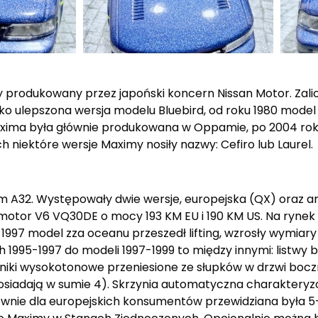
odukowany przez japoński koncern Nissan Motor. Zalicz
ko ulepszona wersja modelu Bluebird, od roku 1980 model 
 Maxima była głównie produkowana w Oppamie, po 2004 rok
niektóre wersje Maximy nosiły nazwy: Cefiro lub Laurel.
 A32. Występowały dwie wersje, europejska (QX) oraz a
otor V6 VQ30DE o mocy 193 KM EU i 190 KM US. Na rynek 
1997 model zza oceanu przeszedł lifting, wzrosły wymiar
h 1995-1997 do modeli 1997-1999 to między innymi: listwy
śniki wysokotonowe przeniesione ze słupków w drzwi boc
posiadają w sumie 4). Skrzynia automatyczna charakteryz
wnie dla europejskich konsumentów przewidziana była 5