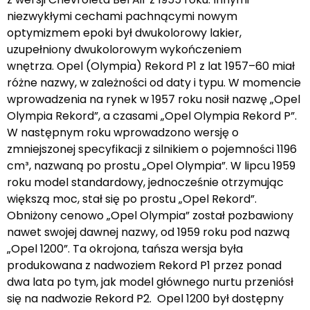
niezwykłymi cechami pachnącymi nowym
optymizmem epoki był dwukolorowy lakier,
uzupełniony dwukolorowym wykończeniem
wnętrza. Opel (Olympia) Rekord P1 z lat 1957–60 miał
różne nazwy, w zależności od daty i typu. W momencie
wprowadzenia na rynek w 1957 roku nosił nazwę „Opel
Olympia Rekord”, a czasami „Opel Olympia Rekord P”.
W następnym roku wprowadzono wersję o
zmniejszonej specyfikacji z silnikiem o pojemności 1196
cm³, nazwaną po prostu „Opel Olympia”. W lipcu 1959
roku model standardowy, jednocześnie otrzymując
większą moc, stał się po prostu „Opel Rekord”.
Obniżony cenowo „Opel Olympia” został pozbawiony
nawet swojej dawnej nazwy, od 1959 roku pod nazwą
„Opel 1200”. Ta okrojona, tańsza wersja była
produkowana z nadwoziem Rekord P1 przez ponad
dwa lata po tym, jak model głównego nurtu przeniósł
się na nadwozie Rekord P2. Opel 1200 był dostępny