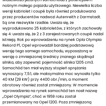
nośnym małego pojazdu użytkowego. Niewielka liczba
wersji kabriolet i coupé była również produkowana
przez producentów nadwozi Autenreith z Darmstadt.
Są one niezwykle rzadkie. Uważa się, że
wyprodukowano 25 kabrioletów, z których zachowały
się 4: uważa się, że 2 z 3 zarejestrowanych coupé nadal
istnieją. Rok po wprowadzeniu na rynek Opla Olympia
Rekord P1, Opel wprowadził bardziej podstawową
wersję tego samego samochodu, wyposażoną w
wersję o zmniejszonej średnicy znanego skądinąd
silnika, aby zapewnić pojemność silnika 1205 cm3.
Samochód ten miał wyższy stopień sprężania
wynoszący 7,5:1, ale maksymalna moc wynosiła tylko
40 KM (29 kW) przy 4400 obr./min, a moment
obrotowy również został zmniejszony. W momencie
wprowadzenia na rynek samochód ten nosił nazwę
„Opel Olympia”, choć w 1959 roku został
przemianowany na Opel 1200. Poza zmniejszoną