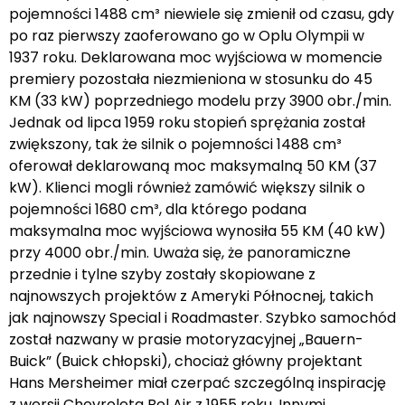
pojemności 1488 cm³ niewiele się zmienił od czasu, gdy
po raz pierwszy zaoferowano go w Oplu Olympii w
1937 roku. Deklarowana moc wyjściowa w momencie
premiery pozostała niezmieniona w stosunku do 45
KM (33 kW) poprzedniego modelu przy 3900 obr./min.
Jednak od lipca 1959 roku stopień sprężania został
zwiększony, tak że silnik o pojemności 1488 cm³
oferował deklarowaną moc maksymalną 50 KM (37
kW). Klienci mogli również zamówić większy silnik o
pojemności 1680 cm³, dla którego podana
maksymalna moc wyjściowa wynosiła 55 KM (40 kW)
przy 4000 obr./min. Uważa się, że panoramiczne
przednie i tylne szyby zostały skopiowane z
najnowszych projektów z Ameryki Północnej, takich
jak najnowszy Special i Roadmaster. Szybko samochód
został nazwany w prasie motoryzacyjnej „Bauern-
Buick” (Buick chłopski), chociaż główny projektant
Hans Mersheimer miał czerpać szczególną inspirację
z wersji Chevroleta Bel Air z 1955 roku. Innymi