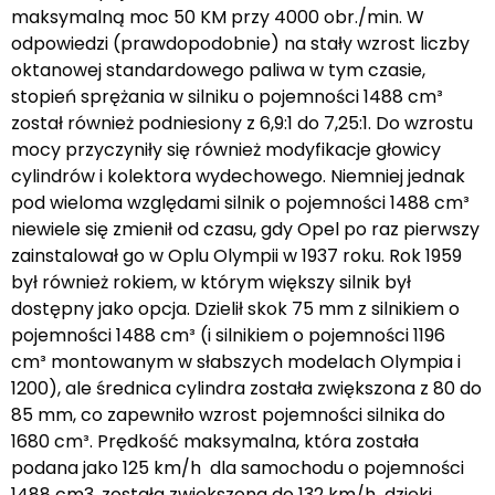
maksymalną moc 50 KM przy 4000 obr./min. W
odpowiedzi (prawdopodobnie) na stały wzrost liczby
oktanowej standardowego paliwa w tym czasie,
stopień sprężania w silniku o pojemności 1488 cm³
został również podniesiony z 6,9:1 do 7,25:1. Do wzrostu
mocy przyczyniły się również modyfikacje głowicy
cylindrów i kolektora wydechowego. Niemniej jednak
pod wieloma względami silnik o pojemności 1488 cm³
niewiele się zmienił od czasu, gdy Opel po raz pierwszy
zainstalował go w Oplu Olympii w 1937 roku. Rok 1959
był również rokiem, w którym większy silnik był
dostępny jako opcja. Dzielił skok 75 mm z silnikiem o
pojemności 1488 cm³ (i silnikiem o pojemności 1196
cm³ montowanym w słabszych modelach Olympia i
1200), ale średnica cylindra została zwiększona z 80 do
85 mm, co zapewniło wzrost pojemności silnika do
1680 cm³. Prędkość maksymalna, która została
podana jako 125 km/h dla samochodu o pojemności
1488 cm3, została zwiększona do 132 km/h dzięki