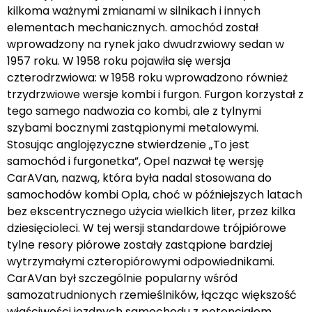
kilkoma ważnymi zmianami w silnikach i innych
elementach mechanicznych. amochód został
wprowadzony na rynek jako dwudrzwiowy sedan w
1957 roku. W 1958 roku pojawiła się wersja
czterodrzwiowa: w 1958 roku wprowadzono również
trzydrzwiowe wersje kombi i furgon. Furgon korzystał z
tego samego nadwozia co kombi, ale z tylnymi
szybami bocznymi zastąpionymi metalowymi.
Stosując anglojęzyczne stwierdzenie „To jest
samochód i furgonetka”, Opel nazwał tę wersję
CarAVan, nazwą, która była nadal stosowana do
samochodów kombi Opla, choć w późniejszych latach
bez ekscentrycznego użycia wielkich liter, przez kilka
dziesięcioleci. W tej wersji standardowe trójpiórowe
tylne resory piórowe zostały zastąpione bardziej
wytrzymałymi czteropiórowymi odpowiednikami.
CarAVan był szczególnie popularny wśród
samozatrudnionych rzemieślników, łącząc większość
właściwości jezdnych samochodu z potencjałem