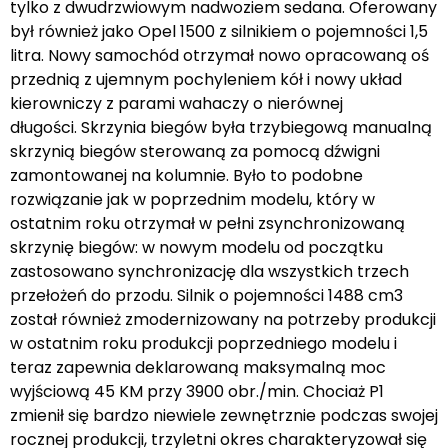
tylko z dwudrzwiowym nadwoziem sedana. Oferowany
był również jako Opel 1500 z silnikiem o pojemności 1,5
litra. Nowy samochód otrzymał nowo opracowaną oś
przednią z ujemnym pochyleniem kół i nowy układ
kierowniczy z parami wahaczy o nierównej
długości. Skrzynia biegów była trzybiegową manualną
skrzynią biegów sterowaną za pomocą dźwigni
zamontowanej na kolumnie. Było to podobne
rozwiązanie jak w poprzednim modelu, który w
ostatnim roku otrzymał w pełni zsynchronizowaną
skrzynię biegów: w nowym modelu od początku
zastosowano synchronizację dla wszystkich trzech
przełożeń do przodu. Silnik o pojemności 1488 cm3
został również zmodernizowany na potrzeby produkcji
w ostatnim roku produkcji poprzedniego modelu i
teraz zapewnia deklarowaną maksymalną moc
wyjściową 45 KM przy 3900 obr./min. Chociaż P1
zmienił się bardzo niewiele zewnętrznie podczas swojej
rocznej produkcji, trzyletni okres charakteryzował się