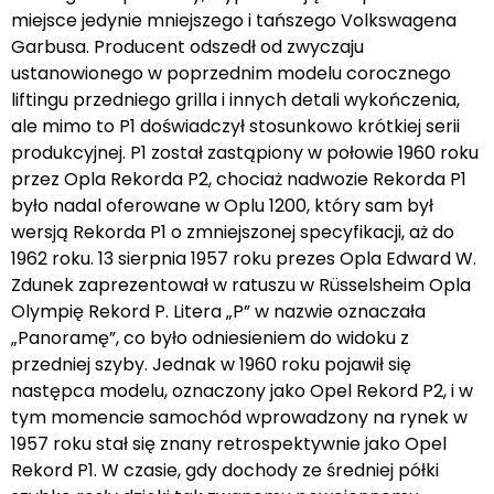
miejsce jedynie mniejszego i tańszego Volkswagena
Garbusa. Producent odszedł od zwyczaju
ustanowionego w poprzednim modelu corocznego
liftingu przedniego grilla i innych detali wykończenia,
ale mimo to P1 doświadczył stosunkowo krótkiej serii
produkcyjnej. P1 został zastąpiony w połowie 1960 roku
przez Opla Rekorda P2, chociaż nadwozie Rekorda P1
było nadal oferowane w Oplu 1200, który sam był
wersją Rekorda P1 o zmniejszonej specyfikacji, aż do
1962 roku. 13 sierpnia 1957 roku prezes Opla Edward W.
Zdunek zaprezentował w ratuszu w Rüsselsheim Opla
Olympię Rekord P. Litera „P” w nazwie oznaczała
„Panoramę”, co było odniesieniem do widoku z
przedniej szyby. Jednak w 1960 roku pojawił się
następca modelu, oznaczony jako Opel Rekord P2, i w
tym momencie samochód wprowadzony na rynek w
1957 roku stał się znany retrospektywnie jako Opel
Rekord P1. W czasie, gdy dochody ze średniej półki