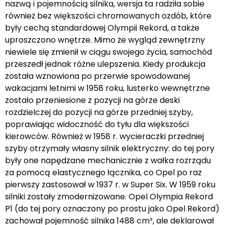
nazwą i pojemnością silnika, wersja ta radziła sobie
również bez większości chromowanych ozdób, które
były cechą standardowej Olympii Rekord, a także
uproszczono wnętrze. Mimo że wygląd zewnętrzny
niewiele się zmienił w ciągu swojego życia, samochód
przeszedł jednak różne ulepszenia. Kiedy produkcja
została wznowiona po przerwie spowodowanej
wakacjami letnimi w 1958 roku, lusterko wewnętrzne
zostało przeniesione z pozycji na górze deski
rozdzielczej do pozycji na górze przedniej szyby,
poprawiając widoczność do tyłu dla większości
kierowców. Również w 1958 r. wycieraczki przedniej
szyby otrzymały własny silnik elektryczny: do tej pory
były one napędzane mechanicznie z wałka rozrządu
za pomocą elastycznego łącznika, co Opel po raz
pierwszy zastosował w 1937 r. w Super Six. W 1959 roku
silniki zostały zmodernizowane. Opel Olympia Rekord
P1 (do tej pory oznaczony po prostu jako Opel Rekord)
zachował pojemność silnika 1488 cm³, ale deklarował