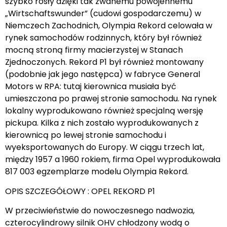
szybko rosły dzięki tak zwanemu powojennemu
„Wirtschaftswunder” (cudowi gospodarczemu) w
Niemczech Zachodnich, Olympia Rekord celowała w
rynek samochodów rodzinnych, który był również
mocną stroną firmy macierzystej w Stanach
Zjednoczonych. Rekord P1 był również montowany
(podobnie jak jego następca) w fabryce General
Motors w RPA: tutaj kierownica musiała być
umieszczona po prawej stronie samochodu. Na rynek
lokalny wyprodukowano również specjalną wersję
pickupa. Kilka z nich zostało wyprodukowanych z
kierownicą po lewej stronie samochodu i
wyeksportowanych do Europy. W ciągu trzech lat,
między 1957 a 1960 rokiem, firma Opel wyprodukowała
817 003 egzemplarze modelu Olympia Rekord.
OPIS SZCZEGÓŁOWY : OPEL REKORD P1
W przeciwieństwie do nowoczesnego nadwozia,
czterocylindrowy silnik OHV chłodzony wodą o