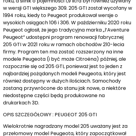
roku, a silnik o pojemności 1,9 litra był również używany
w wersji GTI większego 309. 205 GTI został wycofany w
1994 roku, kiedy to Peugeot produkował wersje o
wysokich osiągach 106 i 306. W październiku 2020 roku
Peugeot ogłosił, że jego tradycyjna marka „l’Aventure
Peugeot” udostępni program renowacji fabrycznej
205 GTI w 2021 roku w ramach obchodów 210-lecia
firmy. Program ten ma zostać rozszerzony na inne
modele Peugeota (i być może Citroëna) później, ale
rozpocznie się od 205 GTI, ponieważ jest to jeden z
najbardziej pożądanych modeli Peugeota, który jest
również dostępny w dużych ilościach. Samochody
zostaną przywrócone do stanu jak nowe, a niektóre
niedostępne części będą produkowane na
drukarkach 3D.
OPIS SZCZEGÓŁOWY : PEUGEOT 205 GTI
Wielokrotnie nagradzany model 205 uważany jest za
przełomowy model Peugeota, który zapoczątkował