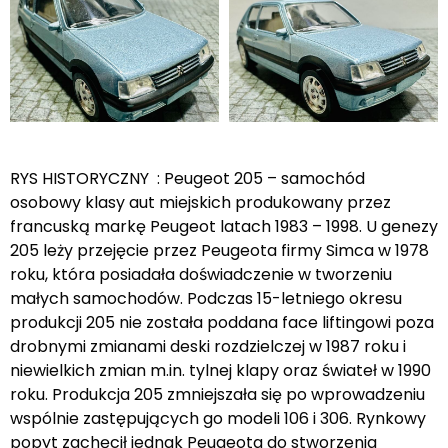
RYS HISTORYCZNY : Peugeot 205 – samochód
osobowy klasy aut miejskich produkowany przez
francuską markę Peugeot latach 1983 – 1998. U genezy
205 leży przejęcie przez Peugeota firmy Simca w 1978
roku, która posiadała doświadczenie w tworzeniu
małych samochodów. Podczas 15-letniego okresu
produkcji 205 nie została poddana face liftingowi poza
drobnymi zmianami deski rozdzielczej w 1987 roku i
niewielkich zmian m.in. tylnej klapy oraz świateł w 1990
roku. Produkcja 205 zmniejszała się po wprowadzeniu
wspólnie zastępujących go modeli 106 i 306. Rynkowy
popyt zachęcił jednak Peugeota do stworzenia