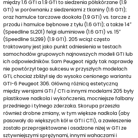
między 1.6 GTI a 1.9 GTI to siedzenia półskórzane (1.9
GTI) w porównaniu z siedzeniami z tkaniny (1.6 GTI);
oraz hamulce tarczowe dookoła (1.9 GTI) vs. tarcze z
przodu i hamulce bębnowe z tyłu (1.6 GTI); a także 14″
(Speedline SL201) felgi aluminiowe (1.6 GTI) vs. 15″
(Speedline SL299) (1.9 GTI). 205 wciąż często
traktowany jest jako punkt odniesienia w testach
samochodów grupowych najnowszych modeli GTI lub
ich odpowiedników. Sam Peugeot nigdy tak naprawdę
nie powtórzył tego sukcesu w przyszłych modelach
GTI, chociaż zbliżył się do wysoko cenionego wariantu
GTI-6 Peugeot 306. Główną różnicą estetyczną
między wersjami GTI / CTi a innymi modelami 205 były
plastikowe nadkola i wykończenia, mocniejsze falbany
przedniego i tylnego zderzaka. Skorupa przeszła
również drobne zmiany, w tym większe nadkola (aby
pasowały do większych kół w GTI i CTi), a zawieszenie
zostało przeprojektowane i osadzone niżej w GTI ze
sztywniejszymi sprężynami, innymi wahaczami i