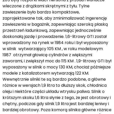
wleczone z drążkami skrętnymi z tyłu. Tylne
zawieszenie było bardzo kompaktowe,
zaprojektowane tak, aby zminimalizować ingerencję
zawieszenia w bagażnik, zapewniając szeroką płaską
przestrzeń ładunkową, zapewniając jednocześnie
doskonałą jazdę i prowadzenie. 1,6-litrowy GTI został
wprowadzony na rynek w 1984 roku i był wyposażony
w silnik wytwarzający 105 KM , w roku modelowym
1987 otrzymał głowicę cylindrów z większymi
zaworami, i zwiększył moc do 115 KM . 1,9-litrowy GTI był
wyposażony w silnik o mocy 130 KM, chociaż późniejsze
modele z katalizatorem wytwarzają 122 KM.
Wewnętrznie silniki te są bardzo podobne, a główne
różnice w wersjach 1,9 litra to dłuższy skok, chłodnica
oleju i niektóre części układu wtrysku paliwa. Silnik o
krótszym skoku 1,6 litra słynie z tego, że jest obrotowy i
chętny, podczas gdy silnik 1,9 litra jest bardziej leniwy i
bardziej obrotowy. Poza komorą silnika główne różnice