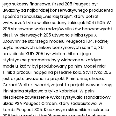
jego sukcesy finansowe. Przed 205 Peugeot był
uważany za najbardziej konserwatywnego producenta
spośród francuskiej „wielkiej trójki”, który potrafi
wytwarzać tylko wielkie sedany takie, jak 504 i 505. W
205 stosowano wiele rodzajów silników benzynowych i
diesli. W pierwszych 205 używano silnika typu X
„Douvrin” ze starszego modelu Peugeota 104. Później
użyto nowszych silników benzynowych serii TU, XU
oraz diesla XUD. 205 był wielkim hitem i jego
stylistyczne parametry były widoczne w każdym
modelu, który był produkowany po nim. Model miał
silnik z przodu i napęd na przednie koła. Stylistyka 205
jest często uważana za projekt Pininfarina, chociaż
Gerard Welter twierdzi, że jest to projekt wewnętrzny;
Pininfarina stylizowała tylko kabriolet. W pełni
niezależne zawieszenie wykorzystywało standardowy
układ PSA Peugeot Citroën, który zadebiutował w
kombi Peugeot 305. Kluczowym składnikiem sukcesu
205 były rozpórki MacPhersona z przodu i wahacze