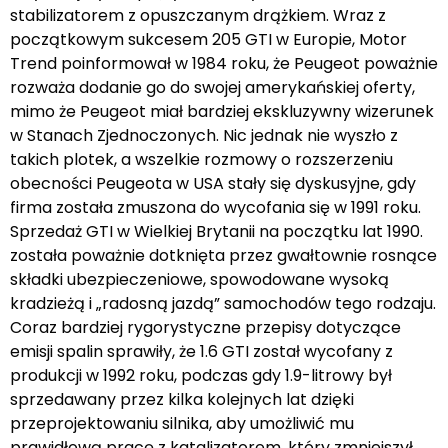
stabilizatorem z opuszczanym drążkiem. Wraz z
początkowym sukcesem 205 GTI w Europie, Motor
Trend poinformował w 1984 roku, że Peugeot poważnie
rozważa dodanie go do swojej amerykańskiej oferty,
mimo że Peugeot miał bardziej ekskluzywny wizerunek
w Stanach Zjednoczonych. Nic jednak nie wyszło z
takich plotek, a wszelkie rozmowy o rozszerzeniu
obecności Peugeota w USA stały się dyskusyjne, gdy
firma została zmuszona do wycofania się w 1991 roku.
Sprzedaż GTI w Wielkiej Brytanii na początku lat 1990.
została poważnie dotknięta przez gwałtownie rosnące
składki ubezpieczeniowe, spowodowane wysoką
kradzieżą i „radosną jazdą” samochodów tego rodzaju.
Coraz bardziej rygorystyczne przepisy dotyczące
emisji spalin sprawiły, że 1.6 GTI został wycofany z
produkcji w 1992 roku, podczas gdy 1.9-litrowy był
sprzedawany przez kilka kolejnych lat dzięki
przeprojektowaniu silnika, aby umożliwić mu
prawidłową pracę z katalizatorem, który zmniejszył