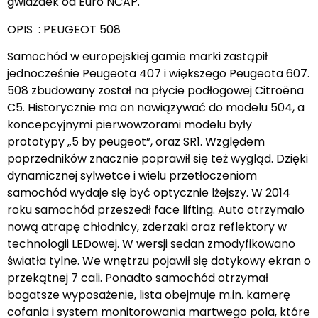
gwiazdek od Euro NCAP.
OPIS : PEUGEOT 508
Samochód w europejskiej gamie marki zastąpił
jednocześnie Peugeota 407 i większego Peugeota 607.
508 zbudowany został na płycie podłogowej Citroëna
C5. Historycznie ma on nawiązywać do modelu 504, a
koncepcyjnymi pierwowzorami modelu były
prototypy „5 by peugeot”, oraz SR1. Względem
poprzedników znacznie poprawił się też wygląd. Dzięki
dynamicznej sylwetce i wielu przetłoczeniom
samochód wydaje się być optycznie lżejszy. W 2014
roku samochód przeszedł face lifting. Auto otrzymało
nową atrapę chłodnicy, zderzaki oraz reflektory w
technologii LEDowej. W wersji sedan zmodyfikowano
światła tylne. We wnętrzu pojawił się dotykowy ekran o
przekątnej 7 cali. Ponadto samochód otrzymał
bogatsze wyposażenie, lista obejmuje m.in. kamerę
cofania i system monitorowania martwego pola, które