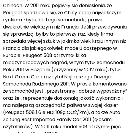
Chinach. W 2011 roku pojawiły się doniesienia, że
Peugeot spodziewa się, że Chiny będą największym
rynkiem zbytu dla tego samochodu, prawie
dwukrotnie większym niż Francja. Jeśli przewidywania
się sprawdzą, byłby to pierwszy raz, kiedy firma
sprzedała więcej sztuk w jakimkolwiek kraju innym niż
Francja dla jakiegokolwiek modelu dostępnego w
Europie. Peugeot 508 otrzymał kilka
międzynarodowych nagród, w tym tytuł Samochodu
Roku 2011 w Hiszpanii (przyznany w 2012 roku), tytuł
Next Green Car oraz tytuł Najlepszego Dużego
Samochodu Rodzinnego 2011. W prasie komentowano,
że samochód jest „przestronny i dobrze wyposażony”
oraz że „reprezentuje doskonałą jakość wykonania i
ma najlepszą oszczędność paliwa w swojej klasie”
(Peugeot 508 1.6 e HDi 109g CO2/km), a także Auto
Zeitung Best Imported Family Car 2011 (głosami
czytelników). W 2011 roku model 508 otrzymał pięć