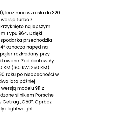
 l), lecz moc wzrosła do 320
 wersja turbo z
okrzyknięto najlepszym
m Typu 964. Dzięki
spodarka przechodziła
 „4” oznacza napęd na
pojler rozkładany przy
jektowane. Zadebiutowały
0 KM (180 kW; 250 KM).
1990 roku po nieobecności w
dwa lata później
 wersją modelu 911 z
dzane silnikiem Porsche
w Getrag „G50”. Oprócz
y i Lightweight.