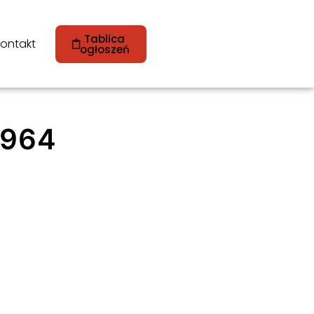
Tablica
ontakt
ogłoszeń
 964