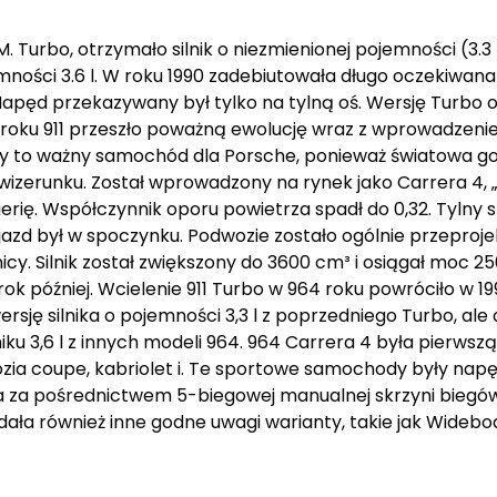
M. Turbo, otrzymało silnik o niezmienionej pojemności (3.3
emności 3.6 l. W roku 1990 zadebiutowała długo oczekiwana
Napęd przekazywany był tylko na tylną oś. Wersję Turbo 
roku 911 przeszło poważną ewolucję wraz z wprowadzenie
 to ważny samochód dla Porsche, ponieważ światowa go
 wizerunku. Został wprowadzony na rynek jako Carrera 4,
erię. Współczynnik oporu powietrza spadł do 0,32. Tylny s
ojazd był w spoczynku. Podwozie zostało ogólnie przepro
. Silnik został zwiększony do 3600 cm³ i osiągał moc 25
 rok później. Wcielenie 911 Turbo w 964 roku powróciło w 
ę silnika o pojemności 3,3 l z poprzedniego Turbo, ale 
u 3,6 l z innych modeli 964. 964 Carrera 4 była pierwszą
a coupe, kabriolet i. Te sportowe samochody były napę
oła za pośrednictwem 5-biegowej manualnej skrzyni biegó
dała również inne godne uwagi warianty, takie jak Widebod