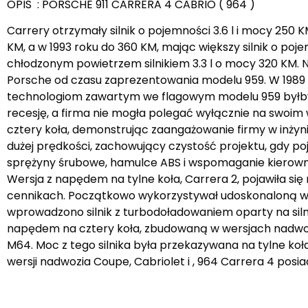
OPIS : PORSCHE 911 CARRERA 4 CABRIO ( 964 )
Carrery otrzymały silnik o pojemności 3.6 l i mocy 250 K
KM, a w 1993 roku do 360 KM, mając większy silnik o poj
chłodzonym powietrzem silnikiem 3.3 l o mocy 320 KM. 
Porsche od czasu zaprezentowania modelu 959. W 1989 
technologiom zawartym we flagowym modelu 959 byłby
recesję, a firma nie mogła polegać wyłącznie na swoim
cztery koła, demonstrując zaangażowanie firmy w inżyni
dużej prędkości, zachowujący czystość projektu, gdy p
sprężyny śrubowe, hamulce ABS i wspomaganie kierownicy
Wersja z napędem na tylne koła, Carrera 2, pojawiła się
cennikach. Początkowo wykorzystywał udoskonaloną wersj
wprowadzono silnik z turbodoładowaniem oparty na silnik
napędem na cztery koła, zbudowaną w wersjach nadwozi
M64. Moc z tego silnika była przekazywana na tylne k
wersji nadwozia Coupe, Cabriolet i , 964 Carrera 4 posia