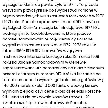
wyścigu Le Mans, co powtórzyło w 1971 r. To przede
wszystkim przyczynił się do zwycięstwa Porsche w
Międzynarodowych Mistrzostwach Markowych w 1970
i 1971 roku. Porsche opracowało model 917 z myślą o
wyścigach Can-Am, czego kulminacją było 917/30 z
podwójnym turbodoładowaniem, które jeszcze
bardziej zdominowało tę rolę. Kierowcy Porsche
wygrali mistrzostwa Can-Am w 1972 i 1973 roku. W
latach 1969-1975 917 kierowców wygrywało
mistrzostwa Interserie każdego roku. 12 marca 1969
roku na Salonie Samochodowym w Genewie
zaprezentowano 917 pomalowany na biało z zielonym
nosem i czarnym numerem 917. Krótka literatura na
temat samochodu wyszczególniała cenę gotówkową
140 000 marek, około 16 000 funtów według kursów
wymiany z epoki, czyli cenę około dziesięciu Porsche
911. Cena ta nie pokrywała kosztów rozwoju. 20
kwietnia szef sportów motorowych Porsche,