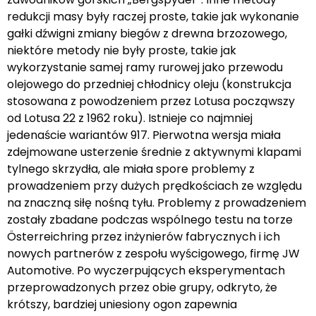
redukcji masy były raczej proste, takie jak wykonanie
gałki dźwigni zmiany biegów z drewna brzozowego,
niektóre metody nie były proste, takie jak
wykorzystanie samej ramy rurowej jako przewodu
olejowego do przedniej chłodnicy oleju (konstrukcja
stosowana z powodzeniem przez Lotusa począwszy
od Lotusa 22 z 1962 roku). Istnieje co najmniej
jedenaście wariantów 917. Pierwotna wersja miała
zdejmowane usterzenie średnie z aktywnymi klapami
tylnego skrzydła, ale miała spore problemy z
prowadzeniem przy dużych prędkościach ze względu
na znaczną siłę nośną tyłu. Problemy z prowadzeniem
zostały zbadane podczas wspólnego testu na torze
Österreichring przez inżynierów fabrycznych i ich
nowych partnerów z zespołu wyścigowego, firmę JW
Automotive. Po wyczerpujących eksperymentach
przeprowadzonych przez obie grupy, odkryto, że
krótszy, bardziej uniesiony ogon zapewnia