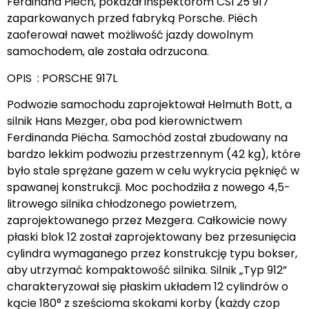
Ferdinand Piëch, pokazał inspektorom CSI 25 917
zaparkowanych przed fabryką Porsche. Piëch
zaoferował nawet możliwość jazdy dowolnym
samochodem, ale została odrzucona.
OPIS : PORSCHE 917L
Podwozie samochodu zaprojektował Helmuth Bott, a
silnik Hans Mezger, oba pod kierownictwem
Ferdinanda Piëcha. Samochód został zbudowany na
bardzo lekkim podwoziu przestrzennym (42 kg), które
było stale sprężane gazem w celu wykrycia pęknięć w
spawanej konstrukcji. Moc pochodziła z nowego 4,5-
litrowego silnika chłodzonego powietrzem,
zaprojektowanego przez Mezgera. Całkowicie nowy
płaski blok 12 został zaprojektowany bez przesunięcia
cylindra wymaganego przez konstrukcję typu bokser,
aby utrzymać kompaktowość silnika. Silnik „Typ 912”
charakteryzował się płaskim układem 12 cylindrów o
kącie 180° z sześcioma skokami korby (każdy czop