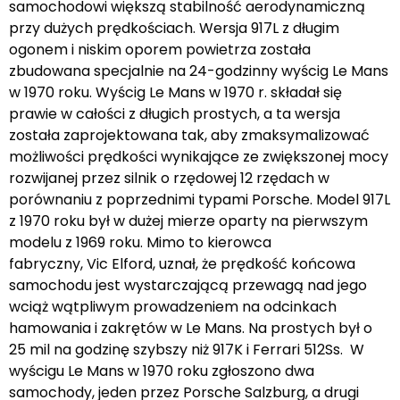
samochodowi większą stabilność aerodynamiczną
przy dużych prędkościach. Wersja 917L z długim
ogonem i niskim oporem powietrza została
zbudowana specjalnie na 24-godzinny wyścig Le Mans
w 1970 roku. Wyścig Le Mans w 1970 r. składał się
prawie w całości z długich prostych, a ta wersja
została zaprojektowana tak, aby zmaksymalizować
możliwości prędkości wynikające ze zwiększonej mocy
rozwijanej przez silnik o rzędowej 12 rzędach w
porównaniu z poprzednimi typami Porsche. Model 917L
z 1970 roku był w dużej mierze oparty na pierwszym
modelu z 1969 roku. Mimo to kierowca
fabryczny, Vic Elford, uznał, że prędkość końcowa
samochodu jest wystarczającą przewagą nad jego
wciąż wątpliwym prowadzeniem na odcinkach
hamowania i zakrętów w Le Mans. Na prostych był o
25 mil na godzinę szybszy niż 917K i Ferrari 512Ss. W
wyścigu Le Mans w 1970 roku zgłoszono dwa
samochody, jeden przez Porsche Salzburg, a drugi