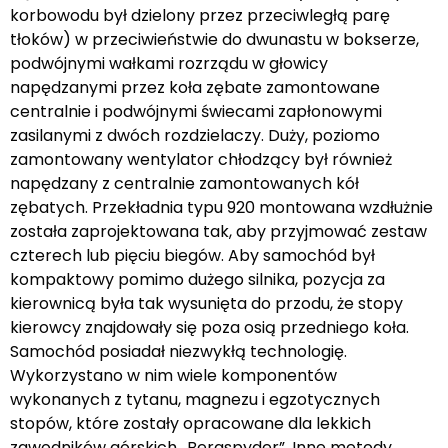
korbowodu był dzielony przez przeciwległą parę
tłoków) w przeciwieństwie do dwunastu w bokserze,
podwójnymi wałkami rozrządu w głowicy
napędzanymi przez koła zębate zamontowane
centralnie i podwójnymi świecami zapłonowymi
zasilanymi z dwóch rozdzielaczy. Duży, poziomo
zamontowany wentylator chłodzący był również
napędzany z centralnie zamontowanych kół
zębatych. Przekładnia typu 920 montowana wzdłużnie
została zaprojektowana tak, aby przyjmować zestaw
czterech lub pięciu biegów. Aby samochód był
kompaktowy pomimo dużego silnika, pozycja za
kierownicą była tak wysunięta do przodu, że stopy
kierowcy znajdowały się poza osią przedniego koła.
Samochód posiadał niezwykłą technologię.
Wykorzystano w nim wiele komponentów
wykonanych z tytanu, magnezu i egzotycznych
stopów, które zostały opracowane dla lekkich
zawodników górskich „Bergspyder”. Inne metody