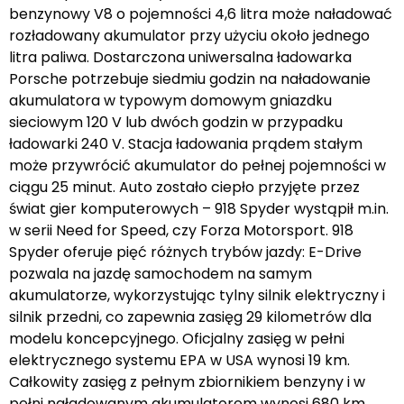
benzynowy V8 o pojemności 4,6 litra może naładować
rozładowany akumulator przy użyciu około jednego
litra paliwa. Dostarczona uniwersalna ładowarka
Porsche potrzebuje siedmiu godzin na naładowanie
akumulatora w typowym domowym gniazdku
sieciowym 120 V lub dwóch godzin w przypadku
ładowarki 240 V. Stacja ładowania prądem stałym
może przywrócić akumulator do pełnej pojemności w
ciągu 25 minut. Auto zostało ciepło przyjęte przez
świat gier komputerowych – 918 Spyder wystąpił m.in.
w serii Need for Speed, czy Forza Motorsport. 918
Spyder oferuje pięć różnych trybów jazdy: E-Drive
pozwala na jazdę samochodem na samym
akumulatorze, wykorzystując tylny silnik elektryczny i
silnik przedni, co zapewnia zasięg 29 kilometrów dla
modelu koncepcyjnego. Oficjalny zasięg w pełni
elektrycznego systemu EPA w USA wynosi 19 km.
Całkowity zasięg z pełnym zbiornikiem benzyny i w
pełni naładowanym akumulatorem wynosi 680 km