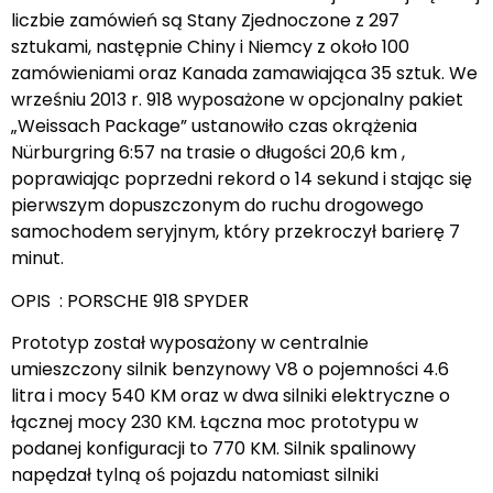
liczbie zamówień są Stany Zjednoczone z 297
sztukami, następnie Chiny i Niemcy z około 100
zamówieniami oraz Kanada zamawiająca 35 sztuk. We
wrześniu 2013 r. 918 wyposażone w opcjonalny pakiet
„Weissach Package” ustanowiło czas okrążenia
Nürburgring 6:57 na trasie o długości 20,6 km ,
poprawiając poprzedni rekord o 14 sekund i stając się
pierwszym dopuszczonym do ruchu drogowego
samochodem seryjnym, który przekroczył barierę 7
minut.
OPIS : PORSCHE 918 SPYDER
Prototyp został wyposażony w centralnie
umieszczony silnik benzynowy V8 o pojemności 4.6
litra i mocy 540 KM oraz w dwa silniki elektryczne o
łącznej mocy 230 KM. Łączna moc prototypu w
podanej konfiguracji to 770 KM. Silnik spalinowy
napędzał tylną oś pojazdu natomiast silniki