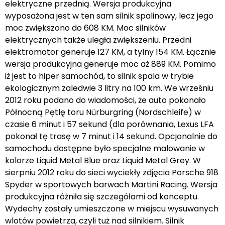
elektryczne przednią. Wersja produkcyjna
wyposażona jest w ten sam silnik spalinowy, lecz jego
moc zwiększono do 608 KM. Moc silników
elektrycznych także uległa zwiększeniu. Przedni
elektromotor generuje 127 KM, a tylny 154 KM. Łącznie
wersja produkcyjna generuje moc aż 889 KM. Pomimo
iż jest to hiper samochód, to silnik spala w trybie
ekologicznym zaledwie 3 litry na 100 km. We wrześniu
2012 roku podano do wiadomości, że auto pokonało
Północną Pętlę toru Nürburgring (Nordschleife) w
czasie 6 minut i 57 sekund (dla porównania, Lexus LFA
pokonał tę trasę w 7 minut i 14 sekund. Opcjonalnie do
samochodu dostępne było specjalne malowanie w
kolorze Liquid Metal Blue oraz Liquid Metal Grey. W
sierpniu 2012 roku do sieci wyciekły zdjęcia Porsche 918
Spyder w sportowych barwach Martini Racing. Wersja
produkcyjna różniła się szczegółami od konceptu.
Wydechy zostały umieszczone w miejscu wysuwanych
wlotów powietrza, czyli tuż nad silnikiem. Silnik