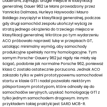
Dauerami, zajmując drugie miejsce w klasyfikacji
generalnej. Dauer 962 Le Mans prowadzony przez
Yannicka Dalmasa, Hurleya Haywooda i Mauro
Baldiego zwyciężył w klasyfikacji generalnej, podczas
gdy drugi samochód zespołu ukończył wyścig ze
stratą jednego okrążenia do trzeciego miejsca w
klasyfikacji generalnej. Wkrótce po tym wydarzeniu
ACO próbowało naprawić lukę w przepisach GT,
ustalając minimalny wymóg, aby samochody
produkcyjne spełniały normy homologacyjne. Tym
samym Porsche-Dauery 962 już nigdy nie miały się
ścigać, podobnie jak normalne Porsche 962, ponieważ
klasa C została ostatecznie porzucona. Jednak ACO
zakazało tylko w pełni prototypowemu samochodowi
startu w klasie GT1 i nadal pozwalało niektórym
półsportowym prototypom, które odnosiły się do
samochodów seryjnych, uzyskać homologację GT1 z
tylko jednym samochodem drogowym. Innym
przykładem takiej praktyki jest SARD MC8-R.