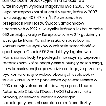
samochodem produkcyjnym na świecie” we
wrześniowym wydaniu magazynu Evo z 2003 roku.
Jego następcą został Bugatti Veyron, który w 2007
roku osiągnął 408,47 km/h. Po zmianach w
przepisach Mistrzostw Świata Samochodów
Sportowych w 1992 r., w wyniku których liczba Porsche
962 zmniejszyła się w Europie, w tym w 24-godzinnym
wyścigu Le Mans, Porsche szukało sposobów na
kontynuowanie wysiłków w zakresie samochodów
sportowych. Chociaż 962 nadal były legalne w Le
Mans, samochody te podlegały nowszym przepisom
technicznym, które negatywnie wpłynęły na ich osiągi,
co w konsekwencji doprowadziło do tego, że przestały
być konkurencyjne wobec obecnych czołówek w
swojej klasie. Wraz z ponownym wprowadzeniem w
1993 r. seryjnych samochodów typu grand tourer,
Automobile Club de l’Ouest (ACO) stworzył lukę
prawną, ponieważ w ramach wymagań
homologacyjnych nie ustalono określonej liczby