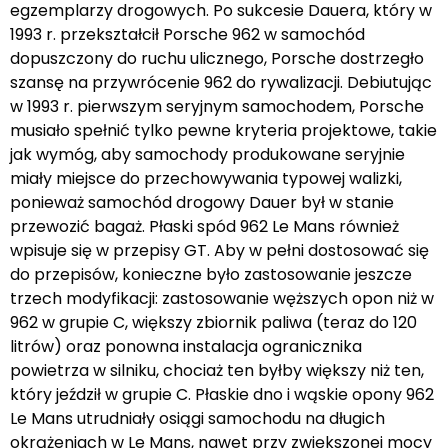
egzemplarzy drogowych. Po sukcesie Dauera, który w
1993 r. przekształcił Porsche 962 w samochód
dopuszczony do ruchu ulicznego, Porsche dostrzegło
szansę na przywrócenie 962 do rywalizacji. Debiutując
w 1993 r. pierwszym seryjnym samochodem, Porsche
musiało spełnić tylko pewne kryteria projektowe, takie
jak wymóg, aby samochody produkowane seryjnie
miały miejsce do przechowywania typowej walizki,
ponieważ samochód drogowy Dauer był w stanie
przewozić bagaż. Płaski spód 962 Le Mans również
wpisuje się w przepisy GT. Aby w pełni dostosować się
do przepisów, konieczne było zastosowanie jeszcze
trzech modyfikacji: zastosowanie węższych opon niż w
962 w grupie C, większy zbiornik paliwa (teraz do 120
litrów) oraz ponowna instalacja ogranicznika
powietrza w silniku, chociaż ten byłby większy niż ten,
który jeździł w grupie C. Płaskie dno i wąskie opony 962
Le Mans utrudniały osiągi samochodu na długich
okrążeniach w Le Mans, nawet przy zwiększonej mocy