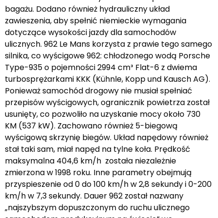
bagażu. Dodano również hydrauliczny układ
zawieszenia, aby spełnić niemieckie wymagania
dotyczące wysokości jazdy dla samochodów
ulicznych. 962 Le Mans korzysta z prawie tego samego
silnika, co wyścigowe 962: chłodzonego wodą Porsche
Type-935 o pojemności 2994 cm³ Flat-6 z dwiema
turbosprężarkami KKK (Kühnle, Kopp und Kausch AG).
Ponieważ samochód drogowy nie musiał spełniać
przepisów wyścigowych, ogranicznik powietrza został
usunięty, co pozwoliło na uzyskanie mocy około 730
KM (537 kW). Zachowano również 5-biegową
wyścigową skrzynię biegów. Układ napędowy również
stał taki sam, miał napęd na tylne koła. Prędkość
maksymalna 404,6 km/h została niezależnie
zmierzona w 1998 roku. Inne parametry obejmują
przyspieszenie od 0 do 100 km/h w 2,8 sekundy i 0-200
km/h w 7,3 sekundy. Dauer 962 został nazwany
„najszybszym dopuszczonym do ruchu ulicznego