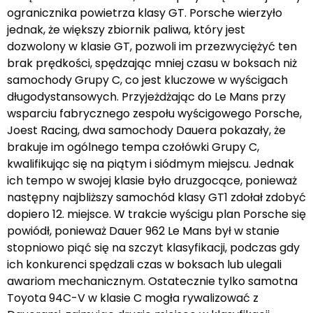
ogranicznika powietrza klasy GT. Porsche wierzyło
jednak, że większy zbiornik paliwa, który jest
dozwolony w klasie GT, pozwoli im przezwyciężyć ten
brak prędkości, spędzając mniej czasu w boksach niż
samochody Grupy C, co jest kluczowe w wyścigach
długodystansowych. Przyjeżdżając do Le Mans przy
wsparciu fabrycznego zespołu wyścigowego Porsche,
Joest Racing, dwa samochody Dauera pokazały, że
brakuje im ogólnego tempa czołówki Grupy C,
kwalifikując się na piątym i siódmym miejscu. Jednak
ich tempo w swojej klasie było druzgocące, ponieważ
następny najbliższy samochód klasy GT1 zdołał zdobyć
dopiero 12. miejsce. W trakcie wyścigu plan Porsche się
powiódł, ponieważ Dauer 962 Le Mans był w stanie
stopniowo piąć się na szczyt klasyfikacji, podczas gdy
ich konkurenci spędzali czas w boksach lub ulegali
awariom mechanicznym. Ostatecznie tylko samotna
Toyota 94C-V w klasie C mogła rywalizować z