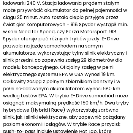
ładowarki 240 V. Stacja ładowania prądem stałym
może przywrócić akumulator do pełnej pojemności w
ciągu 25 minut. Auto zostało ciepło przyjęte przez
świat gier komputerowych – 918 Spyder wystąpił m.in.
w serii Need for Speed, czy Forza Motorsport. 918
Spyder oferuje pięć różnych trybów jazdy: E-Drive
pozwala na jazdę samochodem na samym
akumulatorze, wykorzystując tylny silnik elektryczny i
silnik przedni, co zapewnia zasięg 29 kilometrów dla
modelu koncepcyjnego. Oficjalny zasięg w pełni
elektrycznego systemu EPA w USA wynosi 19 km.
Całkowity zasięg z pełnym zbiornikiem benzyny i w
pełni naładowanym akumulatorem wynosi 680 km
według testów EPA. W trybie E-Drive samochód może
osiągnąć maksymalną prędkość 150 km/h. Dwa tryby
hybrydowe (Hybrid i Race) wykorzystują zarówno
silnik, jak i silniki elektryczne, aby zapewnić pożądany
poziom ekonomii i osiągów. W trybie Race przycisk
push-to-pass inicjuje ustawienie Hot Lap, które