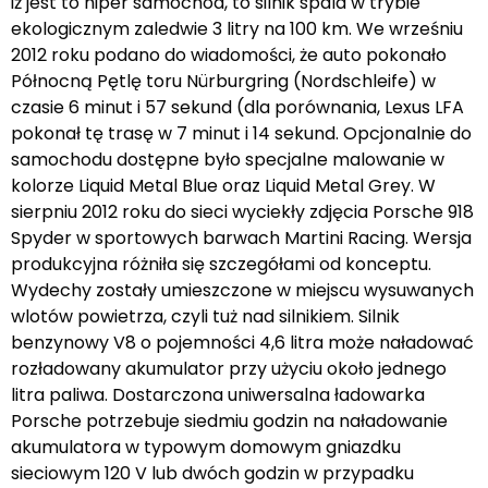
iż jest to hiper samochód, to silnik spala w trybie
ekologicznym zaledwie 3 litry na 100 km. We wrześniu
2012 roku podano do wiadomości, że auto pokonało
Północną Pętlę toru Nürburgring (Nordschleife) w
czasie 6 minut i 57 sekund (dla porównania, Lexus LFA
pokonał tę trasę w 7 minut i 14 sekund. Opcjonalnie do
samochodu dostępne było specjalne malowanie w
kolorze Liquid Metal Blue oraz Liquid Metal Grey. W
sierpniu 2012 roku do sieci wyciekły zdjęcia Porsche 918
Spyder w sportowych barwach Martini Racing. Wersja
produkcyjna różniła się szczegółami od konceptu.
Wydechy zostały umieszczone w miejscu wysuwanych
wlotów powietrza, czyli tuż nad silnikiem. Silnik
benzynowy V8 o pojemności 4,6 litra może naładować
rozładowany akumulator przy użyciu około jednego
litra paliwa. Dostarczona uniwersalna ładowarka
Porsche potrzebuje siedmiu godzin na naładowanie
akumulatora w typowym domowym gniazdku
sieciowym 120 V lub dwóch godzin w przypadku