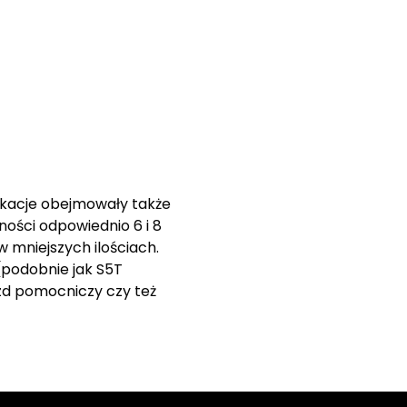
ikacje obejmowały także
ności odpowiednio 6 i 8
w mniejszych ilościach.
(podobnie jak S5T
zd pomocniczy czy też