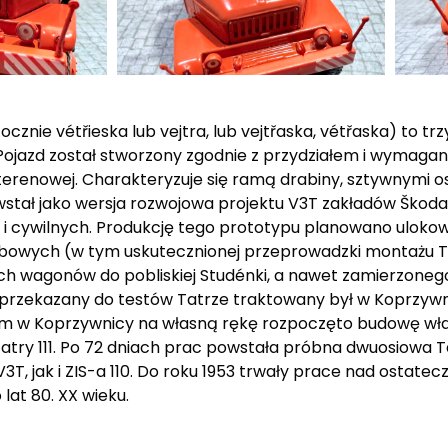
znie vétřieska lub vejtra, lub vejtřaska, vétřaska) to t
Pojazd został stworzony zgodnie z przydziałem i wymagan
terenowej. Charakteryzuje się ramą drabiny, sztywnymi o
ał jako wersja rozwojowa projektu V3T zakładów Škoda. 
i cywilnych. Produkcję tego prototypu planowano uloko
bowych (w tym uskutecznionej przeprowadzki montażu T
wych wagonów do pobliskiej Studénki, a nawet zamierzon
) przekazany do testów Tatrze traktowany był w Koprzywni
tym w Koprzywnicy na własną rękę rozpoczęto budowę wł
try 111. Po 72 dniach prac powstała próbna dwuosiowa Ta
 jak i ZIS-a 110. Do roku 1953 trwały prace nad ostate
at 80. XX wieku.