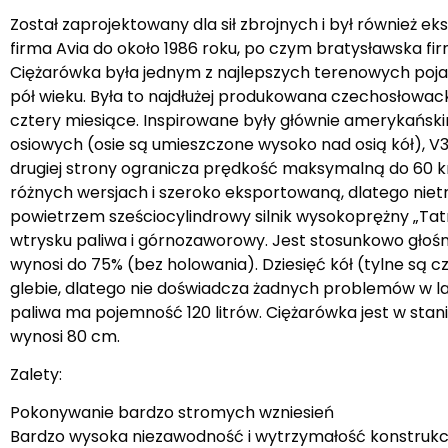
Został zaprojektowany dla sił zbrojnych i był również 
firma Avia do około 1986 roku, po czym bratysławska f
Ciężarówka była jednym z najlepszych terenowych poj
pół wieku. Była to najdłużej produkowana czechosłowack
cztery miesiące. Inspirowane były głównie amerykański
osiowych (osie są umieszczone wysoko nad osią kół), V3
drugiej strony ogranicza prędkość maksymalną do 60 km
różnych wersjach i szeroko eksportowaną, dlatego nietr
powietrzem sześciocylindrowy silnik wysokoprężny „Tatr
wtrysku paliwa i górnozaworowy. Jest stosunkowo głoś
wynosi do 75% (bez holowania). Dziesięć kół (tylne są
glebie, dlatego nie doświadcza żadnych problemów w las
paliwa ma pojemność 120 litrów. Ciężarówka jest w st
wynosi 80 cm.
Zalety:
Pokonywanie bardzo stromych wzniesień
Bardzo wysoka niezawodność i wytrzymałość konstrukcj