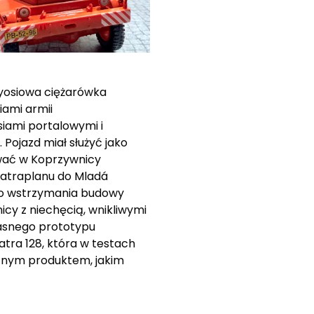
rzyosiowa ciężarówka
iami armii
siami portalowymi i
Pojazd miał służyć jako
wać w Koprzywnicy
atraplanu do Mladá
ego wstrzymania budowy
cy z niechęcią, wnikliwymi
asnego prototypu
tra 128, która w testach
cznym produktem, jakim