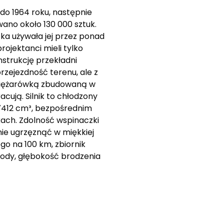
do 1964 roku, następnie
ano około 130 000 sztuk.
a używała jej przez ponad
ojektanci mieli tylko
strukcję przekładni
rzejezdność terenu, ale z
ą ciężarówką zbudowaną w
cują. Silnik to chłodzony
i 7412 cm³, bezpośrednim
ach. Zdolność wspinaczki
nie ugrzęznąć w miękkiej
go na 100 km, zbiornik
kody, głębokość brodzenia