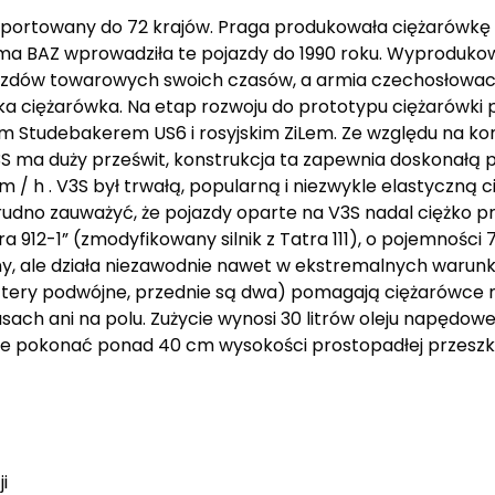
eksportowany do 72 krajów. Praga produkowała ciężarówkę 
irma BAZ wprowadziła te pojazdy do 1990 roku. Wyprodukow
azdów towarowych swoich czasów, a armia czechosłowack
a ciężarówka. Na etap rozwoju do prototypu ciężarówki pr
m Studebakerem US6 i rosyjskim ZiLem. Ze względu na kon
S ma duży prześwit, konstrukcja ta zapewnia doskonałą p
 / h . V3S był trwałą, popularną i niezwykle elastyczn
udno zauważyć, że pojazdy oparte na V3S nadal ciężko pra
a 912-1” (zmodyfikowany silnik z Tatra 111), o pojemnośc
ny, ale działa niezawodnie nawet w ekstremalnych warunk
 cztery podwójne, przednie są dwa) pomagają ciężarówce 
ach ani na polu. Zużycie wynosi 30 litrów oleju napędowe
anie pokonać ponad 40 cm wysokości prostopadłej przesz
i