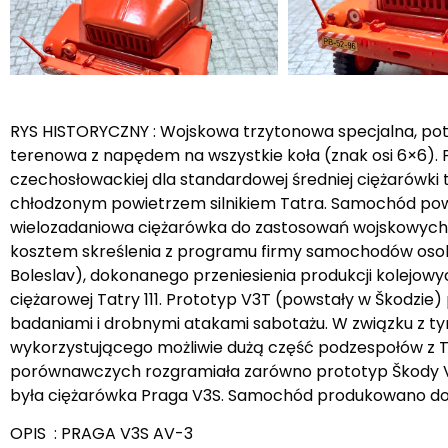
RYS HISTORYCZNY : Wojskowa trzytonowa specjalna, potoc
terenowa z napędem na wszystkie koła (znak osi 6×6). 
czechosłowackiej dla standardowej średniej ciężarówki 
chłodzonym powietrzem silnikiem Tatra. Samochód powst
wielozadaniowa ciężarówka do zastosowań wojskowych 
kosztem skreślenia z programu firmy samochodów oso
Boleslav), dokonanego przeniesienia produkcji kolejo
ciężarowej Tatry 111. Prototyp V3T (powstały w Škodzie
badaniami i drobnymi atakami sabotażu. W związku z 
wykorzystującego możliwie dużą część podzespołów z Ta
porównawczych rozgramiała zarówno prototyp Škody V3T,
była ciężarówka Praga V3S. Samochód produkowano do l
OPIS : PRAGA V3S AV-3