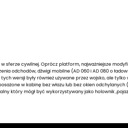
w sferze cywilnej. Oprócz platform, najważniejsze modyf
zenia odchodów, dźwigi mobilne (AD 060 i AD 080 o ładow
z tych wersji były również używane przez wojsko, ale tylko 
 wyposażone w kabinę bez włazu lub bez okien odchylanych 
alny który mógł być wykorzystywany jako holownik ,poja