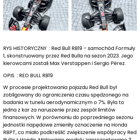
RYS HISTORYCZNY : Red Bull RB19 – samochód Formuły
1, skonstruowany przez Red Bulla na sezon 2023. Jego
kierowcami zostali Max Verstappen i Sergio Pérez.
OPIS : RED BULL RB19
W procesie projektowania pojazdu Red Bull był
zobligowany do ograniczenia czasu spędzonego na
badania w tunelu aerodynamicznym o 7%. Była to
jedna z kar za naruszenie przez zespół limitów
finansowych. W porównaniu do poprzedniego sezonu
jednostki napędowe zmieniły oznaczenie na Honda
RBPT, co miało podkreślić zwiększenie współpracy Red
Bulla z Hondą. Malowanie modelu zaprezentowano 3