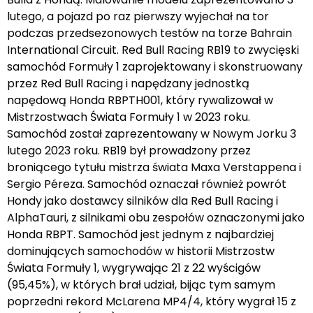
lutego, a pojazd po raz pierwszy wyjechał na tor
podczas przedsezonowych testów na torze Bahrain
International Circuit. Red Bull Racing RB19 to zwycięski
samochód Formuły 1 zaprojektowany i skonstruowany
przez Red Bull Racing i napędzany jednostką
napędową Honda RBPTH001, który rywalizował w
Mistrzostwach Świata Formuły 1 w 2023 roku.
Samochód został zaprezentowany w Nowym Jorku 3
lutego 2023 roku. RB19 był prowadzony przez
broniącego tytułu mistrza świata Maxa Verstappena i
Sergio Péreza. Samochód oznaczał również powrót
Hondy jako dostawcy silników dla Red Bull Racing i
AlphaTauri, z silnikami obu zespołów oznaczonymi jako
Honda RBPT. Samochód jest jednym z najbardziej
dominujących samochodów w historii Mistrzostw
Świata Formuły 1, wygrywając 21 z 22 wyścigów
(95,45%), w których brał udział, bijąc tym samym
poprzedni rekord McLarena MP4/4, który wygrał 15 z