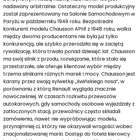
nadawany arbitralnie. Ostateczny model produkcyjny
został zaprezentowany na Salonie Samochodowym w
Paryżu w październiku 1949 roku. Bezpośredni
konkurent modelu Chausson APH1 z 1948 roku, walka
między dwoma producentami nie była już tylko
konkurencją, ale szybko przerodziła się w zaciętą
rywalizację, która trwała ponad dziesięć lat. Chausson
ma swój silnik z przodu, rozwiązanie, które stało się
przestarzałe, ale oferuje klientowi wybór między
trzema silnikami różnych marek i mocy. Chausson jest
karany przez swoją sylwetkę „świńskiego nosa”, w
porównaniu z którą Renault wygląda znacznie
nowocześniej. W czasach rozkwitu przewozów
autokarowych, gdy samochody osobowe wyjeżdżały z
zatłoczonych stacji, przewoźnicy często składali
zamówienia, nawet nie wypróbowując modelu,
przynajmniej ci, którzy nie okazywali wrogości wobec
znacjonalizowanej marki. Dostęp do fotela kierowcy