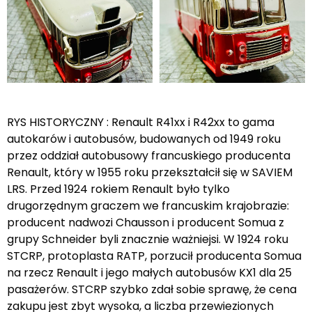
RYS HISTORYCZNY : Renault R41xx i R42xx to gama
autokarów i autobusów, budowanych od 1949 roku
przez oddział autobusowy francuskiego producenta
Renault, który w 1955 roku przekształcił się w SAVIEM
LRS. Przed 1924 rokiem Renault było tylko
drugorzędnym graczem we francuskim krajobrazie:
producent nadwozi Chausson i producent Somua z
grupy Schneider byli znacznie ważniejsi. W 1924 roku
STCRP, protoplasta RATP, porzucił producenta Somua
na rzecz Renault i jego małych autobusów KX1 dla 25
pasażerów. STCRP szybko zdał sobie sprawę, że cena
zakupu jest zbyt wysoka, a liczba przewiezionych