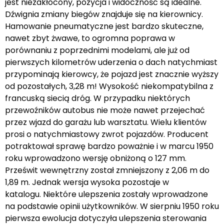
jest niezakłócony, pozycja i widoczność są idealne.
Dźwignia zmiany biegów znajduje się na kierownicy.
Hamowanie pneumatyczne jest bardzo skuteczne,
nawet zbyt żwawe, to ogromna poprawa w
porównaniu z poprzednimi modelami, ale już od
pierwszych kilometrów uderzenia o dach natychmiast
przypominają kierowcy, że pojazd jest znacznie wyższy
od pozostałych, 3,28 m! Wysokość niekompatybilna z
francuską siecią dróg. W przypadku niektórych
przewoźników autobus nie może nawet przejechać
przez wjazd do garażu lub warsztatu. Wielu klientów
prosi o natychmiastowy zwrot pojazdów. Producent
potraktował sprawę bardzo poważnie i w marcu 1950
roku wprowadzono wersję obniżoną o 127 mm.
Prześwit wewnętrzny został zmniejszony z 2,06 m do
1,89 m. Jednak wersja wysoka pozostaje w
katalogu. Niektóre ulepszenia zostały wprowadzone
na podstawie opinii użytkowników. W sierpniu 1950 roku
pierwsza ewolucja dotyczyła ulepszenia sterowania