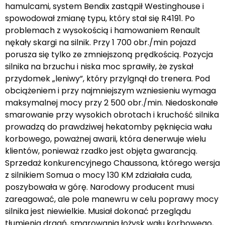
hamulcami, system Bendix zastąpił Westinghouse i
spowodował zmianę typu, który stał się R4191. Po
problemach z wysokością i hamowaniem Renault
nękały skargi na silnik. Przy 1 700 obr./min pojazd
porusza się tylko ze zmniejszoną prędkością. Pozycja
silnika na brzuchu i niska moc sprawiły, że zyskał
przydomek „leniwy”, który przylgnął do trenera. Pod
obciążeniem i przy najmniejszym wzniesieniu wymaga
maksymalnej mocy przy 2 500 obr./min. Niedoskonałe
smarowanie przy wysokich obrotach i kruchość silnika
prowadzą do prawdziwej hekatomby pęknięcia wału
korbowego, poważnej awarii, która denerwuje wielu
klientów, ponieważ rzadko jest objęta gwarancją.
Sprzedaż konkurencyjnego Chaussona, którego wersja
z silnikiem Somua o mocy 130 KM zdziałała cuda,
poszybowała w górę. Narodowy producent musi
zareagować, ale pole manewru w celu poprawy mocy
silnika jest niewielkie. Musiał dokonać przeglądu
tłumienia drgań, smarowania łożysk wału korbowego,