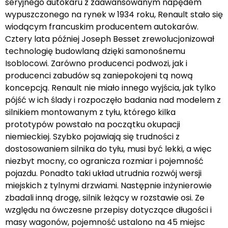
seryjnego autokaru z zaawansowanym napędem
wypuszczonego na rynek w 1934 roku, Renault stało się
wiodącym francuskim producentem autokarów.
Cztery lata później Joseph Besset zrewolucjonizował
technologię budowlaną dzięki samonośnemu
Isoblocowi. Zarówno producenci podwozi, jak i
producenci zabudów są zaniepokojeni tą nową
koncepcją. Renault nie miało innego wyjścia, jak tylko
pójść w ich ślady i rozpoczęło badania nad modelem z
silnikiem montowanym z tyłu, którego kilka
prototypów powstało na początku okupacji
niemieckiej. Szybko pojawiają się trudności z
dostosowaniem silnika do tyłu, musi być lekki, a więc
niezbyt mocny, co ogranicza rozmiar i pojemność
pojazdu. Ponadto taki układ utrudnia rozwój wersji
miejskich z tylnymi drzwiami. Następnie inżynierowie
zbadali inną drogę, silnik leżący w rozstawie osi. Ze
względu na ówczesne przepisy dotyczące długości i
masy wagonów, pojemność ustalono na 45 miejsc