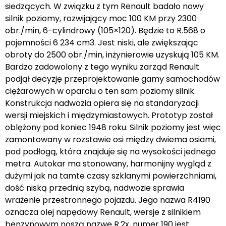
siedzących. W związku z tym Renault badało nowy
silnik poziomy, rozwijający moc 100 KM przy 2300
obr./min, 6-cylindrowy (105×120). Będzie to R.568 o
pojemności 6 234 cm3. Jest niski, ale zwiększając
obroty do 2500 obr./min, inżynierowie uzyskują 105 KM.
Bardzo zadowolony z tego wyniku zarząd Renault
podjął decyzję przeprojektowanie gamy samochodów
ciężarowych w oparciu o ten sam poziomy silnik.
Konstrukcja nadwozia opiera się na standaryzacji
wersji miejskich i międzymiastowych. Prototyp został
oblężony pod koniec 1948 roku. Silnik poziomy jest więc
zamontowany w rozstawie osi między dwiema osiami,
pod podłogą, która znajduje się na wysokości jednego
metra. Autokar ma stonowany, harmonijny wygląd z
dużymi jak na tamte czasy szklanymi powierzchniami,
dość niską przednią szybą, nadwozie sprawia
wrażenie przestronnego pojazdu. Jego nazwa R4190
oznacza olej napędowy Renault, wersje z silnikiem
benzynowym noszą nazwę R.2x, numer 190 jest