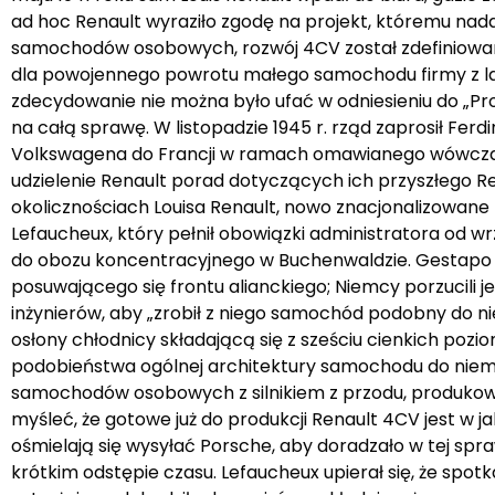
ad hoc Renault wyraziło zgodę na projekt, któremu nad
samochodów osobowych, rozwój 4CV został zdefiniowany 
dla powojennego powrotu małego samochodu firmy z l
zdecydowanie nie można było ufać w odniesieniu do „Pro
na całą sprawę. W listopadzie 1945 r. rząd zaprosił Fer
Volkswagena do Francji w ramach omawianego wówczas p
udzielenie Renault porad dotyczących ich przyszłego 
okolicznościach Louisa Renault, nowo znacjonalizowane 
Lefaucheux, który pełnił obowiązki administratora od w
do obozu koncentracyjnego w Buchenwaldzie. Gestapo p
posuwającego się frontu alianckiego; Niemcy porzucili j
inżynierów, aby „zrobił z niego samochód podobny do ni
osłony chłodnicy składającą się z sześciu cienkich p
podobieństwa ogólnej architektury samochodu do nie
samochodów osobowych z silnikiem z przodu, produkowa
myśleć, że gotowe już do produkcji Renault 4CV jest w j
ośmielają się wysyłać Porsche, aby doradzało w tej spra
krótkim odstępie czasu. Lefaucheux upierał się, że spo