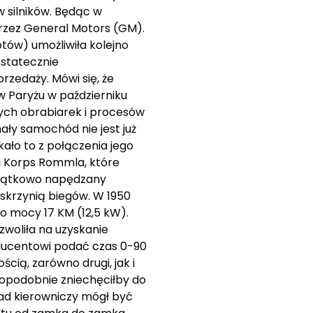
 silników. Będąc w
przez General Motors (GM).
tów) umożliwiła kolejno
ostatecznie
rzedaży. Mówi się, że
w Paryżu w październiku
ych obrabiarek i procesów
ły samochód nie jest już
ało to z połączenia jego
ka Korps Rommla, które
oczątkowo napędzany
skrzynią biegów. W 1950
 o mocy 17 KM (12,5 kW).
woliła na uzyskanie
ducentowi podać czas 0-90
cią, zarówno drugi, jak i
dopodobnie zniechęciłby do
ład kierowniczy mógł być