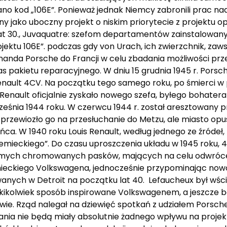
ano kod „106E”. Ponieważ jednak Niemcy zabronili prac 
jako uboczny projekt o niskim priorytecie z projektu o
at 30., Juvaquatre: szefom departamentów zainstalowa
jektu 106E”. podczas gdy von Urach, ich zwierzchnik, zaw
dinanda Porsche do Francji w celu zbadania możliwości prz
akietu reparacyjnego. W dniu 15 grudnia 1945 r. Porsc
Renault 4CV. Na początku tego samego roku, po śmierci w
Renault oficjalnie zyskało nowego szefa, byłego bohatera
rześnia 1944 roku. W czerwcu 1944 r. został aresztowany 
rzewiozło go na przesłuchanie do Metzu, ale miasto opu
eńca. W 1940 roku Louis Renault, według jednego ze źródeł
emieckiego”. Do czasu uproszczenia układu w 1945 roku, 
oziomych chromowanych pasków, mających na celu odwróc
mieckiego Volkswagena, jednocześnie przypominając no
nych w Detroit na początku lat 40. Lefaucheux był wści
akikolwiek sposób inspirowane Volkswagenem, a jeszcze bar
wie. Rząd nalegał na dziewięć spotkań z udziałem Porsche
tkania nie będą miały absolutnie żadnego wpływu na proje