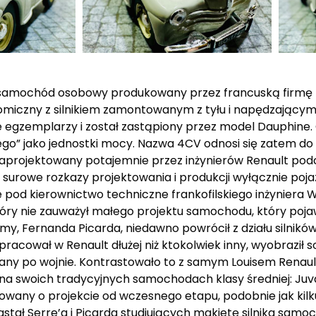
 samochód osobowy produkowany przez francuską firmę R
miczny z silnikiem zamontowanym z tyłu i napędzającym t
e egzemplarzy i został zastąpiony przez model Dauphine.
ego” jako jednostki mocy. Nazwa 4CV odnosi się zatem d
aprojektowany potajemnie przez inżynierów Renault podc
ał surowe rozkazy projektowania i produkcji wyłącznie poj
 pod kierownictwo techniczne frankofilskiego inżyniera 
óry nie zauważył małego projektu samochodu, który pojawił
y, Fernanda Picarda, niedawno powrócił z działu silników
racował w Renault dłużej niż ktokolwiek inny, wyobraził 
y po wojnie. Kontrastowało to z samym Louisem Renault,
 na swoich tradycyjnych samochodach klasy średniej: Juv
rmowany o projekcie od wczesnego etapu, podobnie jak kilk
zastał Serre’a i Picarda studiujących makietę silnika sam