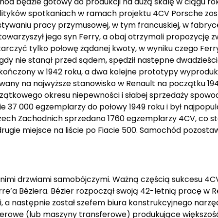
hód będzie gotowy do produkcji na dużą skalę w ciągu ro
olityków spotkaniach w ramach projektu 4CV Porsche zos
stywaniu pracy przymusowej, w tym francuskiej, w fabry
warzyszył jego syn Ferry, a obaj otrzymali propozycję z
arczyć tylko połowę żądanej kwoty, w wyniku czego Ferr
gdy nie stanął przed sądem, spędził następne dwadzieści
ał ukończony w 1942 roku, a dwa kolejne prototypy wyprod
nowany na najwyższe stanowisko w Renault na początku 19
oczątkowego okresu niepewności i słabej sprzedaży spo
zbie 37 000 egzemplarzy do połowy 1949 roku i był najpo
mczech Zachodnich sprzedano 1760 egzemplarzy 4CV, co s
gie miejsce na liście po Fiacie 500. Samochód pozostaw
ednimi drzwiami samobójczymi. Ważną częścią sukcesu 4
e’a Béziera. Bézier rozpoczął swoją 42-letnią pracę w R
, a następnie został szefem biura konstrukcyjnego narzęd
ransferowe (lub maszyny transferowe) produkujące większ