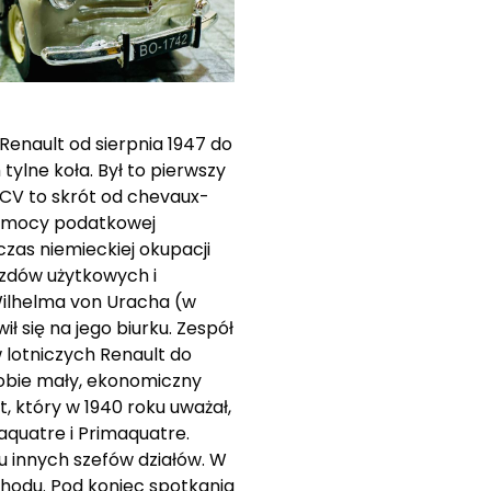
enault od sierpnia 1947 do
ylne koła. Był to pierwszy
 CV to skrót od chevaux-
o mocy podatkowej
zas niemieckiej okupacji
azdów użytkowych i
Wilhelma von Uracha (w
 się na jego biurku. Zespół
 lotniczych Renault do
sobie mały, ekonomiczny
 który w 1940 roku uważał,
aquatre i Primaquatre.
u innych szefów działów. W
ochodu. Pod koniec spotkania