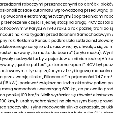
arzędziami roboczymi przeznaczonymi do obróbki bloków
i udoskonalił zasadę automatu, wprowadzoną przed wojną 
 i głowicami elektromagnetycznymi (poprzednikami robo
rzenoszenie części z jednej stacji na drugą. 4CV został 
odowym w Paryżu w 1946 roku, a rok później trafił do sp
llancourt na kilka tygodni przed Salonem Samochodowym 
ny rok. Reklama Renault podkreślała setki zainstalowan
kowanego seryjnie od czasów wojny, chwaląc się, że ma
ostał nazwany „La motte de beurre” (bryła masła); Wynik
stywały nadwyżki farby z pojazdów armii niemieckiej Afri
 nazywany „quatre pattes”, „czterema łapami”. 4CV był p
montowanym z tyłu, sprzężonym z trzybiegową manualną 
 przez wersję silnika „Billancourt” o pojemności 747 cm³
(16 kW), ponieważ zwiększona liczba oktanów paliwa poz
ską masą samochodu wynoszącą 620 kg , co pozwoliło pro
niżej 100 km/h. Silnik wyróżniał się również elastycznoś
100 km/h. Brak synchronizacji na pierwszym biegu praw
ejsca spoczynku. Tylne mocowanie silnika oznaczało, że uk