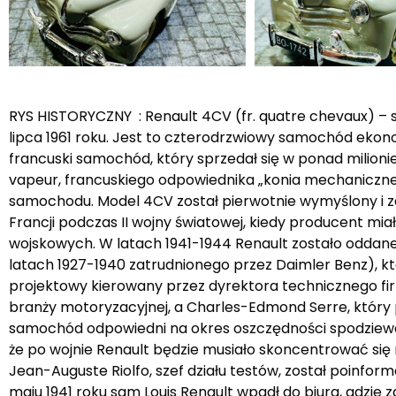
RYS HISTORYCZNY : Renault 4CV (fr. quatre chevaux) –
lipca 1961 roku. Jest to czterodrzwiowy samochód ekono
francuski samochód, który sprzedał się w ponad milioni
vapeur, francuskiego odpowiednika „konia mechaniczn
samochodu. Model 4CV został pierwotnie wymyślony i z
Francji podczas II wojny światowej, kiedy producent mi
wojskowych. W latach 1941-1944 Renault zostało oddane
latach 1927-1940 zatrudnionego przez Daimler Benz), kt
projektowy kierowany przez dyrektora technicznego firm
branży motoryzacyjnej, a Charles-Edmond Serre, który p
samochód odpowiedni na okres oszczędności spodziewan
że po wojnie Renault będzie musiało skoncentrować się
Jean-Auguste Riolfo, szef działu testów, został poinfo
maju 1941 roku sam Louis Renault wpadł do biura, gdzie 