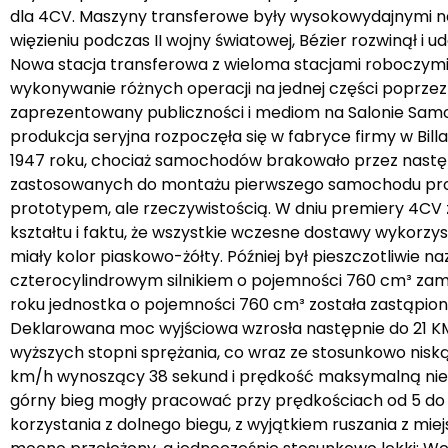
dla 4CV. Maszyny transferowe były wysokowydajnymi n
więzieniu podczas II wojny światowej, Bézier rozwinął 
Nowa stacja transferowa z wieloma stacjami roboczymi
wykonywanie różnych operacji na jednej części poprzez p
zaprezentowany publiczności i mediom na Salonie Samoch
produkcja seryjna rozpoczęła się w fabryce firmy w Bi
1947 roku, chociaż samochodów brakowało przez następ
zastosowanych do montażu pierwszego samochodu produ
prototypem, ale rzeczywistością. W dniu premiery 4CV z
kształtu i faktu, że wszystkie wczesne dostawy wykorzy
miały kolor piaskowo-żółty. Później był pieszczotliwie
czterocylindrowym silnikiem o pojemności 760 cm³ za
roku jednostka o pojemności 760 cm³ została zastąpiona
Deklarowana moc wyjściowa wzrosła następnie do 21 KM 
wyższych stopni sprężania, co wraz ze stosunkowo ni
km/h wynoszący 38 sekund i prędkość maksymalną nieco po
górny bieg mogły pracować przy prędkościach od 5 do 
korzystania z dolnego biegu, z wyjątkiem ruszania z mi