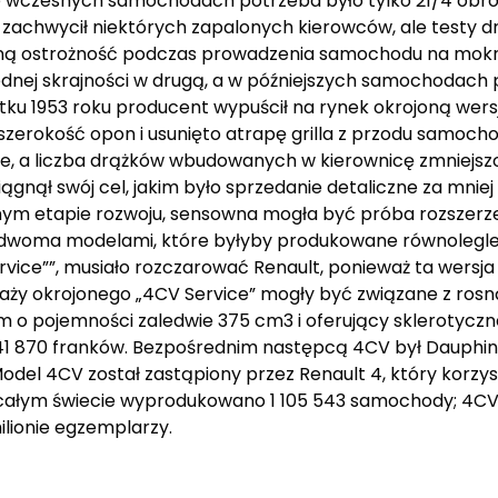
We wczesnych samochodach potrzeba było tylko 21/4 obr
a zachwycił niektórych zapalonych kierowców, ale testy
lną ostrożność podczas prowadzenia samochodu na mokr
ednej skrajności w drugą, a w późniejszych samochodach 
tku 1953 roku producent wypuścił na rynek okrojoną wer
 szerokość opon i usunięto atrapę grilla z przodu samo
e, a liczba drążków wbudowanych w kierownicę zmniejsz
ął swój cel, jakim było sprzedanie detaliczne za mniej
nym etapie rozwoju, sensowna mogła być próba rozszerz
 dwoma modelami, które byłyby produkowane równolegle pr
rvice””, musiało rozczarować Renault, ponieważ ta wersj
daży okrojonego „4CV Service” mogły być związane z ros
m o pojemności zaledwie 375 cm3 i oferujący sklerotyczne
 341 870 franków. Bezpośrednim następcą 4CV był Dauphi
Model 4CV został zastąpiony przez Renault 4, który korzys
całym świecie wyprodukowano 1 105 543 samochody; 4CV 
lionie egzemplarzy.