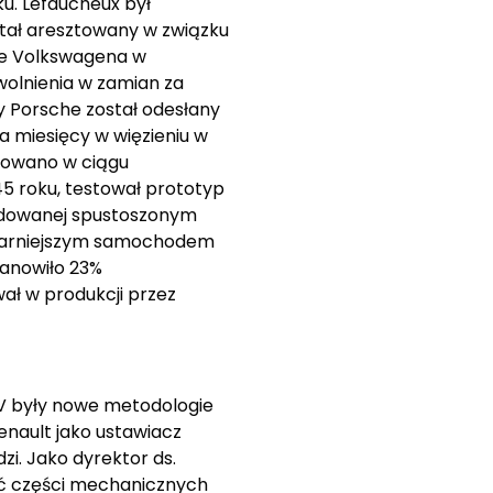
ku. Lefaucheux był
tał aresztowany w związku
ce Volkswagena w
wolnienia w zamian za
y Porsche został odesłany
a miesięcy w więzieniu w
ukowano w ciągu
45 roku, testował prototyp
wodowanej spustoszonym
pularniejszym samochodem
tanowiło 23%
ał w produkcji przez
CV były nowe metodologie
enault jako ustawiacz
zi. Jako dyrektor ds.
ość części mechanicznych