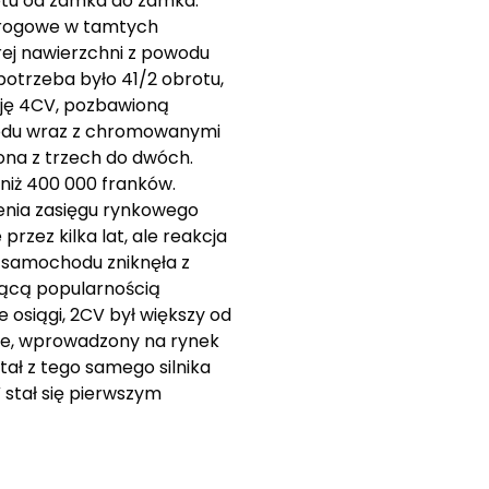
otu od zamka do zamka.
 drogowe w tamtych
ej nawierzchni z powodu
potrzeba było 41/2 obrotu,
sję 4CV, pozbawioną
chodu wraz z chromowanymi
ona z trzech do dwóch.
 niż 400 000 franków.
enia zasięgu rynkowego
zez kilka lat, ale reakcja
a samochodu zniknęła z
nącą popularnością
 osiągi, 2CV był większy od
ne, wprowadzony na rynek
tał z tego samego silnika
stał się pierwszym