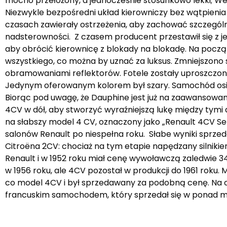
mocno przełożony, a jednocześnie stosunkowo lekki; 
Niezwykle bezpośredni układ kierowniczy bez wątpieni
czasach zawierały ostrzeżenia, aby zachować szczegó
nadsterowności. Z czasem producent przestawił się z j
aby obrócić kierownicę z blokady na blokadę. Na począ
wszystkiego, co można by uznać za luksus. Zmniejszono
obramowaniami reflektorów. Fotele zostały uproszczon
Jedynym oferowanym kolorem był szary. Samochód osiągn
Biorąc pod uwagę, że Dauphine jest już na zaawansowa
4CV w dół, aby stworzyć wyraźniejszą lukę między tymi
na słabszy model 4 CV, oznaczony jako „Renault 4CV Se
salonów Renault po niespełna roku. Słabe wyniki sprze
Citroëna 2CV: chociaż na tym etapie napędzany silnikie
Renault i w 1952 roku miał cenę wywoławczą zaledwie
w 1956 roku, ale 4CV pozostał w produkcji do 1961 roku. 
co model 4CV i był sprzedawany za podobną cenę. Na 
francuskim samochodem, który sprzedał się w ponad mi