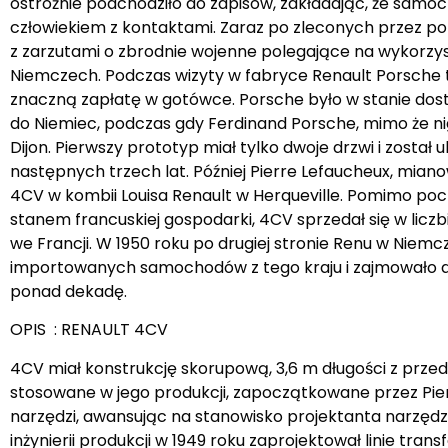
ostrożnie podchodziło do zapisów, zakładając, że samoc
człowiekiem z kontaktami. Zaraz po zleconych przez p
z zarzutami o zbrodnie wojenne polegające na wykorzy
Niemczech. Podczas wizyty w fabryce Renault Porsche to
znaczną zapłatę w gotówce. Porsche było w stanie dost
do Niemiec, podczas gdy Ferdinand Porsche, mimo że ni
Dijon. Pierwszy prototyp miał tylko dwoje drzwi i zost
następnych trzech lat. Później Pierre Lefaucheux, mia
4CV w kombii Louisa Renault w Herqueville. Pomimo p
stanem francuskiej gospodarki, 4CV sprzedał się w lic
we Francji. W 1950 roku po drugiej stronie Renu w Nie
importowanych samochodów z tego kraju i zajmowało dru
ponad dekadę.
OPIS : RENAULT 4CV
4CV miał konstrukcję skorupową, 3,6 m długości z prz
stosowane w jego produkcji, zapoczątkowane przez Pierr
narzędzi, awansując na stanowisko projektanta narzędzi
inżynierii produkcji w 1949 roku zaprojektował linie t