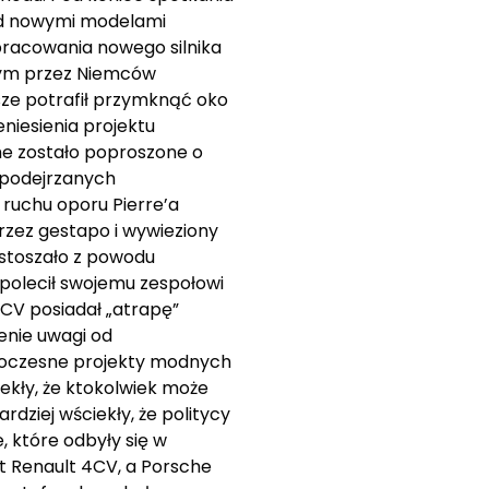
nad nowymi modelami
pracowania nowego silnika
nym przez Niemców
sze potrafił przymknąć oko
eniesienia projektu
he zostało poproszone o
 podejrzanych
 ruchu oporu Pierre’a
przez gestapo i wywieziony
stoszało z powodu
, polecił swojemu zespołowi
4CV posiadał „atrapę”
enie uwagi od
woczesne projekty modnych
ekły, że ktokolwiek może
dziej wściekły, że politycy
, które odbyły się w
kt Renault 4CV, a Porsche