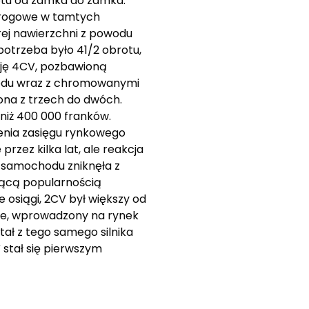
otu od zamka do zamka.
 drogowe w tamtych
ej nawierzchni z powodu
potrzeba było 41/2 obrotu,
sję 4CV, pozbawioną
chodu wraz z chromowanymi
ona z trzech do dwóch.
 niż 400 000 franków.
enia zasięgu rynkowego
zez kilka lat, ale reakcja
a samochodu zniknęła z
nącą popularnością
 osiągi, 2CV był większy od
ne, wprowadzony na rynek
tał z tego samego silnika
stał się pierwszym