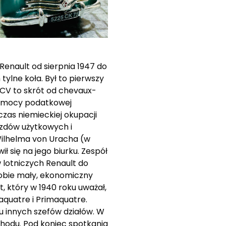
enault od sierpnia 1947 do
ylne koła. Był to pierwszy
 CV to skrót od chevaux-
o mocy podatkowej
zas niemieckiej okupacji
azdów użytkowych i
Wilhelma von Uracha (w
 się na jego biurku. Zespół
 lotniczych Renault do
sobie mały, ekonomiczny
 który w 1940 roku uważał,
aquatre i Primaquatre.
u innych szefów działów. W
ochodu. Pod koniec spotkania