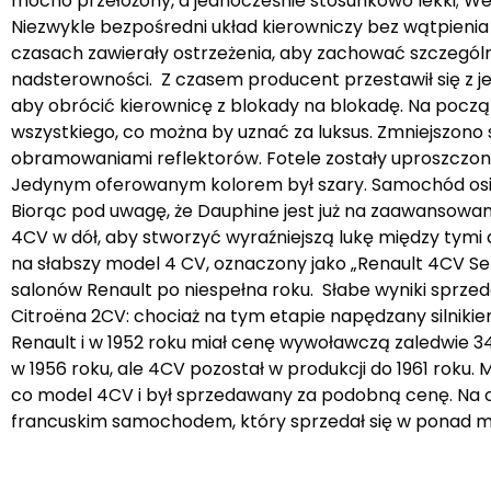
mocno przełożony, a jednocześnie stosunkowo lekki; 
Niezwykle bezpośredni układ kierowniczy bez wątpieni
czasach zawierały ostrzeżenia, aby zachować szczegó
nadsterowności. Z czasem producent przestawił się z j
aby obrócić kierownicę z blokady na blokadę. Na począ
wszystkiego, co można by uznać za luksus. Zmniejszono
obramowaniami reflektorów. Fotele zostały uproszczon
Jedynym oferowanym kolorem był szary. Samochód osiągn
Biorąc pod uwagę, że Dauphine jest już na zaawansowa
4CV w dół, aby stworzyć wyraźniejszą lukę między tymi
na słabszy model 4 CV, oznaczony jako „Renault 4CV Se
salonów Renault po niespełna roku. Słabe wyniki sprze
Citroëna 2CV: chociaż na tym etapie napędzany silnikie
Renault i w 1952 roku miał cenę wywoławczą zaledwie
w 1956 roku, ale 4CV pozostał w produkcji do 1961 roku. 
co model 4CV i był sprzedawany za podobną cenę. Na 
francuskim samochodem, który sprzedał się w ponad mi