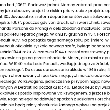
ano kod „106E”. Ponieważ jednak Niemcy zabronili prac 
jako uboczny projekt o niskim priorytecie z projektu o
at 30., Juvaquatre: szefom departamentów zainstalowa
jektu 106E”. podczas gdy von Urach, ich zwierzchnik, zaw
dinanda Porsche do Francji w celu zbadania możliwości prz
akietu reparacyjnego. W dniu 15 grudnia 1945 r. Porsc
Renault 4CV. Na początku tego samego roku, po śmierci w
Renault oficjalnie zyskało nowego szefa, byłego bohatera
rześnia 1944 roku. W czerwcu 1944 r. został aresztowany 
rzewiozło go na przesłuchanie do Metzu, ale miasto opu
eńca. W 1940 roku Louis Renault, według jednego ze źródeł
emieckiego”. Do czasu uproszczenia układu w 1945 roku, 
oziomych chromowanych pasków, mających na celu odwróc
mieckiego Volkswagena, jednocześnie przypominając no
nych w Detroit na początku lat 40. Lefaucheux był wści
akikolwiek sposób inspirowane Volkswagenem, a jeszcze bar
wie. Rząd nalegał na dziewięć spotkań z udziałem Porsche
tkania nie będą miały absolutnie żadnego wpływu na proje