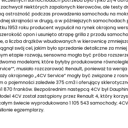
We wczesnych samochodach potrzeba było tylko 21/4 obr
a zachwycił niektórych zapalonych kierowców, ale testy
lną ostrożność podczas prowadzenia samochodu na mokr
ednej skrajności w drugą, a w późniejszych samochodach 
tku 1953 roku producent wypuścił na rynek okrojoną wer
 szerokość opon i usunięto atrapę grilla z przodu samo
e, a liczba drążków wbudowanych w kierownicę zmniejsz
ął swój cel, jakim było sprzedanie detaliczne za mniej
nym etapie rozwoju, sensowna mogła być próba rozszerz
 dwoma modelami, które byłyby produkowane równolegle pr
rvice””, musiało rozczarować Renault, ponieważ ta wersj
daży okrojonego „4CV Service” mogły być związane z ros
m o pojemności zaledwie 375 cm3 i oferujący sklerotyczne
 341 870 franków. Bezpośrednim następcą 4CV był Dauphi
Model 4CV został zastąpiony przez Renault 4, który korzys
całym świecie wyprodukowano 1 105 543 samochody; 4CV 
lionie egzemplarzy.