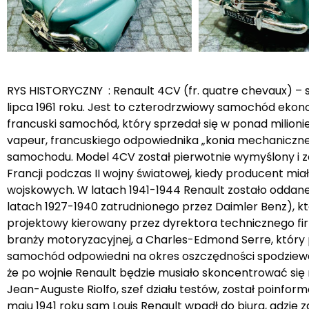
RYS HISTORYCZNY : Renault 4CV (fr. quatre chevaux) –
lipca 1961 roku. Jest to czterodrzwiowy samochód ekono
francuski samochód, który sprzedał się w ponad milioni
vapeur, francuskiego odpowiednika „konia mechaniczn
samochodu. Model 4CV został pierwotnie wymyślony i z
Francji podczas II wojny światowej, kiedy producent mi
wojskowych. W latach 1941-1944 Renault zostało oddane
latach 1927-1940 zatrudnionego przez Daimler Benz), kt
projektowy kierowany przez dyrektora technicznego firm
branży motoryzacyjnej, a Charles-Edmond Serre, który p
samochód odpowiedni na okres oszczędności spodziewan
że po wojnie Renault będzie musiało skoncentrować się
Jean-Auguste Riolfo, szef działu testów, został poinfo
maju 1941 roku sam Louis Renault wpadł do biura, gdzie 