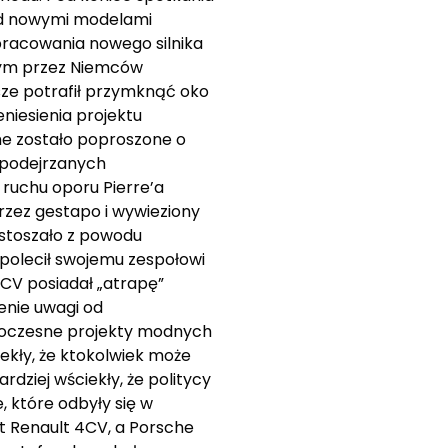
nad nowymi modelami
pracowania nowego silnika
nym przez Niemców
sze potrafił przymknąć oko
eniesienia projektu
he zostało poproszone o
 podejrzanych
 ruchu oporu Pierre’a
przez gestapo i wywieziony
stoszało z powodu
, polecił swojemu zespołowi
4CV posiadał „atrapę”
enie uwagi od
woczesne projekty modnych
ekły, że ktokolwiek może
dziej wściekły, że politycy
, które odbyły się w
kt Renault 4CV, a Porsche