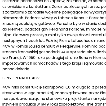
ostrożnie podchodziło do zapisów, zakładając, że samoc
człowiekiem z kontaktami. Zaraz po zleconych przez p
z zarzutami o zbrodnie wojenne polegające na wykorzy
Niemczech. Podczas wizyty w fabryce Renault Porsche to
znaczną zapłatę w gotówce. Porsche było w stanie dost
do Niemiec, podczas gdy Ferdinand Porsche, mimo że ni
Dijon. Pierwszy prototyp miał tylko dwoje drzwi i zost
następnych trzech lat. Później Pierre Lefaucheux, mia
4CV w kombii Louisa Renault w Herqueville. Pomimo p
stanem francuskiej gospodarki, 4CV sprzedał się w lic
we Francji. W 1950 roku po drugiej stronie Renu w Nie
importowanych samochodów z tego kraju i zajmowało dru
ponad dekadę.
OPIS : RENAULT 4CV
4CV miał konstrukcję skorupową, 3,6 m długości z prz
stosowane w jego produkcji, zapoczątkowane przez Pierr
narzędzi, awansując na stanowisko projektanta narzędzi
inżynierii produkcji w 1949 roku zaprojektował linie t