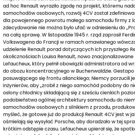
ad hoc Renault wyraziło zgodę na projekt, któremu nad
samochodów osobowych, rozwój 4CV został zdefiniowany 
dla powojennego powrotu małego samochodu firmy z l
zdecydowanie nie można było ufać w odniesieniu do „Pro
na całą sprawę. W listopadzie 1945 r. rząd zaprosił Fer
Volkswagena do Francji w ramach omawianego wówczas p
udzielenie Renault porad dotyczących ich przyszłego 
okolicznościach Louisa Renault, nowo znacjonalizowane 
Lefaucheux, który pełnił obowiązki administratora od w
do obozu koncentracyjnego w Buchenwaldzie. Gestapo p
posuwającego się frontu alianckiego; Niemcy porzucili j
inżynierów, aby „zrobił z niego samochód podobny do ni
osłony chłodnicy składającą się z sześciu cienkich p
podobieństwa ogólnej architektury samochodu do nie
samochodów osobowych z silnikiem z przodu, produkowa
myśleć, że gotowe już do produkcji Renault 4CV jest w j
ośmielają się wysyłać Porsche, aby doradzało w tej spra
krótkim odstępie czasu. Lefaucheux upierał się, że spo