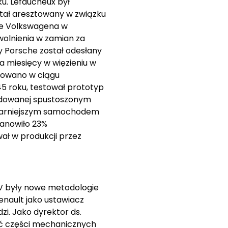
ku. Lefaucheux był
tał aresztowany w związku
ce Volkswagena w
wolnienia w zamian za
y Porsche został odesłany
a miesięcy w więzieniu w
ukowano w ciągu
45 roku, testował prototyp
wodowanej spustoszonym
pularniejszym samochodem
tanowiło 23%
ał w produkcji przez
CV były nowe metodologie
enault jako ustawiacz
zi. Jako dyrektor ds.
ość części mechanicznych