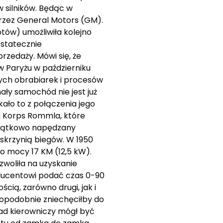
 silników. Będąc w
przez General Motors (GM).
tów) umożliwiła kolejno
ostatecznie
rzedaży. Mówi się, że
w Paryżu w październiku
ych obrabiarek i procesów
ły samochód nie jest już
ało to z połączenia jego
ka Korps Rommla, które
oczątkowo napędzany
skrzynią biegów. W 1950
 o mocy 17 KM (12,5 kW).
woliła na uzyskanie
ducentowi podać czas 0-90
cią, zarówno drugi, jak i
dopodobnie zniechęciłby do
ład kierowniczy mógł być