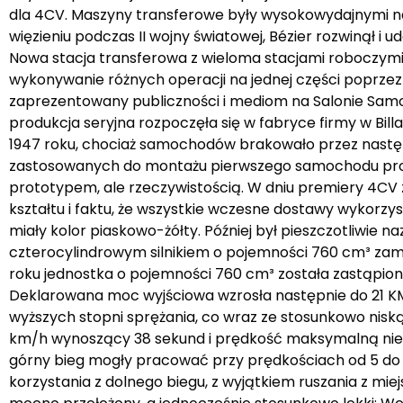
dla 4CV. Maszyny transferowe były wysokowydajnymi n
więzieniu podczas II wojny światowej, Bézier rozwinął 
Nowa stacja transferowa z wieloma stacjami roboczymi
wykonywanie różnych operacji na jednej części poprzez p
zaprezentowany publiczności i mediom na Salonie Samoch
produkcja seryjna rozpoczęła się w fabryce firmy w Bi
1947 roku, chociaż samochodów brakowało przez następ
zastosowanych do montażu pierwszego samochodu produ
prototypem, ale rzeczywistością. W dniu premiery 4CV z
kształtu i faktu, że wszystkie wczesne dostawy wykorzy
miały kolor piaskowo-żółty. Później był pieszczotliwie
czterocylindrowym silnikiem o pojemności 760 cm³ za
roku jednostka o pojemności 760 cm³ została zastąpiona
Deklarowana moc wyjściowa wzrosła następnie do 21 KM 
wyższych stopni sprężania, co wraz ze stosunkowo ni
km/h wynoszący 38 sekund i prędkość maksymalną nieco po
górny bieg mogły pracować przy prędkościach od 5 do 
korzystania z dolnego biegu, z wyjątkiem ruszania z mi