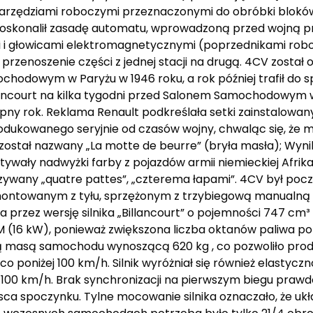
arzędziami roboczymi przeznaczonymi do obróbki bloków
i udoskonalił zasadę automatu, wprowadzoną przed wojną 
 i głowicami elektromagnetycznymi (poprzednikami robo
rzenoszenie części z jednej stacji na drugą. 4CV został 
odowym w Paryżu w 1946 roku, a rok później trafił do sp
llancourt na kilka tygodni przed Salonem Samochodowym 
ny rok. Reklama Renault podkreślała setki zainstalowan
kowanego seryjnie od czasów wojny, chwaląc się, że ma
ostał nazwany „La motte de beurre” (bryła masła); Wynik
stywały nadwyżki farby z pojazdów armii niemieckiej Afri
 nazywany „quatre pattes”, „czterema łapami”. 4CV był p
montowanym z tyłu, sprzężonym z trzybiegową manualną 
 przez wersję silnika „Billancourt” o pojemności 747 cm³
(16 kW), ponieważ zwiększona liczba oktanów paliwa poz
ską masą samochodu wynoszącą 620 kg , co pozwoliło pro
niżej 100 km/h. Silnik wyróżniał się również elastycznoś
100 km/h. Brak synchronizacji na pierwszym biegu praw
ejsca spoczynku. Tylne mocowanie silnika oznaczało, że uk