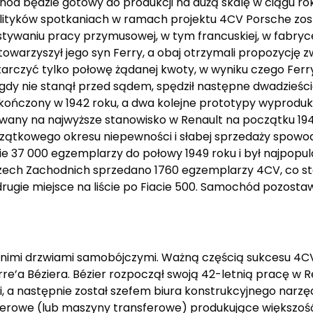
hód będzie gotowy do produkcji na dużą skalę w ciągu ro
olityków spotkaniach w ramach projektu 4CV Porsche zos
stywaniu pracy przymusowej, w tym francuskiej, w fabry
warzyszył jego syn Ferry, a obaj otrzymali propozycję z
arczyć tylko połowę żądanej kwoty, w wyniku czego Ferr
gdy nie stanął przed sądem, spędził następne dwadzieści
ał ukończony w 1942 roku, a dwa kolejne prototypy wyprod
nowany na najwyższe stanowisko w Renault na początku 19
oczątkowego okresu niepewności i słabej sprzedaży spo
zbie 37 000 egzemplarzy do połowy 1949 roku i był najpo
mczech Zachodnich sprzedano 1760 egzemplarzy 4CV, co s
gie miejsce na liście po Fiacie 500. Samochód pozostaw
ednimi drzwiami samobójczymi. Ważną częścią sukcesu 4
e’a Béziera. Bézier rozpoczął swoją 42-letnią pracę w R
, a następnie został szefem biura konstrukcyjnego narzęd
ransferowe (lub maszyny transferowe) produkujące większ