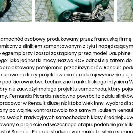
 samochód osobowy produkowany przez francuską firmę R
miczny z silnikiem zamontowanym z tyłu i napędzającym t
e egzemplarzy i został zastąpiony przez model Dauphine.
ego” jako jednostki mocy. Nazwa 4CV odnosi się zatem d
aprojektowany potajemnie przez inżynierów Renault podc
ał surowe rozkazy projektowania i produkcji wyłącznie poj
 pod kierownictwo techniczne frankofilskiego inżyniera 
óry nie zauważył małego projektu samochodu, który pojawił
y, Fernanda Picarda, niedawno powrócił z działu silników
racował w Renault dłużej niż ktokolwiek inny, wyobraził 
y po wojnie. Kontrastowało to z samym Louisem Renault,
 na swoich tradycyjnych samochodach klasy średniej: Juv
rmowany o projekcie od wczesnego etapu, podobnie jak kilk
zastał Serre’a i Picarda studiujących makietę silnika sam