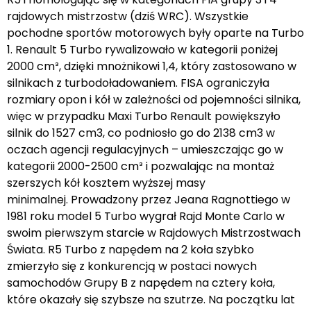
rajdowych mistrzostw (dziś WRC). Wszystkie
pochodne sportów motorowych były oparte na Turbo
1. Renault 5 Turbo rywalizowało w kategorii poniżej
2000 cm³, dzięki mnożnikowi 1,4, który zastosowano w
silnikach z turbodoładowaniem. FISA ograniczyła
rozmiary opon i kół w zależności od pojemności silnika,
więc w przypadku Maxi Turbo Renault powiększyło
silnik do 1527 cm3, co podniosło go do 2138 cm3 w
oczach agencji regulacyjnych – umieszczając go w
kategorii 2000-2500 cm³ i pozwalając na montaż
szerszych kół kosztem wyższej masy
minimalnej. Prowadzony przez Jeana Ragnottiego w
1981 roku model 5 Turbo wygrał Rajd Monte Carlo w
swoim pierwszym starcie w Rajdowych Mistrzostwach
Świata. R5 Turbo z napędem na 2 koła szybko
zmierzyło się z konkurencją w postaci nowych
samochodów Grupy B z napędem na cztery koła,
które okazały się szybsze na szutrze. Na początku lat