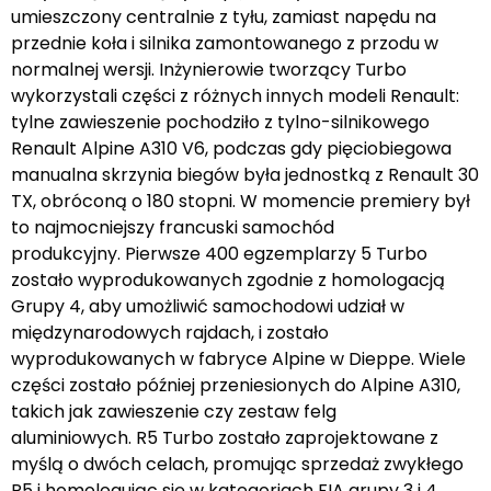
umieszczony centralnie z tyłu, zamiast napędu na
przednie koła i silnika zamontowanego z przodu w
normalnej wersji. Inżynierowie tworzący Turbo
wykorzystali części z różnych innych modeli Renault:
tylne zawieszenie pochodziło z tylno-silnikowego
Renault Alpine A310 V6, podczas gdy pięciobiegowa
manualna skrzynia biegów była jednostką z Renault 30
TX, obróconą o 180 stopni. W momencie premiery był
to najmocniejszy francuski samochód
produkcyjny. Pierwsze 400 egzemplarzy 5 Turbo
zostało wyprodukowanych zgodnie z homologacją
Grupy 4, aby umożliwić samochodowi udział w
międzynarodowych rajdach, i zostało
wyprodukowanych w fabryce Alpine w Dieppe. Wiele
części zostało później przeniesionych do Alpine A310,
takich jak zawieszenie czy zestaw felg
aluminiowych. R5 Turbo zostało zaprojektowane z
myślą o dwóch celach, promując sprzedaż zwykłego
R5 i homologując się w kategoriach FIA grupy 3 i 4