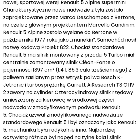
nowej, sportowej wersji Renault 5 Alpine supermini.
Charakterystyczne nowe nadwozie z tyłu zostało
zaprojektowane przez Marca Deschampsa z Bertone,
na czele z głównym projektantem Marcello Gandinim.
Renault 5 Alpine zostało wysłane do Bertone w
październiku 1977 roku jako „manekin”. Samochód nosił
nazwę kodową Projekt 822. Chociaż standardowe
Renault 5 ma silnik montowany z przodu, 5 Turbo miał
centralnie zamontowany silnik Cléon-Fonte o
pojemności 1397 cm³ (1,4 l; 85,3 cala sześciennego) z
paliwem zasilanym przez wtrysk paliwa Bosch K-
Jetronic i turbosprężarkę Garrett AiResearch T3 OHV
2 zawory na cylinder Czterocylindrowy silnik rzędowy
umieszczony za kierowcą w środkowej części
nadwozia w zmodyfikowanym podwoziu Renault
5. Chociaż używał zmodyfikowanego nadwozia ze
standardowego Renault 5 i był oznaczony jako Renault
5, mechanika była radykalnie inna. Najbardziej
oczywistą różnicą był napęd na tylne koła i silnik