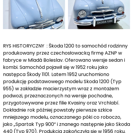
RYS HISTORYCZNY : Škoda 1200 to samochód rodzinny
produkowany przez czechosłowacką firmę AZNP w
fabryce w Mladá Boleslav. Oferowano wersje sedan i
kombi. Samochód pojawił się w 1952 roku jako
następca Škody 1101. Latem 1952 uruchomiono
produkcję podstawowego modelu Skoda 1200 (Typ
955) w zakładzie macierzystym wraz z montażem
podwozi, przeznaczonych na wersje pochodne,
przygotowywane przez filie Kvasiny oraz Vrchlabí.
Dokładnie rok później powstały pierwsze szkice
mniejszego modelu, oznaczanego póki co roboczo,
jako „Spartak Typ 900” i znanego następnie jako Skoda
440 (Typ 970). Produkcja zakończyła się w 1956 roku.