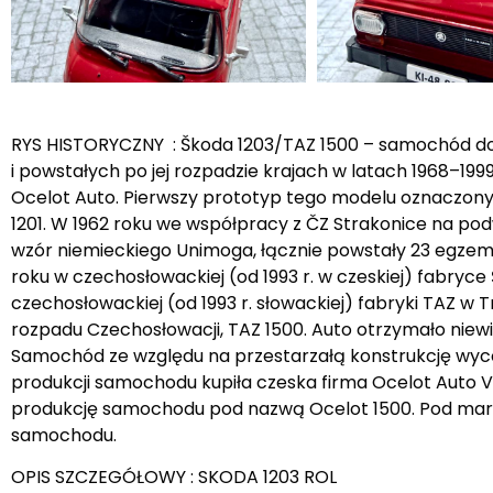
RYS HISTORYCZNY : Škoda 1203/TAZ 1500 – samochód d
i powstałych po jej rozpadzie krajach w latach 1968–199
Ocelot Auto. Pierwszy prototyp tego modelu oznaczony
1201. W 1962 roku we współpracy z ČZ Strakonice na p
wzór niemieckiego Unimoga, łącznie powstały 23 egzem
roku w czechosłowackiej (od 1993 r. w czeskiej) fabryce 
czechosłowackiej (od 1993 r. słowackiej) fabryki TAZ w T
rozpadu Czechosłowacji, TAZ 1500. Auto otrzymało niewie
Samochód ze względu na przestarzałą konstrukcję wycofa
produkcji samochodu kupiła czeska firma Ocelot Auto V
produkcję samochodu pod nazwą Ocelot 1500. Pod mark
samochodu.
OPIS SZCZEGÓŁOWY : SKODA 1203 ROL