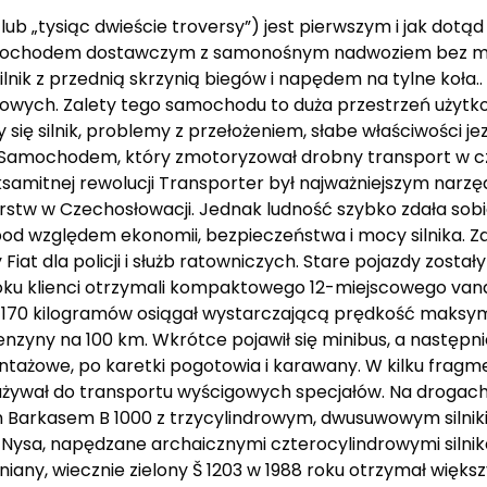
lub „tysiąc dwieście troversy”) jest pierwszym i jak dotą
ochodem dostawczym z samonośnym nadwoziem bez m
lnik z przednią skrzynią biegów i napędem na tylne koła.. 
owych. Zalety tego samochodu to duża przestrzeń użytko
się silnik, problemy z przełożeniem, słabe właściwości je
k. Samochodem, który zmotoryzował drobny transport w c
mitnej rewolucji Transporter był najważniejszym narzę
stw w Czechosłowacji. Jednak ludność szybko zdała sobie
d względem ekonomii, bezpieczeństwa i mocy silnika. Z
at dla policji i służb ratowniczych. Stare pojazdy zosta
oku klienci otrzymali kompaktowego 12-miejscowego van
1170 kilogramów osiągał wystarczającą prędkość maksyma
benzyny na 100 km. Wkrótce pojawił się minibus, a następ
ntażowe, po karetki pogotowia i karawany. W kilku frag
 używał do transportu wyścigowych specjałów. Na drogac
Barkasem B 1000 z trzycylindrowym, dwusuwowym silnik
 Nysa, napędzane archaicznymi czterocylindrowymi silni
ny, wiecznie zielony Š 1203 w 1988 roku otrzymał większy 