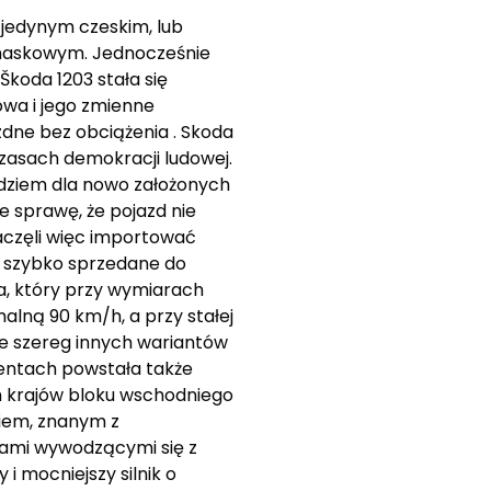
d jedynym czeskim, lub
askowym. Jednocześnie
Škoda 1203 stała się
wa i jego zmienne
zdne bez obciążenia . Skoda
zasach demokracji ludowej.
dziem dla nowo założonych
 sprawę, że pojazd nie
aczęli więc importować
ły szybko sprzedane do
a, który przy wymiarach
lną 90 km/h, a przy stałej
nie szereg innych wariantów
mentach powstała także
h krajów bloku wschodniego
iem, znanym z
kami wywodzącymi się z
i mocniejszy silnik o