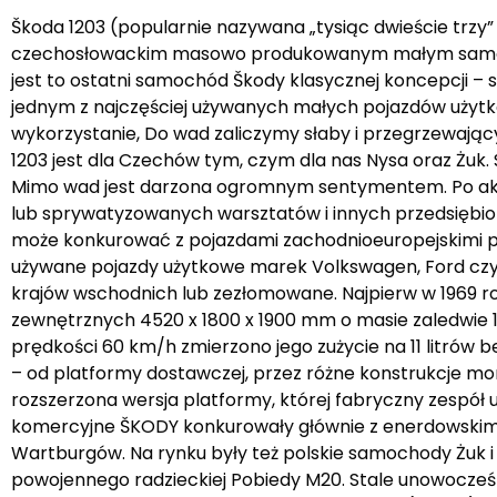
Škoda 1203 (popularnie nazywana „tysiąc dwieście trzy” 
czechosłowackim masowo produkowanym małym sam
jest to ostatni samochód Škody klasycznej koncepcji – si
jednym z najczęściej używanych małych pojazdów użytk
wykorzystanie, Do wad zaliczymy słaby i przegrzewający 
1203 jest dla Czechów tym, czym dla nas Nysa oraz Żu
Mimo wad jest darzona ogromnym sentymentem. Po aksa
lub sprywatyzowanych warsztatów i innych przedsiębior
może konkurować z pojazdami zachodnioeuropejskimi po
używane pojazdy użytkowe marek Volkswagen, Ford czy Fi
krajów wschodnich lub zezłomowane. Najpierw w 1969 r
zewnętrznych 4520 x 1800 x 1900 mm o masie zaledwie 
prędkości 60 km/h zmierzono jego zużycie na 11 litrów 
– od platformy dostawczej, przez różne konstrukcje mo
rozszerzona wersja platformy, której fabryczny zespół
komercyjne ŠKODY konkurowały głównie z enerdowskim 
Wartburgów. Na rynku były też polskie samochody Żuk i
powojennego radzieckiej Pobiedy M20. Stale unowocześnia