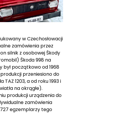
dukowany w Czechosłowacji
dualne zamówienia przez
n silnik z osobowej Škody
romobil) Škoda 998 na
ny był początkowo od 1968
 produkcji przeniesiono do
 TAZ 1203, a od roku 1993 i
wiatła na okrągłe).
iu produkcji urządzenia do
ndywidualne zamówienia
 727 egzemplarzy tego