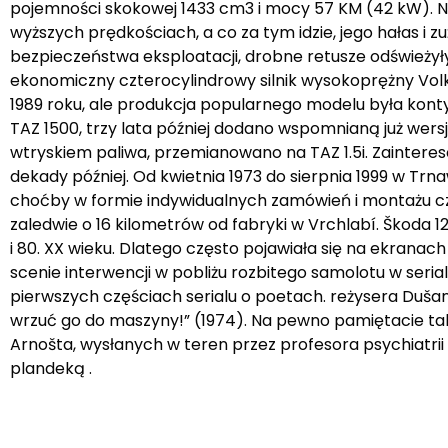
pojemności skokowej 1433 cm3 i mocy 57 KM (42 kW). N
wyższych prędkościach, a co za tym idzie, jego hałas i
bezpieczeństwa eksploatacji, drobne retusze odświeżyły
ekonomiczny czterocylindrowy silnik wysokoprężny Volk
1989 roku, ale produkcja popularnego modelu była ko
TAZ 1500, trzy lata później dodano wspomnianą już wers
wtryskiem paliwa, przemianowano na TAZ 1.5i. Zainter
dekady później. Od kwietnia 1973 do sierpnia 1999 w T
choćby w formie indywidualnych zamówień i montażu częś
zaledwie o 16 kilometrów od fabryki w Vrchlabí. Škoda 
i 80. XX wieku. Dlatego często pojawiała się na ekranac
scenie interwencji w pobliżu rozbitego samolotu w serial
pierwszych częściach serialu o poetach. reżysera Duša
wrzuć go do maszyny!” (1974). Na pewno pamiętacie t
Arnošta, wysłanych w teren przez profesora psychiatri
plandeką .