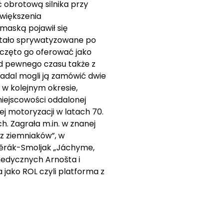
 obrotową silnika przy
zwiększenia
maską pojawił się
ostało sprywatyzowane po
częto go oferować jako
od pewnego czasu także z
adal mogli ją zamówić dwie
 w kolejnym okresie,
miejscowości oddalonej
j motoryzacji w latach 70.
h. Zagrała m.in. w znanej
 z ziemniaków”, w
Svěrák-Smoljak „Jáchyme,
medycznych Arnošta i
jako ROL czyli platforma z