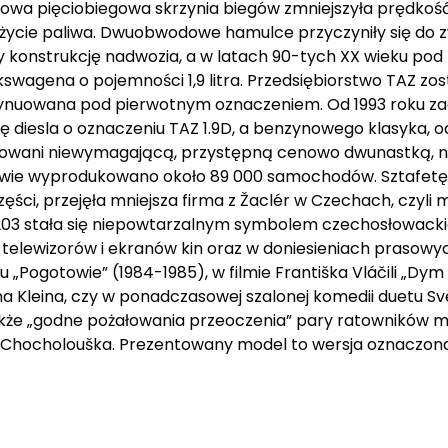
owa pięciobiegowa skrzynia biegów zmniejszyła prędkość
 zużycie paliwa. Dwuobwodowe hamulce przyczyniły się do 
 konstrukcję nadwozia, a w latach 90-tych XX wieku pod 
swagena o pojemności 1,9 litra. Przedsiębiorstwo TAZ z
ntynuowana pod pierwotnym oznaczeniem. Od 1993 roku za
ję diesla o oznaczeniu TAZ 1.9D, a benzynowego klasyka, 
esowani niewymagającą, przystępną cenowo dwunastką, n
rnawie wyprodukowano około 89 000 samochodów. Sztafetę
ci, przejęła mniejsza firma z Žaclér w Czechach, czyli 
1203 stała się niepowtarzalnym symbolem czechosłowackie
h telewizorów i ekranów kin oraz w doniesieniach prasowyc
u „Pogotowie” (1984-1985), w filmie Františka Vláčili „Dym
na Kleina, czy w ponadczasowej szalonej komedii duetu 
akże „godne pożałowania przeoczenia” pary ratowników 
i Chocholouška. Prezentowany model to wersja oznaczona 